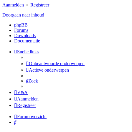
Aanmelden
•
Registreer
Doorgaan naar inhoud
phpBB
Forums
Downloads
Documentatie
Snelle links
Onbeantwoorde onderwerpen
Actieve onderwerpen
Zoek
V&A
Aanmelden
Registreer
Forumoverzicht
Zoek