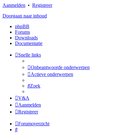
Aanmelden
•
Registreer
Doorgaan naar inhoud
phpBB
Forums
Downloads
Documentatie
Snelle links
Onbeantwoorde onderwerpen
Actieve onderwerpen
Zoek
V&A
Aanmelden
Registreer
Forumoverzicht
Zoek