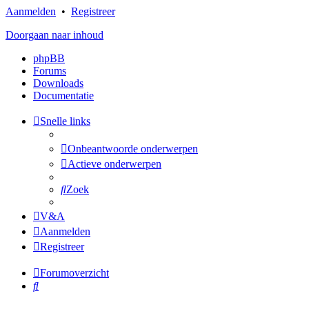
Aanmelden
•
Registreer
Doorgaan naar inhoud
phpBB
Forums
Downloads
Documentatie
Snelle links
Onbeantwoorde onderwerpen
Actieve onderwerpen
Zoek
V&A
Aanmelden
Registreer
Forumoverzicht
Zoek