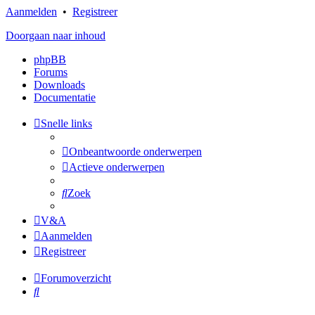
Aanmelden
•
Registreer
Doorgaan naar inhoud
phpBB
Forums
Downloads
Documentatie
Snelle links
Onbeantwoorde onderwerpen
Actieve onderwerpen
Zoek
V&A
Aanmelden
Registreer
Forumoverzicht
Zoek