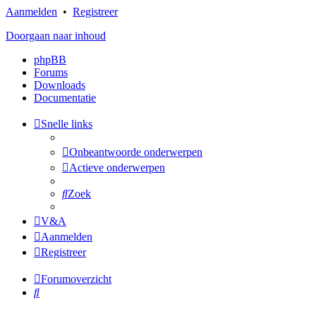
Aanmelden
•
Registreer
Doorgaan naar inhoud
phpBB
Forums
Downloads
Documentatie
Snelle links
Onbeantwoorde onderwerpen
Actieve onderwerpen
Zoek
V&A
Aanmelden
Registreer
Forumoverzicht
Zoek