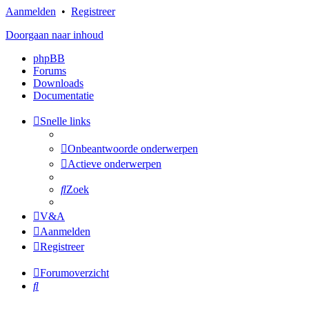
Aanmelden
•
Registreer
Doorgaan naar inhoud
phpBB
Forums
Downloads
Documentatie
Snelle links
Onbeantwoorde onderwerpen
Actieve onderwerpen
Zoek
V&A
Aanmelden
Registreer
Forumoverzicht
Zoek