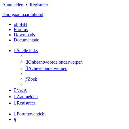
Aanmelden
•
Registreer
Doorgaan naar inhoud
phpBB
Forums
Downloads
Documentatie
Snelle links
Onbeantwoorde onderwerpen
Actieve onderwerpen
Zoek
V&A
Aanmelden
Registreer
Forumoverzicht
Zoek