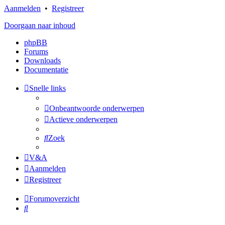
Aanmelden
•
Registreer
Doorgaan naar inhoud
phpBB
Forums
Downloads
Documentatie
Snelle links
Onbeantwoorde onderwerpen
Actieve onderwerpen
Zoek
V&A
Aanmelden
Registreer
Forumoverzicht
Zoek