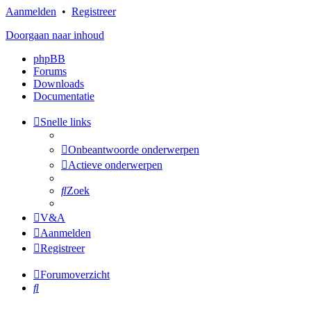
Aanmelden
•
Registreer
Doorgaan naar inhoud
phpBB
Forums
Downloads
Documentatie
Snelle links
Onbeantwoorde onderwerpen
Actieve onderwerpen
Zoek
V&A
Aanmelden
Registreer
Forumoverzicht
Zoek