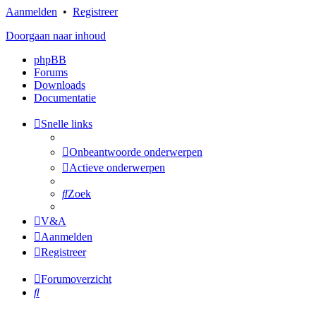
Aanmelden
•
Registreer
Doorgaan naar inhoud
phpBB
Forums
Downloads
Documentatie
Snelle links
Onbeantwoorde onderwerpen
Actieve onderwerpen
Zoek
V&A
Aanmelden
Registreer
Forumoverzicht
Zoek