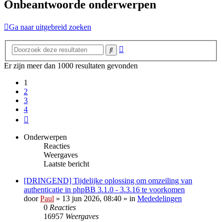
Onbeantwoorde onderwerpen
Ga naar uitgebreid zoeken
Uitgebreid
Zoek
zoeken
Er zijn meer dan 1000 resultaten gevonden
1
2
3
4
Volgende
Onderwerpen
Reacties
Weergaves
Laatste bericht
[DRINGEND] Tijdelijke oplossing om omzeiling van
authenticatie in phpBB 3.1.0 - 3.3.16 te voorkomen
door
Paul
» 13 jun 2026, 08:40 » in
Mededelingen
0
Reacties
16957
Weergaves