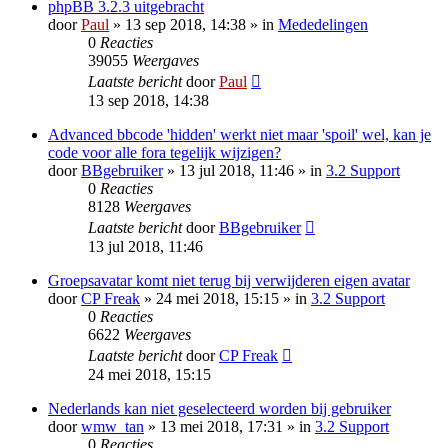
phpBB 3.2.3 uitgebracht
door
Paul
» 13 sep 2018, 14:38 » in
Mededelingen
0
Reacties
39055
Weergaves
Laatste bericht
door
Paul
13 sep 2018, 14:38
Advanced bbcode 'hidden' werkt niet maar 'spoil' wel, kan je
code voor alle fora tegelijk wijzigen?
door
BBgebruiker
» 13 jul 2018, 11:46 » in
3.2 Support
0
Reacties
8128
Weergaves
Laatste bericht
door
BBgebruiker
13 jul 2018, 11:46
Groepsavatar komt niet terug bij verwijderen eigen avatar
door
CP Freak
» 24 mei 2018, 15:15 » in
3.2 Support
0
Reacties
6622
Weergaves
Laatste bericht
door
CP Freak
24 mei 2018, 15:15
Nederlands kan niet geselecteerd worden bij gebruiker
door
wmw_tan
» 13 mei 2018, 17:31 » in
3.2 Support
0
Reacties