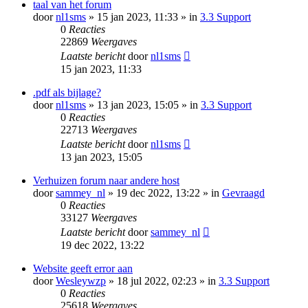
taal van het forum
door
nl1sms
» 15 jan 2023, 11:33 » in
3.3 Support
0
Reacties
22869
Weergaves
Laatste bericht
door
nl1sms
15 jan 2023, 11:33
.pdf als bijlage?
door
nl1sms
» 13 jan 2023, 15:05 » in
3.3 Support
0
Reacties
22713
Weergaves
Laatste bericht
door
nl1sms
13 jan 2023, 15:05
Verhuizen forum naar andere host
door
sammey_nl
» 19 dec 2022, 13:22 » in
Gevraagd
0
Reacties
33127
Weergaves
Laatste bericht
door
sammey_nl
19 dec 2022, 13:22
Website geeft error aan
door
Wesleywzp
» 18 jul 2022, 02:23 » in
3.3 Support
0
Reacties
25618
Weergaves