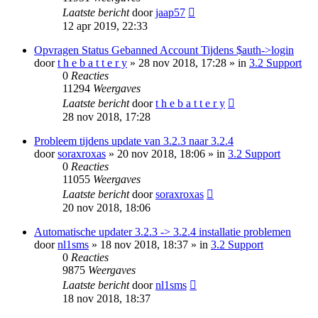
Laatste bericht
door
jaap57
12 apr 2019, 22:33
Opvragen Status Gebanned Account Tijdens $auth->login
door
t h e b a t t e r y
» 28 nov 2018, 17:28 » in
3.2 Support
0
Reacties
11294
Weergaves
Laatste bericht
door
t h e b a t t e r y
28 nov 2018, 17:28
Probleem tijdens update van 3.2.3 naar 3.2.4
door
soraxroxas
» 20 nov 2018, 18:06 » in
3.2 Support
0
Reacties
11055
Weergaves
Laatste bericht
door
soraxroxas
20 nov 2018, 18:06
Automatische updater 3.2.3 -> 3.2.4 installatie problemen
door
nl1sms
» 18 nov 2018, 18:37 » in
3.2 Support
0
Reacties
9875
Weergaves
Laatste bericht
door
nl1sms
18 nov 2018, 18:37