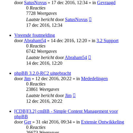
door
SatusNovus
» 17 dec 2016, 12:34 » in
Gevraagd
0
Reacties
7728
Weergaves
Laatste bericht
door
SatusNovus
17 dec 2016, 12:34
Vreemde foutmelding
door
Abraham54
» 14 dec 2016, 12:20 » in
3.2 Support
0
Reacties
6742
Weergaves
Laatste bericht
door
Abraham54
14 dec 2016, 12:20
phpBB 3.2.0-RC2 uitgebracht
door
Jim
» 12 dec 2016, 20:22 » in
Mededelingen
0
Reacties
23861
Weergaves
Laatste bericht
door
Jim
12 dec 2016, 20:22
[CDB][3.2] cmBB - Simple Content Management voor
phpBB
door
Ger
» 31 okt 2016, 09:34 » in
Extensie Ontwikkeling
0
Reacties
26673
Weergaves