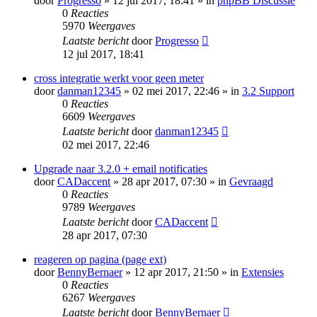
door
Progresso
» 12 jul 2017, 18:41 » in
phpBB Discussie
0
Reacties
5970
Weergaves
Laatste bericht
door
Progresso
12 jul 2017, 18:41
cross integratie werkt voor geen meter
door
danman12345
» 02 mei 2017, 22:46 » in
3.2 Support
0
Reacties
6609
Weergaves
Laatste bericht
door
danman12345
02 mei 2017, 22:46
Upgrade naar 3.2.0 + email notificaties
door
CADaccent
» 28 apr 2017, 07:30 » in
Gevraagd
0
Reacties
9789
Weergaves
Laatste bericht
door
CADaccent
28 apr 2017, 07:30
reageren op pagina (page ext)
door
BennyBernaer
» 12 apr 2017, 21:50 » in
Extensies
0
Reacties
6267
Weergaves
Laatste bericht
door
BennyBernaer