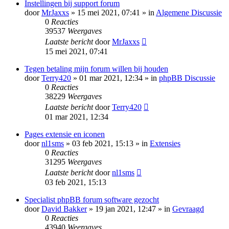
Instellingen bij support forum
door
MrJaxxs
» 15 mei 2021, 07:41 » in
Algemene Discussie
0
Reacties
39537
Weergaves
Laatste bericht
door
MrJaxxs
15 mei 2021, 07:41
Tegen betaling mijn forum willen bij houden
door
Terry420
» 01 mar 2021, 12:34 » in
phpBB Discussie
0
Reacties
38229
Weergaves
Laatste bericht
door
Terry420
01 mar 2021, 12:34
Pages extensie en iconen
door
nl1sms
» 03 feb 2021, 15:13 » in
Extensies
0
Reacties
31295
Weergaves
Laatste bericht
door
nl1sms
03 feb 2021, 15:13
Specialist phpBB forum software gezocht
door
David Bakker
» 19 jan 2021, 12:47 » in
Gevraagd
0
Reacties
43940
Weergaves