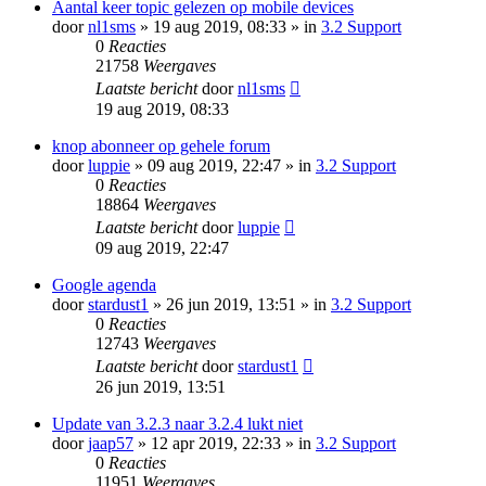
Aantal keer topic gelezen op mobile devices
door
nl1sms
» 19 aug 2019, 08:33 » in
3.2 Support
0
Reacties
21758
Weergaves
Laatste bericht
door
nl1sms
19 aug 2019, 08:33
knop abonneer op gehele forum
door
luppie
» 09 aug 2019, 22:47 » in
3.2 Support
0
Reacties
18864
Weergaves
Laatste bericht
door
luppie
09 aug 2019, 22:47
Google agenda
door
stardust1
» 26 jun 2019, 13:51 » in
3.2 Support
0
Reacties
12743
Weergaves
Laatste bericht
door
stardust1
26 jun 2019, 13:51
Update van 3.2.3 naar 3.2.4 lukt niet
door
jaap57
» 12 apr 2019, 22:33 » in
3.2 Support
0
Reacties
11951
Weergaves