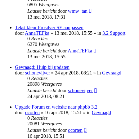
6805
Weergaves
Laatste bericht
door
wmw_tan
13 mei 2018, 17:31
Tekst kleur Prosilver SE aanpassen
door
AnnaTEFka
» 13 mei 2018, 15:55 » in
3.2 Support
0
Reacties
6270
Weergaves
Laatste bericht
door
AnnaTEFka
13 mei 2018, 15:55
Gevraagd: Hulp bij updaten
door
schonevijver
» 24 apr 2018, 08:21 » in
Gevraagd
0
Reacties
20898
Weergaves
Laatste bericht
door
schonevijver
24 apr 2018, 08:21
Upgade Forum en website naar phpbb 3.2
door
ocorten
» 16 apr 2018, 15:51 » in
Gevraagd
0
Reacties
20081
Weergaves
Laatste bericht
door
ocorten
16 apr 2018, 15:51