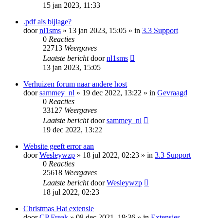
15 jan 2023, 11:33
.pdf als bijlage?
door
nl1sms
» 13 jan 2023, 15:05 » in
3.3 Support
0
Reacties
22713
Weergaves
Laatste bericht
door
nl1sms
13 jan 2023, 15:05
Verhuizen forum naar andere host
door
sammey_nl
» 19 dec 2022, 13:22 » in
Gevraagd
0
Reacties
33127
Weergaves
Laatste bericht
door
sammey_nl
19 dec 2022, 13:22
Website geeft error aan
door
Wesleywzp
» 18 jul 2022, 02:23 » in
3.3 Support
0
Reacties
25618
Weergaves
Laatste bericht
door
Wesleywzp
18 jul 2022, 02:23
Christmas Hat extensie
door
CP Freak
» 08 dec 2021, 19:36 » in
Extensies