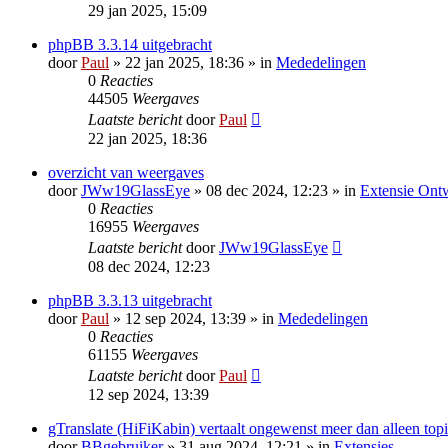
29 jan 2025, 15:09
phpBB 3.3.14 uitgebracht
door
Paul
» 22 jan 2025, 18:36 » in
Mededelingen
0
Reacties
44505
Weergaves
Laatste bericht
door
Paul
22 jan 2025, 18:36
overzicht van weergaves
door
JWw19GlassEye
» 08 dec 2024, 12:23 » in
Extensie Ont
0
Reacties
16955
Weergaves
Laatste bericht
door
JWw19GlassEye
08 dec 2024, 12:23
phpBB 3.3.13 uitgebracht
door
Paul
» 12 sep 2024, 13:39 » in
Mededelingen
0
Reacties
61155
Weergaves
Laatste bericht
door
Paul
12 sep 2024, 13:39
gTranslate (HiFiKabin) vertaalt ongewenst meer dan alleen topi
door
BBgebruiker
» 31 aug 2024, 12:21 » in
Extensies