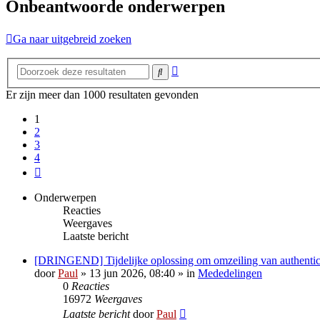
Onbeantwoorde onderwerpen
Ga naar uitgebreid zoeken
Uitgebreid
Zoek
zoeken
Er zijn meer dan 1000 resultaten gevonden
1
2
3
4
Volgende
Onderwerpen
Reacties
Weergaves
Laatste bericht
[DRINGEND] Tijdelijke oplossing om omzeiling van authentica
door
Paul
» 13 jun 2026, 08:40 » in
Mededelingen
0
Reacties
16972
Weergaves
Laatste bericht
door
Paul