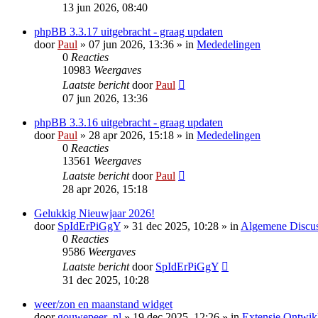
13 jun 2026, 08:40
phpBB 3.3.17 uitgebracht - graag updaten
door
Paul
» 07 jun 2026, 13:36 » in
Mededelingen
0
Reacties
10983
Weergaves
Laatste bericht
door
Paul
07 jun 2026, 13:36
phpBB 3.3.16 uitgebracht - graag updaten
door
Paul
» 28 apr 2026, 15:18 » in
Mededelingen
0
Reacties
13561
Weergaves
Laatste bericht
door
Paul
28 apr 2026, 15:18
Gelukkig Nieuwjaar 2026!
door
SpIdErPiGgY
» 31 dec 2025, 10:28 » in
Algemene Discus
0
Reacties
9586
Weergaves
Laatste bericht
door
SpIdErPiGgY
31 dec 2025, 10:28
weer/zon en maanstand widget
door
gouwepeer_nl
» 19 dec 2025, 12:26 » in
Extensie Ontwik