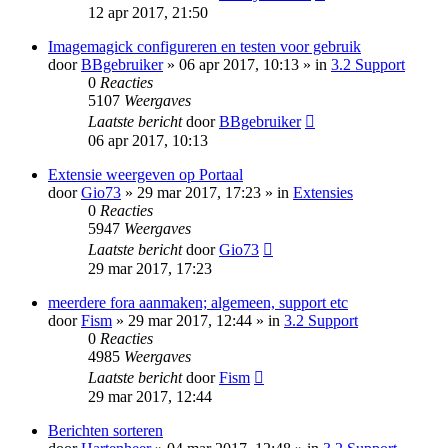
12 apr 2017, 21:50
Imagemagick configureren en testen voor gebruik
door
BBgebruiker
» 06 apr 2017, 10:13 » in
3.2 Support
0
Reacties
5107
Weergaves
Laatste bericht
door
BBgebruiker
06 apr 2017, 10:13
Extensie weergeven op Portaal
door
Gio73
» 29 mar 2017, 17:23 » in
Extensies
0
Reacties
5947
Weergaves
Laatste bericht
door
Gio73
29 mar 2017, 17:23
meerdere fora aanmaken; algemeen, support etc
door
Fism
» 29 mar 2017, 12:44 » in
3.2 Support
0
Reacties
4985
Weergaves
Laatste bericht
door
Fism
29 mar 2017, 12:44
Berichten sorteren