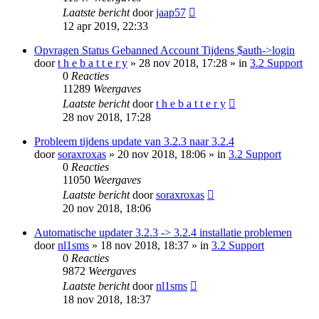
Laatste bericht
door
jaap57
12 apr 2019, 22:33
Opvragen Status Gebanned Account Tijdens $auth->login
door
t h e b a t t e r y
» 28 nov 2018, 17:28 » in
3.2 Support
0
Reacties
11289
Weergaves
Laatste bericht
door
t h e b a t t e r y
28 nov 2018, 17:28
Probleem tijdens update van 3.2.3 naar 3.2.4
door
soraxroxas
» 20 nov 2018, 18:06 » in
3.2 Support
0
Reacties
11050
Weergaves
Laatste bericht
door
soraxroxas
20 nov 2018, 18:06
Automatische updater 3.2.3 -> 3.2.4 installatie problemen
door
nl1sms
» 18 nov 2018, 18:37 » in
3.2 Support
0
Reacties
9872
Weergaves
Laatste bericht
door
nl1sms
18 nov 2018, 18:37