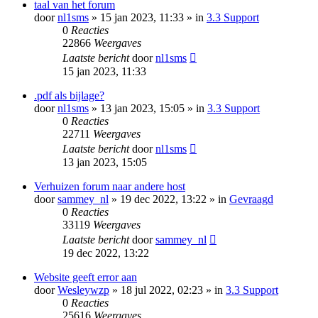
taal van het forum
door
nl1sms
» 15 jan 2023, 11:33 » in
3.3 Support
0
Reacties
22866
Weergaves
Laatste bericht
door
nl1sms
15 jan 2023, 11:33
.pdf als bijlage?
door
nl1sms
» 13 jan 2023, 15:05 » in
3.3 Support
0
Reacties
22711
Weergaves
Laatste bericht
door
nl1sms
13 jan 2023, 15:05
Verhuizen forum naar andere host
door
sammey_nl
» 19 dec 2022, 13:22 » in
Gevraagd
0
Reacties
33119
Weergaves
Laatste bericht
door
sammey_nl
19 dec 2022, 13:22
Website geeft error aan
door
Wesleywzp
» 18 jul 2022, 02:23 » in
3.3 Support
0
Reacties
25616
Weergaves