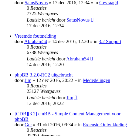
door
SatusNovus
» 17 dec 2016, 12:34 » in
Gevraagd
0
Reacties
7725
Weergaves
Laatste bericht
door
SatusNovus
17 dec 2016, 12:34
Vreemde foutmelding
door
Abraham54
» 14 dec 2016, 12:20 » in
3.2 Support
0
Reacties
6738
Weergaves
Laatste bericht
door
Abraham54
14 dec 2016, 12:20
phpBB 3.2.0-RC2 uitgebracht
door
Jim
» 12 dec 2016, 20:22 » in
Mededelingen
0
Reacties
23127
Weergaves
Laatste bericht
door
Jim
12 dec 2016, 20:22
[CDB][3.2] cmBB - Simple Content Management voor
phpBB
door
Ger
» 31 okt 2016, 09:34 » in
Extensie Ontwikkeling
0
Reacties
25790
Weergaves