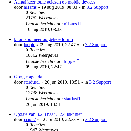
Aantal keer topic gelezen op mobile devices
door
nl1sms
» 19 aug 2019, 08:33 » in
3.2 Support
0
Reacties
21752
Weergaves
Laatste bericht
door
nl1sms
19 aug 2019, 08:33
knop abonneer op gehele forum
door
luppie
» 09 aug 2019, 22:47 » in
3.2 Support
0
Reacties
18862
Weergaves
Laatste bericht
door
luppie
09 aug 2019, 22:47
Google agenda
door
stardust1
» 26 jun 2019, 13:51 » in
3.2 Support
0
Reacties
12738
Weergaves
Laatste bericht
door
stardust1
26 jun 2019, 13:51
Update van 3.2.3 naar 3.2.4 lukt niet
door
jaap57
» 12 apr 2019, 22:33 » in
3.2 Support
0
Reacties
11947
Weergaves