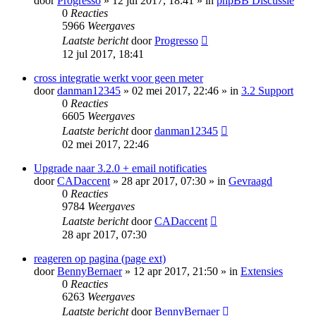
door
Progresso
» 12 jul 2017, 18:41 » in
phpBB Discussie
0
Reacties
5966
Weergaves
Laatste bericht
door
Progresso
12 jul 2017, 18:41
cross integratie werkt voor geen meter
door
danman12345
» 02 mei 2017, 22:46 » in
3.2 Support
0
Reacties
6605
Weergaves
Laatste bericht
door
danman12345
02 mei 2017, 22:46
Upgrade naar 3.2.0 + email notificaties
door
CADaccent
» 28 apr 2017, 07:30 » in
Gevraagd
0
Reacties
9784
Weergaves
Laatste bericht
door
CADaccent
28 apr 2017, 07:30
reageren op pagina (page ext)
door
BennyBernaer
» 12 apr 2017, 21:50 » in
Extensies
0
Reacties
6263
Weergaves
Laatste bericht
door
BennyBernaer