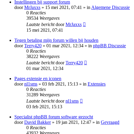
Instellingen bij support forum
door
MrJaxxs
» 15 mei 2021, 07:41 » in
Algemene Discussie
0
Reacties
39534
Weergaves
Laatste bericht
door
MrJaxxs
15 mei 2021, 07:41
Tegen betaling mijn forum willen bij houden
door
Terry420
» 01 mar 2021, 12:34 » in
phpBB Discussie
0
Reacties
38222
Weergaves
Laatste bericht
door
Terry420
01 mar 2021, 12:34
Pages extensie en iconen
door
nl1sms
» 03 feb 2021, 15:13 » in
Extensies
0
Reacties
31289
Weergaves
Laatste bericht
door
nl1sms
03 feb 2021, 15:13
Specialist phpBB forum software gezocht
door
David Bakker
» 19 jan 2021, 12:47 » in
Gevraagd
0
Reacties
43932
Weergaves