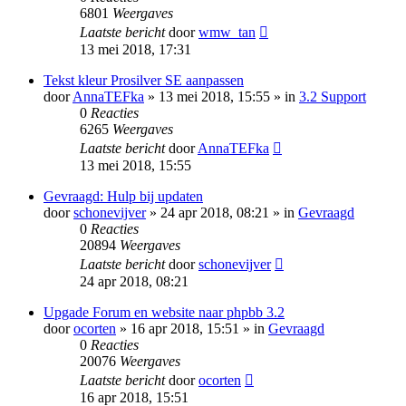
6801
Weergaves
Laatste bericht
door
wmw_tan
13 mei 2018, 17:31
Tekst kleur Prosilver SE aanpassen
door
AnnaTEFka
» 13 mei 2018, 15:55 » in
3.2 Support
0
Reacties
6265
Weergaves
Laatste bericht
door
AnnaTEFka
13 mei 2018, 15:55
Gevraagd: Hulp bij updaten
door
schonevijver
» 24 apr 2018, 08:21 » in
Gevraagd
0
Reacties
20894
Weergaves
Laatste bericht
door
schonevijver
24 apr 2018, 08:21
Upgade Forum en website naar phpbb 3.2
door
ocorten
» 16 apr 2018, 15:51 » in
Gevraagd
0
Reacties
20076
Weergaves
Laatste bericht
door
ocorten
16 apr 2018, 15:51