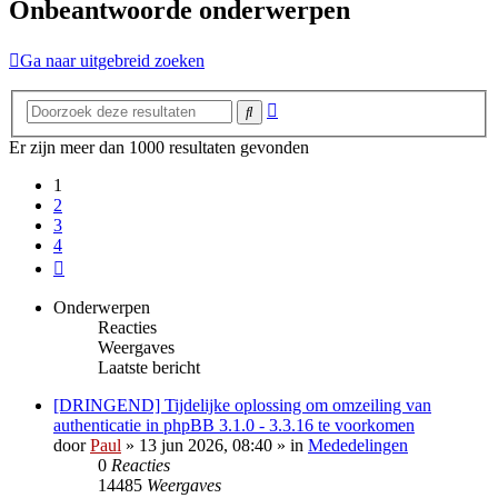
Onbeantwoorde onderwerpen
Ga naar uitgebreid zoeken
Uitgebreid
Zoek
zoeken
Er zijn meer dan 1000 resultaten gevonden
1
2
3
4
Volgende
Onderwerpen
Reacties
Weergaves
Laatste bericht
[DRINGEND] Tijdelijke oplossing om omzeiling van
authenticatie in phpBB 3.1.0 - 3.3.16 te voorkomen
door
Paul
» 13 jun 2026, 08:40 » in
Mededelingen
0
Reacties
14485
Weergaves