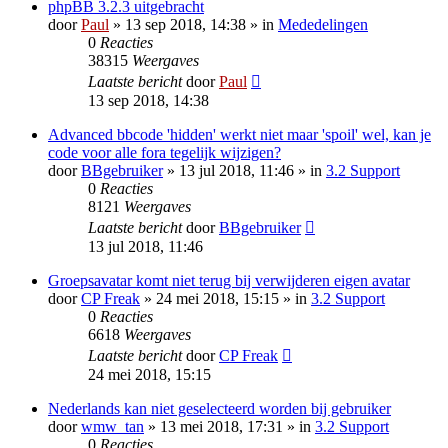
phpBB 3.2.3 uitgebracht
door
Paul
» 13 sep 2018, 14:38 » in
Mededelingen
0
Reacties
38315
Weergaves
Laatste bericht
door
Paul
13 sep 2018, 14:38
Advanced bbcode 'hidden' werkt niet maar 'spoil' wel, kan je
code voor alle fora tegelijk wijzigen?
door
BBgebruiker
» 13 jul 2018, 11:46 » in
3.2 Support
0
Reacties
8121
Weergaves
Laatste bericht
door
BBgebruiker
13 jul 2018, 11:46
Groepsavatar komt niet terug bij verwijderen eigen avatar
door
CP Freak
» 24 mei 2018, 15:15 » in
3.2 Support
0
Reacties
6618
Weergaves
Laatste bericht
door
CP Freak
24 mei 2018, 15:15
Nederlands kan niet geselecteerd worden bij gebruiker
door
wmw_tan
» 13 mei 2018, 17:31 » in
3.2 Support
0
Reacties