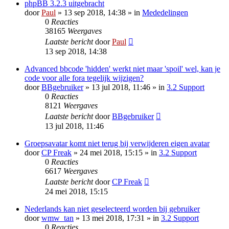
phpBB 3.2.3 uitgebracht
door
Paul
» 13 sep 2018, 14:38 » in
Mededelingen
0
Reacties
38165
Weergaves
Laatste bericht
door
Paul
13 sep 2018, 14:38
Advanced bbcode 'hidden' werkt niet maar 'spoil' wel, kan je
code voor alle fora tegelijk wijzigen?
door
BBgebruiker
» 13 jul 2018, 11:46 » in
3.2 Support
0
Reacties
8121
Weergaves
Laatste bericht
door
BBgebruiker
13 jul 2018, 11:46
Groepsavatar komt niet terug bij verwijderen eigen avatar
door
CP Freak
» 24 mei 2018, 15:15 » in
3.2 Support
0
Reacties
6617
Weergaves
Laatste bericht
door
CP Freak
24 mei 2018, 15:15
Nederlands kan niet geselecteerd worden bij gebruiker
door
wmw_tan
» 13 mei 2018, 17:31 » in
3.2 Support
0
Reacties