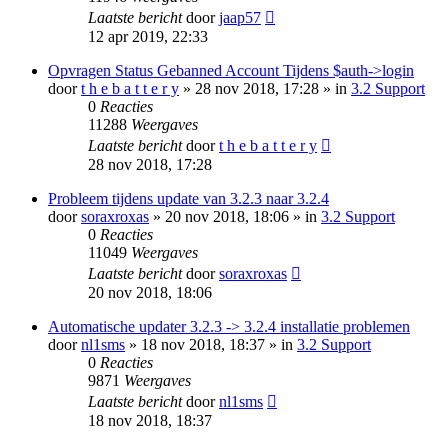
Laatste bericht
door
jaap57
12 apr 2019, 22:33
Opvragen Status Gebanned Account Tijdens $auth->login
door
t h e b a t t e r y
» 28 nov 2018, 17:28 » in
3.2 Support
0
Reacties
11288
Weergaves
Laatste bericht
door
t h e b a t t e r y
28 nov 2018, 17:28
Probleem tijdens update van 3.2.3 naar 3.2.4
door
soraxroxas
» 20 nov 2018, 18:06 » in
3.2 Support
0
Reacties
11049
Weergaves
Laatste bericht
door
soraxroxas
20 nov 2018, 18:06
Automatische updater 3.2.3 -> 3.2.4 installatie problemen
door
nl1sms
» 18 nov 2018, 18:37 » in
3.2 Support
0
Reacties
9871
Weergaves
Laatste bericht
door
nl1sms
18 nov 2018, 18:37