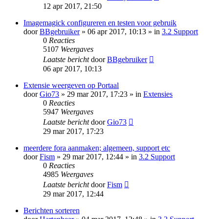
12 apr 2017, 21:50
Imagemagick configureren en testen voor gebruik
door
BBgebruiker
» 06 apr 2017, 10:13 » in
3.2 Support
0
Reacties
5107
Weergaves
Laatste bericht
door
BBgebruiker
06 apr 2017, 10:13
Extensie weergeven op Portaal
door
Gio73
» 29 mar 2017, 17:23 » in
Extensies
0
Reacties
5947
Weergaves
Laatste bericht
door
Gio73
29 mar 2017, 17:23
meerdere fora aanmaken; algemeen, support etc
door
Fism
» 29 mar 2017, 12:44 » in
3.2 Support
0
Reacties
4985
Weergaves
Laatste bericht
door
Fism
29 mar 2017, 12:44
Berichten sorteren