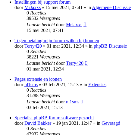
Instellingen bij support forum
door
MrJaxxs
» 15 mei 2021, 07:41 » in
Algemene Discussie
0
Reacties
39532
Weergaves
Laatste bericht
door
MrJaxxs
15 mei 2021, 07:41
Tegen betaling mijn forum willen bij houden
door
Terry420
» 01 mar 2021, 12:34 » in
phpBB Discussie
0
Reacties
38221
Weergaves
Laatste bericht
door
Terry420
01 mar 2021, 12:34
Pages extensie en iconen
door
nl1sms
» 03 feb 2021, 15:13 » in
Extensies
0
Reacties
31288
Weergaves
Laatste bericht
door
nl1sms
03 feb 2021, 15:13
Specialist phpBB forum software gezocht
door
David Bakker
» 19 jan 2021, 12:47 » in
Gevraagd
0
Reacties
43932
Weergaves