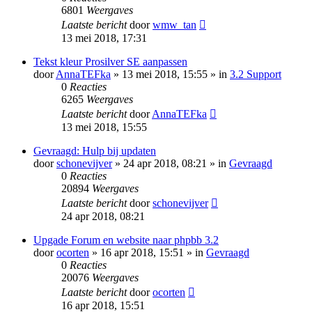
6801
Weergaves
Laatste bericht
door
wmw_tan
13 mei 2018, 17:31
Tekst kleur Prosilver SE aanpassen
door
AnnaTEFka
» 13 mei 2018, 15:55 » in
3.2 Support
0
Reacties
6265
Weergaves
Laatste bericht
door
AnnaTEFka
13 mei 2018, 15:55
Gevraagd: Hulp bij updaten
door
schonevijver
» 24 apr 2018, 08:21 » in
Gevraagd
0
Reacties
20894
Weergaves
Laatste bericht
door
schonevijver
24 apr 2018, 08:21
Upgade Forum en website naar phpbb 3.2
door
ocorten
» 16 apr 2018, 15:51 » in
Gevraagd
0
Reacties
20076
Weergaves
Laatste bericht
door
ocorten
16 apr 2018, 15:51