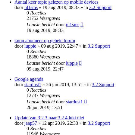
Aantal keer topic gelezen op mobile devices
door
nl1sms
» 19 aug 2019, 08:33 » in
3.2 Support
0
Reacties
21752
Weergaves
Laatste bericht
door
nl1sms
19 aug 2019, 08:33
knop abonneer op gehele forum
door
luppie
» 09 aug 2019, 22:47 » in
3.2 Support
0
Reacties
18860
Weergaves
Laatste bericht
door
luppie
09 aug 2019, 22:47
Google agenda
door
stardust1
» 26 jun 2019, 13:51 » in
3.2 Support
0
Reacties
12737
Weergaves
Laatste bericht
door
stardust1
26 jun 2019, 13:51
Update van 3.2.3 naar 3.2.4 lukt niet
door
jaap57
» 12 apr 2019, 22:33 » in
3.2 Support
0
Reacties
11946
Weergaves