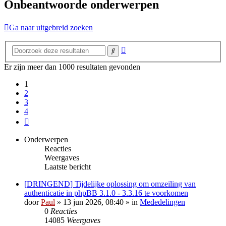
Onbeantwoorde onderwerpen
Ga naar uitgebreid zoeken
Uitgebreid
Zoek
zoeken
Er zijn meer dan 1000 resultaten gevonden
1
2
3
4
Volgende
Onderwerpen
Reacties
Weergaves
Laatste bericht
[DRINGEND] Tijdelijke oplossing om omzeiling van
authenticatie in phpBB 3.1.0 - 3.3.16 te voorkomen
door
Paul
» 13 jun 2026, 08:40 » in
Mededelingen
0
Reacties
14085
Weergaves