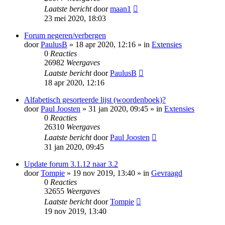
Laatste bericht
door
maan1
23 mei 2020, 18:03
Forum negeren/verbergen
door
PaulusB
» 18 apr 2020, 12:16 » in
Extensies
0
Reacties
26982
Weergaves
Laatste bericht
door
PaulusB
18 apr 2020, 12:16
Alfabetisch gesorteerde lijst (woordenboek)?
door
Paul Joosten
» 31 jan 2020, 09:45 » in
Extensies
0
Reacties
26310
Weergaves
Laatste bericht
door
Paul Joosten
31 jan 2020, 09:45
Update forum 3.1.12 naar 3.2
door
Tompie
» 19 nov 2019, 13:40 » in
Gevraagd
0
Reacties
32655
Weergaves
Laatste bericht
door
Tompie
19 nov 2019, 13:40