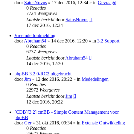
door
SatusNovus
» 17 dec 2016, 12:34 » in
Gevraagd
0
Reacties
7724
Weergaves
Laatste bericht
door
SatusNovus
17 dec 2016, 12:34
Vreemde foutmelding
door
Abraham54
» 14 dec 2016, 12:20 » in
3.2 Support
0
Reacties
6737
Weergaves
Laatste bericht
door
Abraham54
14 dec 2016, 12:20
phpBB 3.2.0-RC2 uitgebracht
door
Jim
» 12 dec 2016, 20:22 » in
Mededelingen
0
Reacties
22972
Weergaves
Laatste bericht
door
Jim
12 dec 2016, 20:22
[CDB][3.2] cmBB - Simple Content Management voor
phpBB
door
Ger
» 31 okt 2016, 09:34 » in
Extensie Ontwikkeling
0
Reacties
25677
Weergaves