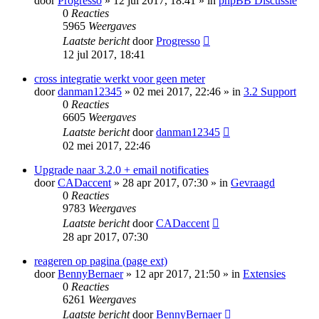
door
Progresso
» 12 jul 2017, 18:41 » in
phpBB Discussie
0
Reacties
5965
Weergaves
Laatste bericht
door
Progresso
12 jul 2017, 18:41
cross integratie werkt voor geen meter
door
danman12345
» 02 mei 2017, 22:46 » in
3.2 Support
0
Reacties
6605
Weergaves
Laatste bericht
door
danman12345
02 mei 2017, 22:46
Upgrade naar 3.2.0 + email notificaties
door
CADaccent
» 28 apr 2017, 07:30 » in
Gevraagd
0
Reacties
9783
Weergaves
Laatste bericht
door
CADaccent
28 apr 2017, 07:30
reageren op pagina (page ext)
door
BennyBernaer
» 12 apr 2017, 21:50 » in
Extensies
0
Reacties
6261
Weergaves
Laatste bericht
door
BennyBernaer