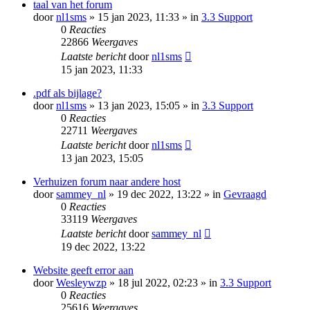
taal van het forum
door
nl1sms
» 15 jan 2023, 11:33 » in
3.3 Support
0
Reacties
22866
Weergaves
Laatste bericht
door
nl1sms
15 jan 2023, 11:33
.pdf als bijlage?
door
nl1sms
» 13 jan 2023, 15:05 » in
3.3 Support
0
Reacties
22711
Weergaves
Laatste bericht
door
nl1sms
13 jan 2023, 15:05
Verhuizen forum naar andere host
door
sammey_nl
» 19 dec 2022, 13:22 » in
Gevraagd
0
Reacties
33119
Weergaves
Laatste bericht
door
sammey_nl
19 dec 2022, 13:22
Website geeft error aan
door
Wesleywzp
» 18 jul 2022, 02:23 » in
3.3 Support
0
Reacties
25616
Weergaves