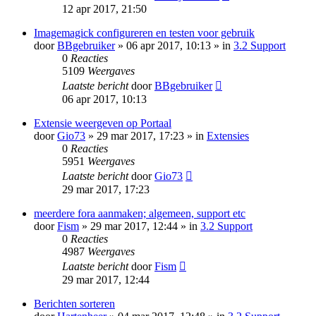
12 apr 2017, 21:50
Imagemagick configureren en testen voor gebruik
door
BBgebruiker
» 06 apr 2017, 10:13 » in
3.2 Support
0
Reacties
5109
Weergaves
Laatste bericht
door
BBgebruiker
06 apr 2017, 10:13
Extensie weergeven op Portaal
door
Gio73
» 29 mar 2017, 17:23 » in
Extensies
0
Reacties
5951
Weergaves
Laatste bericht
door
Gio73
29 mar 2017, 17:23
meerdere fora aanmaken; algemeen, support etc
door
Fism
» 29 mar 2017, 12:44 » in
3.2 Support
0
Reacties
4987
Weergaves
Laatste bericht
door
Fism
29 mar 2017, 12:44
Berichten sorteren