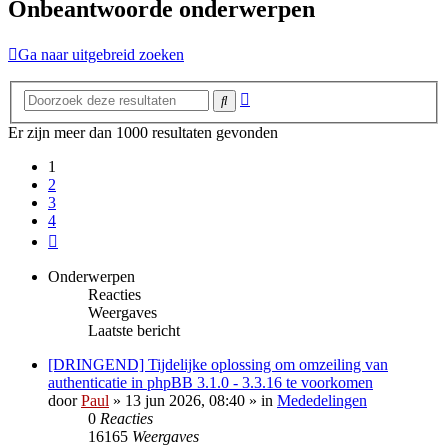
Onbeantwoorde onderwerpen
Ga naar uitgebreid zoeken
Uitgebreid
Zoek
zoeken
Er zijn meer dan 1000 resultaten gevonden
1
2
3
4
Volgende
Onderwerpen
Reacties
Weergaves
Laatste bericht
[DRINGEND] Tijdelijke oplossing om omzeiling van
authenticatie in phpBB 3.1.0 - 3.3.16 te voorkomen
door
Paul
» 13 jun 2026, 08:40 » in
Mededelingen
0
Reacties
16165
Weergaves