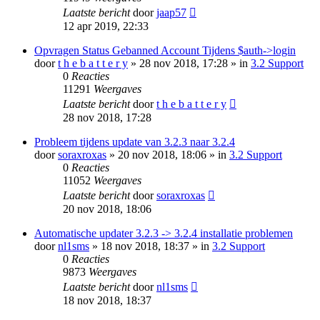
Laatste bericht
door
jaap57
12 apr 2019, 22:33
Opvragen Status Gebanned Account Tijdens $auth->login
door
t h e b a t t e r y
» 28 nov 2018, 17:28 » in
3.2 Support
0
Reacties
11291
Weergaves
Laatste bericht
door
t h e b a t t e r y
28 nov 2018, 17:28
Probleem tijdens update van 3.2.3 naar 3.2.4
door
soraxroxas
» 20 nov 2018, 18:06 » in
3.2 Support
0
Reacties
11052
Weergaves
Laatste bericht
door
soraxroxas
20 nov 2018, 18:06
Automatische updater 3.2.3 -> 3.2.4 installatie problemen
door
nl1sms
» 18 nov 2018, 18:37 » in
3.2 Support
0
Reacties
9873
Weergaves
Laatste bericht
door
nl1sms
18 nov 2018, 18:37