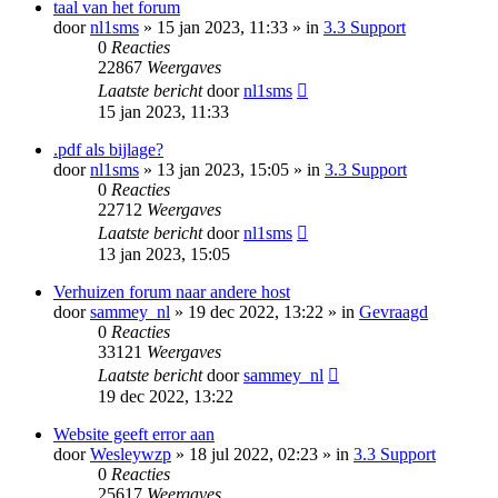
taal van het forum
door
nl1sms
» 15 jan 2023, 11:33 » in
3.3 Support
0
Reacties
22867
Weergaves
Laatste bericht
door
nl1sms
15 jan 2023, 11:33
.pdf als bijlage?
door
nl1sms
» 13 jan 2023, 15:05 » in
3.3 Support
0
Reacties
22712
Weergaves
Laatste bericht
door
nl1sms
13 jan 2023, 15:05
Verhuizen forum naar andere host
door
sammey_nl
» 19 dec 2022, 13:22 » in
Gevraagd
0
Reacties
33121
Weergaves
Laatste bericht
door
sammey_nl
19 dec 2022, 13:22
Website geeft error aan
door
Wesleywzp
» 18 jul 2022, 02:23 » in
3.3 Support
0
Reacties
25617
Weergaves