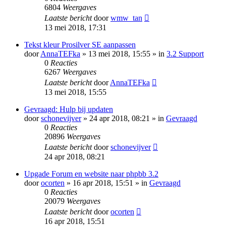
6804
Weergaves
Laatste bericht
door
wmw_tan
13 mei 2018, 17:31
Tekst kleur Prosilver SE aanpassen
door
AnnaTEFka
» 13 mei 2018, 15:55 » in
3.2 Support
0
Reacties
6267
Weergaves
Laatste bericht
door
AnnaTEFka
13 mei 2018, 15:55
Gevraagd: Hulp bij updaten
door
schonevijver
» 24 apr 2018, 08:21 » in
Gevraagd
0
Reacties
20896
Weergaves
Laatste bericht
door
schonevijver
24 apr 2018, 08:21
Upgade Forum en website naar phpbb 3.2
door
ocorten
» 16 apr 2018, 15:51 » in
Gevraagd
0
Reacties
20079
Weergaves
Laatste bericht
door
ocorten
16 apr 2018, 15:51