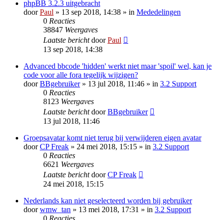
phpBB 3.2.3 uitgebracht
door
Paul
» 13 sep 2018, 14:38 » in
Mededelingen
0
Reacties
38847
Weergaves
Laatste bericht
door
Paul
13 sep 2018, 14:38
Advanced bbcode 'hidden' werkt niet maar 'spoil' wel, kan je
code voor alle fora tegelijk wijzigen?
door
BBgebruiker
» 13 jul 2018, 11:46 » in
3.2 Support
0
Reacties
8123
Weergaves
Laatste bericht
door
BBgebruiker
13 jul 2018, 11:46
Groepsavatar komt niet terug bij verwijderen eigen avatar
door
CP Freak
» 24 mei 2018, 15:15 » in
3.2 Support
0
Reacties
6621
Weergaves
Laatste bericht
door
CP Freak
24 mei 2018, 15:15
Nederlands kan niet geselecteerd worden bij gebruiker
door
wmw_tan
» 13 mei 2018, 17:31 » in
3.2 Support
0
Reacties