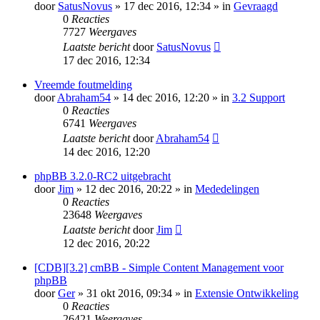
door
SatusNovus
» 17 dec 2016, 12:34 » in
Gevraagd
0
Reacties
7727
Weergaves
Laatste bericht
door
SatusNovus
17 dec 2016, 12:34
Vreemde foutmelding
door
Abraham54
» 14 dec 2016, 12:20 » in
3.2 Support
0
Reacties
6741
Weergaves
Laatste bericht
door
Abraham54
14 dec 2016, 12:20
phpBB 3.2.0-RC2 uitgebracht
door
Jim
» 12 dec 2016, 20:22 » in
Mededelingen
0
Reacties
23648
Weergaves
Laatste bericht
door
Jim
12 dec 2016, 20:22
[CDB][3.2] cmBB - Simple Content Management voor
phpBB
door
Ger
» 31 okt 2016, 09:34 » in
Extensie Ontwikkeling
0
Reacties
26421
Weergaves