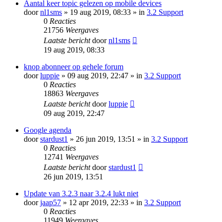
Aantal keer topic gelezen op mobile devices
door
nl1sms
» 19 aug 2019, 08:33 » in
3.2 Support
0
Reacties
21756
Weergaves
Laatste bericht
door
nl1sms
19 aug 2019, 08:33
knop abonneer op gehele forum
door
luppie
» 09 aug 2019, 22:47 » in
3.2 Support
0
Reacties
18863
Weergaves
Laatste bericht
door
luppie
09 aug 2019, 22:47
Google agenda
door
stardust1
» 26 jun 2019, 13:51 » in
3.2 Support
0
Reacties
12741
Weergaves
Laatste bericht
door
stardust1
26 jun 2019, 13:51
Update van 3.2.3 naar 3.2.4 lukt niet
door
jaap57
» 12 apr 2019, 22:33 » in
3.2 Support
0
Reacties
11949
Weergaves