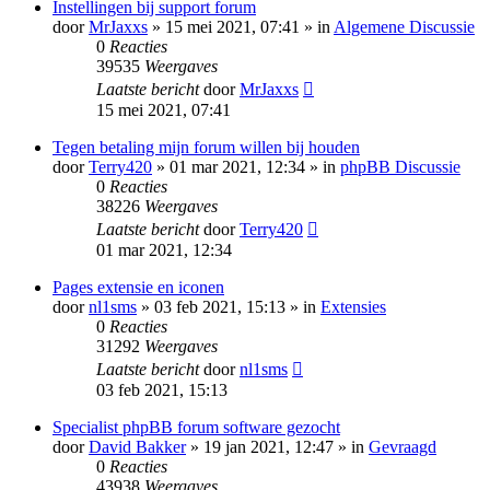
Instellingen bij support forum
door
MrJaxxs
» 15 mei 2021, 07:41 » in
Algemene Discussie
0
Reacties
39535
Weergaves
Laatste bericht
door
MrJaxxs
15 mei 2021, 07:41
Tegen betaling mijn forum willen bij houden
door
Terry420
» 01 mar 2021, 12:34 » in
phpBB Discussie
0
Reacties
38226
Weergaves
Laatste bericht
door
Terry420
01 mar 2021, 12:34
Pages extensie en iconen
door
nl1sms
» 03 feb 2021, 15:13 » in
Extensies
0
Reacties
31292
Weergaves
Laatste bericht
door
nl1sms
03 feb 2021, 15:13
Specialist phpBB forum software gezocht
door
David Bakker
» 19 jan 2021, 12:47 » in
Gevraagd
0
Reacties
43938
Weergaves