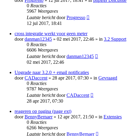
door
Progresso
» 12 jul 2017, 18:41 » in
phpBB Discussie
0
Reacties
5967
Weergaves
Laatste bericht
door
Progresso
12 jul 2017, 18:41
cross integratie werkt voor geen meter
door
danman12345
» 02 mei 2017, 22:46 » in
3.2 Support
0
Reacties
6606
Weergaves
Laatste bericht
door
danman12345
02 mei 2017, 22:46
Upgrade naar 3.2.0 + email notificaties
door
CADaccent
» 28 apr 2017, 07:30 » in
Gevraagd
0
Reacties
9787
Weergaves
Laatste bericht
door
CADaccent
28 apr 2017, 07:30
reageren op pagina (page ext)
door
BennyBernaer
» 12 apr 2017, 21:50 » in
Extensies
0
Reacties
6266
Weergaves
Laatste bericht
door
BennyBernaer