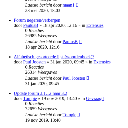
Laatste bericht
door
maan1
23 mei 2020, 18:03
Forum negeren/verbergen
door
PaulusB
» 18 apr 2020, 12:16 » in
Extensies
0
Reacties
26985
Weergaves
Laatste bericht
door
PaulusB
18 apr 2020, 12:16
Alfabetisch gesorteerde lijst (woordenboek)?
door
Paul Joosten
» 31 jan 2020, 09:45 » in
Extensies
0
Reacties
26314
Weergaves
Laatste bericht
door
Paul Joosten
31 jan 2020, 09:45
Update forum 3.1.12 naar 3.2
door
Tompie
» 19 nov 2019, 13:40 » in
Gevraagd
0
Reacties
32659
Weergaves
Laatste bericht
door
Tompie
19 nov 2019, 13:40