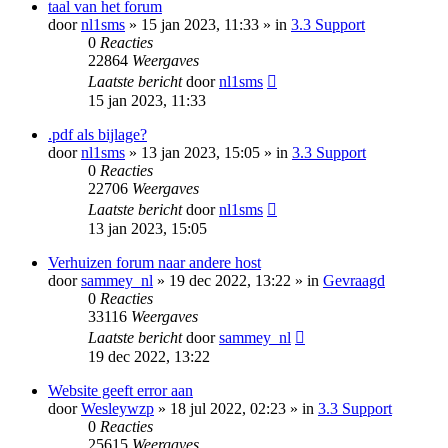
taal van het forum
door
nl1sms
» 15 jan 2023, 11:33 » in
3.3 Support
0
Reacties
22864
Weergaves
Laatste bericht
door
nl1sms
15 jan 2023, 11:33
.pdf als bijlage?
door
nl1sms
» 13 jan 2023, 15:05 » in
3.3 Support
0
Reacties
22706
Weergaves
Laatste bericht
door
nl1sms
13 jan 2023, 15:05
Verhuizen forum naar andere host
door
sammey_nl
» 19 dec 2022, 13:22 » in
Gevraagd
0
Reacties
33116
Weergaves
Laatste bericht
door
sammey_nl
19 dec 2022, 13:22
Website geeft error aan
door
Wesleywzp
» 18 jul 2022, 02:23 » in
3.3 Support
0
Reacties
25615
Weergaves