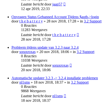
Laatste bericht
door
jaap57
12 apr 2019, 22:33
Opvragen Status Gebanned Account Tijdens $auth->login
door
t h e b a t t e r y
» 28 nov 2018, 17:28 » in
3.2 Support
0
Reacties
11283
Weergaves
Laatste bericht
door
t h e b a t t e r y
28 nov 2018, 17:28
Probleem tijdens update van 3.2.3 naar 3.2.4
door
soraxroxas
» 20 nov 2018, 18:06 » in
3.2 Support
0
Reacties
11038
Weergaves
Laatste bericht
door
soraxroxas
20 nov 2018, 18:06
Automatische updater 3.2.3 -> 3.2.4 installatie problemen
door
nl1sms
» 18 nov 2018, 18:37 » in
3.2 Support
0
Reacties
9868
Weergaves
Laatste bericht
door
nl1sms
18 nov 2018, 18:37