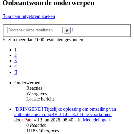
Onbeantwoorde onderwerpen
Ga naar uitgebreid zoeken
Uitgebreid
Zoek
zoeken
Er zijn meer dan 1000 resultaten gevonden
1
2
3
4
Volgende
Onderwerpen
Reacties
Weergaves
Laatste bericht
[DRINGEND] Tijdelijke oplossing om omzeiling van
authenticatie in phpBB 3.1.0 - 3.3.16 te voorkomen
door
Paul
» 13 jun 2026, 08:40 » in
Mededelingen
0
Reacties
11183
Weergaves