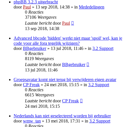
phpBB 3.2.3 uitgebracht
door
Paul
» 13 sep 2018, 14:38 » in
Mededelingen
0
Reacties
37106
Weergaves
Laatste bericht
door
Paul
13 sep 2018, 14:38
Advanced bbcode 'hidden' werkt niet maar 'spoil' wel, kan je
code voor alle fora tegelijk wijzigen?
door
BBgebruiker
» 13 jul 2018, 11:46 » in
3.2 Support
0
Reacties
8119
Weergaves
Laatste bericht
door
BBgebruiker
13 jul 2018, 11:46
Groepsavatar komt niet terug bij verwijderen eigen avatar
door
CP Freak
» 24 mei 2018, 15:15 » in
3.2 Support
0
Reacties
6615
Weergaves
Laatste bericht
door
CP Freak
24 mei 2018, 15:15
Nederlands kan niet geselecteerd worden bij gebruiker
door
wmw_tan
» 13 mei 2018, 17:31 » in
3.2 Support
0
Reacties