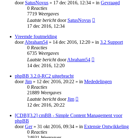
door
SatusNovus
» 17 dec 2016, 12:34 » in
Gevraagd
0
Reacties
7719
Weergaves
Laatste bericht
door
SatusNovus
17 dec 2016, 12:34
Vreemde foutmelding
door
Abraham54
» 14 dec 2016, 12:20 » in
3.2 Support
0
Reacties
6735
Weergaves
Laatste bericht
door
Abraham54
14 dec 2016, 12:20
phpBB 3.2.0-RC2 uitgebracht
door
Jim
» 12 dec 2016, 20:22 » in
Mededelingen
0
Reacties
21889
Weergaves
Laatste bericht
door
Jim
12 dec 2016, 20:22
[CDB][3.2] cmBB - Simple Content Management voor
phpBB
door
Ger
» 31 okt 2016, 09:34 » in
Extensie Ontwikkeling
0
Reacties
24931
Weergaves