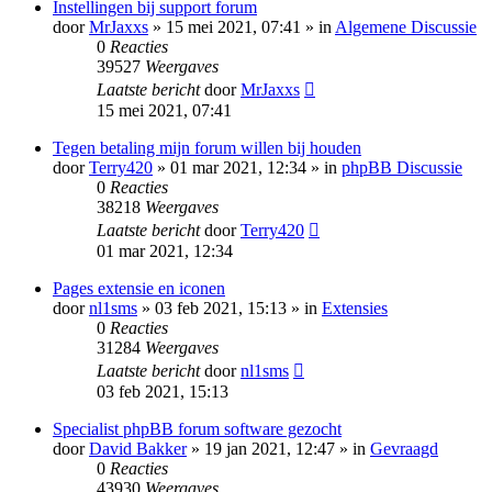
Instellingen bij support forum
door
MrJaxxs
» 15 mei 2021, 07:41 » in
Algemene Discussie
0
Reacties
39527
Weergaves
Laatste bericht
door
MrJaxxs
15 mei 2021, 07:41
Tegen betaling mijn forum willen bij houden
door
Terry420
» 01 mar 2021, 12:34 » in
phpBB Discussie
0
Reacties
38218
Weergaves
Laatste bericht
door
Terry420
01 mar 2021, 12:34
Pages extensie en iconen
door
nl1sms
» 03 feb 2021, 15:13 » in
Extensies
0
Reacties
31284
Weergaves
Laatste bericht
door
nl1sms
03 feb 2021, 15:13
Specialist phpBB forum software gezocht
door
David Bakker
» 19 jan 2021, 12:47 » in
Gevraagd
0
Reacties
43930
Weergaves