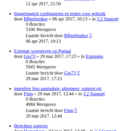
12 apr 2017, 21:50
Imagemagick configureren en testen voor gebruik
door
BBgebruiker
» 06 apr 2017, 10:13 » in
3.2 Support
0
Reacties
5106
Weergaves
Laatste bericht
door
BBgebruiker
06 apr 2017, 10:13
Extensie weergeven op Portaal
door
Gio73
» 29 mar 2017, 17:23 » in
Extensies
0
Reacties
5945
Weergaves
Laatste bericht
door
Gio73
29 mar 2017, 17:23
meerdere fora aanmaken; algemeen, support etc
door
Fism
» 29 mar 2017, 12:44 » in
3.2 Support
0
Reacties
4984
Weergaves
Laatste bericht
door
Fism
29 mar 2017, 12:44
Berichten sorteren