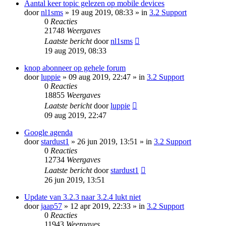
Aantal keer topic gelezen op mobile devices
door
nl1sms
» 19 aug 2019, 08:33 » in
3.2 Support
0
Reacties
21748
Weergaves
Laatste bericht
door
nl1sms
19 aug 2019, 08:33
knop abonneer op gehele forum
door
luppie
» 09 aug 2019, 22:47 » in
3.2 Support
0
Reacties
18855
Weergaves
Laatste bericht
door
luppie
09 aug 2019, 22:47
Google agenda
door
stardust1
» 26 jun 2019, 13:51 » in
3.2 Support
0
Reacties
12734
Weergaves
Laatste bericht
door
stardust1
26 jun 2019, 13:51
Update van 3.2.3 naar 3.2.4 lukt niet
door
jaap57
» 12 apr 2019, 22:33 » in
3.2 Support
0
Reacties
11943
Weergaves