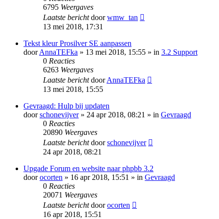
6795
Weergaves
Laatste bericht
door
wmw_tan
13 mei 2018, 17:31
Tekst kleur Prosilver SE aanpassen
door
AnnaTEFka
» 13 mei 2018, 15:55 » in
3.2 Support
0
Reacties
6263
Weergaves
Laatste bericht
door
AnnaTEFka
13 mei 2018, 15:55
Gevraagd: Hulp bij updaten
door
schonevijver
» 24 apr 2018, 08:21 » in
Gevraagd
0
Reacties
20890
Weergaves
Laatste bericht
door
schonevijver
24 apr 2018, 08:21
Upgade Forum en website naar phpbb 3.2
door
ocorten
» 16 apr 2018, 15:51 » in
Gevraagd
0
Reacties
20071
Weergaves
Laatste bericht
door
ocorten
16 apr 2018, 15:51