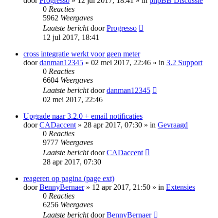
door
Progresso
» 12 jul 2017, 18:41 » in
phpBB Discussie
0
Reacties
5962
Weergaves
Laatste bericht
door
Progresso
12 jul 2017, 18:41
cross integratie werkt voor geen meter
door
danman12345
» 02 mei 2017, 22:46 » in
3.2 Support
0
Reacties
6604
Weergaves
Laatste bericht
door
danman12345
02 mei 2017, 22:46
Upgrade naar 3.2.0 + email notificaties
door
CADaccent
» 28 apr 2017, 07:30 » in
Gevraagd
0
Reacties
9777
Weergaves
Laatste bericht
door
CADaccent
28 apr 2017, 07:30
reageren op pagina (page ext)
door
BennyBernaer
» 12 apr 2017, 21:50 » in
Extensies
0
Reacties
6256
Weergaves
Laatste bericht
door
BennyBernaer