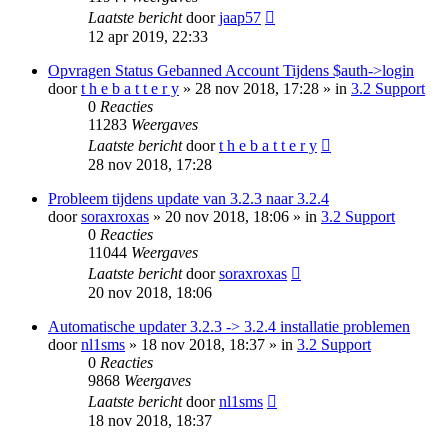
Laatste bericht
door
jaap57
12 apr 2019, 22:33
Opvragen Status Gebanned Account Tijdens $auth->login
door
t h e b a t t e r y
» 28 nov 2018, 17:28 » in
3.2 Support
0
Reacties
11283
Weergaves
Laatste bericht
door
t h e b a t t e r y
28 nov 2018, 17:28
Probleem tijdens update van 3.2.3 naar 3.2.4
door
soraxroxas
» 20 nov 2018, 18:06 » in
3.2 Support
0
Reacties
11044
Weergaves
Laatste bericht
door
soraxroxas
20 nov 2018, 18:06
Automatische updater 3.2.3 -> 3.2.4 installatie problemen
door
nl1sms
» 18 nov 2018, 18:37 » in
3.2 Support
0
Reacties
9868
Weergaves
Laatste bericht
door
nl1sms
18 nov 2018, 18:37