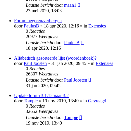
Laatste bericht
door
maan1
23 mei 2020, 18:03
Forum negeren/verbergen
door
PaulusB
» 18 apr 2020, 12:16 » in
Extensies
0
Reacties
26977
Weergaves
Laatste bericht
door
PaulusB
18 apr 2020, 12:16
Alfabetisch gesorteerde lijst (woordenboek)?
door
Paul Joosten
» 31 jan 2020, 09:45 » in
Extensies
0
Reacties
26307
Weergaves
Laatste bericht
door
Paul Joosten
31 jan 2020, 09:45
Update forum 3.1.12 naar 3.2
door
Tompie
» 19 nov 2019, 13:40 » in
Gevraagd
0
Reacties
32652
Weergaves
Laatste bericht
door
Tompie
19 nov 2019, 13:40