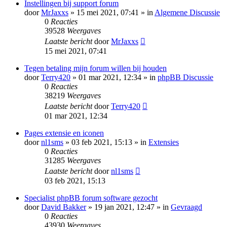
Instellingen bij support forum
door
MrJaxxs
» 15 mei 2021, 07:41 » in
Algemene Discussie
0
Reacties
39528
Weergaves
Laatste bericht
door
MrJaxxs
15 mei 2021, 07:41
Tegen betaling mijn forum willen bij houden
door
Terry420
» 01 mar 2021, 12:34 » in
phpBB Discussie
0
Reacties
38219
Weergaves
Laatste bericht
door
Terry420
01 mar 2021, 12:34
Pages extensie en iconen
door
nl1sms
» 03 feb 2021, 15:13 » in
Extensies
0
Reacties
31285
Weergaves
Laatste bericht
door
nl1sms
03 feb 2021, 15:13
Specialist phpBB forum software gezocht
door
David Bakker
» 19 jan 2021, 12:47 » in
Gevraagd
0
Reacties
43930
Weergaves