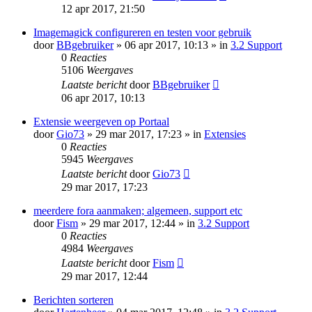
12 apr 2017, 21:50
Imagemagick configureren en testen voor gebruik
door
BBgebruiker
» 06 apr 2017, 10:13 » in
3.2 Support
0
Reacties
5106
Weergaves
Laatste bericht
door
BBgebruiker
06 apr 2017, 10:13
Extensie weergeven op Portaal
door
Gio73
» 29 mar 2017, 17:23 » in
Extensies
0
Reacties
5945
Weergaves
Laatste bericht
door
Gio73
29 mar 2017, 17:23
meerdere fora aanmaken; algemeen, support etc
door
Fism
» 29 mar 2017, 12:44 » in
3.2 Support
0
Reacties
4984
Weergaves
Laatste bericht
door
Fism
29 mar 2017, 12:44
Berichten sorteren