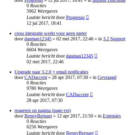
door
Progresso
» 12 jul 2017, 18:41 » in
phpBB Discussie
0
Reacties
5962
Weergaves
Laatste bericht
door
Progresso
12 jul 2017, 18:41
cross integratie werkt voor geen meter
door
danman12345
» 02 mei 2017, 22:46 » in
3.2 Support
0
Reacties
6604
Weergaves
Laatste bericht
door
danman12345
02 mei 2017, 22:46
Upgrade naar 3.2.0 + email notificaties
door
CADaccent
» 28 apr 2017, 07:30 » in
Gevraagd
0
Reacties
9780
Weergaves
Laatste bericht
door
CADaccent
28 apr 2017, 07:30
reageren op pagina (page ext)
door
BennyBernaer
» 12 apr 2017, 21:50 » in
Extensies
0
Reacties
6256
Weergaves
Laatste bericht
door
BennyBernaer