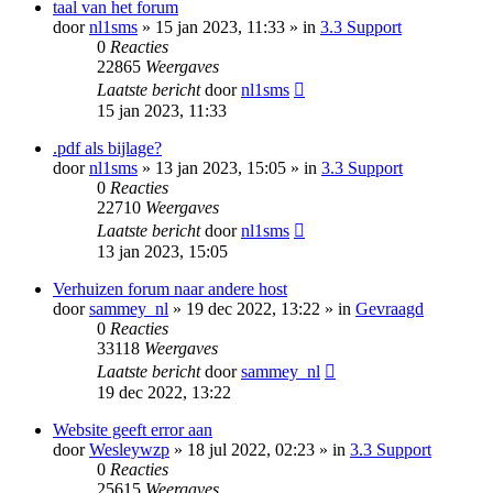
taal van het forum
door
nl1sms
» 15 jan 2023, 11:33 » in
3.3 Support
0
Reacties
22865
Weergaves
Laatste bericht
door
nl1sms
15 jan 2023, 11:33
.pdf als bijlage?
door
nl1sms
» 13 jan 2023, 15:05 » in
3.3 Support
0
Reacties
22710
Weergaves
Laatste bericht
door
nl1sms
13 jan 2023, 15:05
Verhuizen forum naar andere host
door
sammey_nl
» 19 dec 2022, 13:22 » in
Gevraagd
0
Reacties
33118
Weergaves
Laatste bericht
door
sammey_nl
19 dec 2022, 13:22
Website geeft error aan
door
Wesleywzp
» 18 jul 2022, 02:23 » in
3.3 Support
0
Reacties
25615
Weergaves