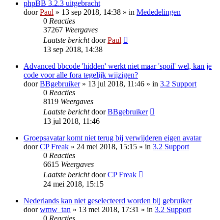
phpBB 3.2.3 uitgebracht
door
Paul
» 13 sep 2018, 14:38 » in
Mededelingen
0
Reacties
37267
Weergaves
Laatste bericht
door
Paul
13 sep 2018, 14:38
Advanced bbcode 'hidden' werkt niet maar 'spoil' wel, kan je
code voor alle fora tegelijk wijzigen?
door
BBgebruiker
» 13 jul 2018, 11:46 » in
3.2 Support
0
Reacties
8119
Weergaves
Laatste bericht
door
BBgebruiker
13 jul 2018, 11:46
Groepsavatar komt niet terug bij verwijderen eigen avatar
door
CP Freak
» 24 mei 2018, 15:15 » in
3.2 Support
0
Reacties
6615
Weergaves
Laatste bericht
door
CP Freak
24 mei 2018, 15:15
Nederlands kan niet geselecteerd worden bij gebruiker
door
wmw_tan
» 13 mei 2018, 17:31 » in
3.2 Support
0
Reacties