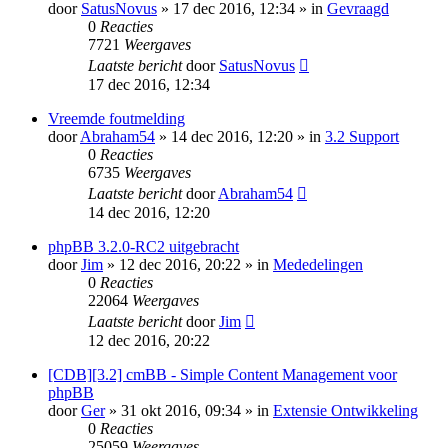
door
SatusNovus
» 17 dec 2016, 12:34 » in
Gevraagd
0
Reacties
7721
Weergaves
Laatste bericht
door
SatusNovus
17 dec 2016, 12:34
Vreemde foutmelding
door
Abraham54
» 14 dec 2016, 12:20 » in
3.2 Support
0
Reacties
6735
Weergaves
Laatste bericht
door
Abraham54
14 dec 2016, 12:20
phpBB 3.2.0-RC2 uitgebracht
door
Jim
» 12 dec 2016, 20:22 » in
Mededelingen
0
Reacties
22064
Weergaves
Laatste bericht
door
Jim
12 dec 2016, 20:22
[CDB][3.2] cmBB - Simple Content Management voor
phpBB
door
Ger
» 31 okt 2016, 09:34 » in
Extensie Ontwikkeling
0
Reacties
25059
Weergaves