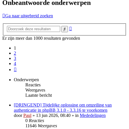
Onbeantwoorde onderwerpen
Ga naar uitgebreid zoeken
Uitgebreid
Zoek
zoeken
Er zijn meer dan 1000 resultaten gevonden
1
2
3
4
Volgende
Onderwerpen
Reacties
Weergaves
Laatste bericht
[DRINGEND] Tijdelijke oplossing om omzeiling van
authenticatie in phpBB 3.1.0 - 3.3.16 te voorkomen
door
Paul
» 13 jun 2026, 08:40 » in
Mededelingen
0
Reacties
11646
Weergaves