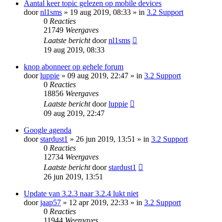
Aantal keer topic gelezen op mobile devices
door
nl1sms
» 19 aug 2019, 08:33 » in
3.2 Support
0
Reacties
21749
Weergaves
Laatste bericht
door
nl1sms
19 aug 2019, 08:33
knop abonneer op gehele forum
door
luppie
» 09 aug 2019, 22:47 » in
3.2 Support
0
Reacties
18856
Weergaves
Laatste bericht
door
luppie
09 aug 2019, 22:47
Google agenda
door
stardust1
» 26 jun 2019, 13:51 » in
3.2 Support
0
Reacties
12734
Weergaves
Laatste bericht
door
stardust1
26 jun 2019, 13:51
Update van 3.2.3 naar 3.2.4 lukt niet
door
jaap57
» 12 apr 2019, 22:33 » in
3.2 Support
0
Reacties
11944
Weergaves