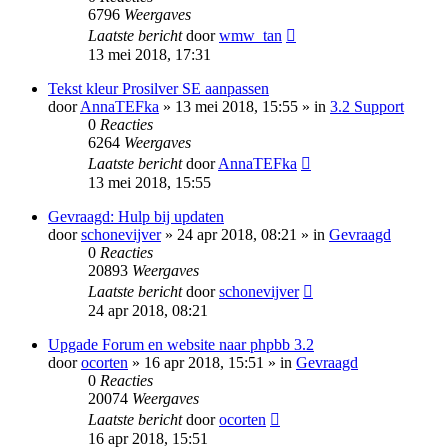
6796
Weergaves
Laatste bericht
door
wmw_tan
13 mei 2018, 17:31
Tekst kleur Prosilver SE aanpassen
door
AnnaTEFka
» 13 mei 2018, 15:55 » in
3.2 Support
0
Reacties
6264
Weergaves
Laatste bericht
door
AnnaTEFka
13 mei 2018, 15:55
Gevraagd: Hulp bij updaten
door
schonevijver
» 24 apr 2018, 08:21 » in
Gevraagd
0
Reacties
20893
Weergaves
Laatste bericht
door
schonevijver
24 apr 2018, 08:21
Upgade Forum en website naar phpbb 3.2
door
ocorten
» 16 apr 2018, 15:51 » in
Gevraagd
0
Reacties
20074
Weergaves
Laatste bericht
door
ocorten
16 apr 2018, 15:51