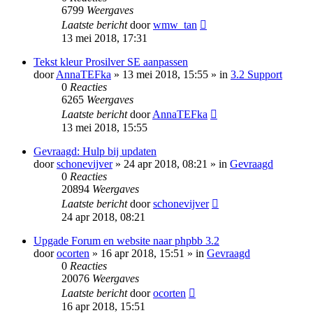
6799
Weergaves
Laatste bericht
door
wmw_tan
13 mei 2018, 17:31
Tekst kleur Prosilver SE aanpassen
door
AnnaTEFka
» 13 mei 2018, 15:55 » in
3.2 Support
0
Reacties
6265
Weergaves
Laatste bericht
door
AnnaTEFka
13 mei 2018, 15:55
Gevraagd: Hulp bij updaten
door
schonevijver
» 24 apr 2018, 08:21 » in
Gevraagd
0
Reacties
20894
Weergaves
Laatste bericht
door
schonevijver
24 apr 2018, 08:21
Upgade Forum en website naar phpbb 3.2
door
ocorten
» 16 apr 2018, 15:51 » in
Gevraagd
0
Reacties
20076
Weergaves
Laatste bericht
door
ocorten
16 apr 2018, 15:51