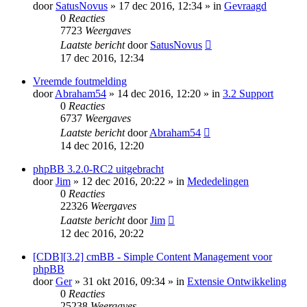
door
SatusNovus
» 17 dec 2016, 12:34 » in
Gevraagd
0
Reacties
7723
Weergaves
Laatste bericht
door
SatusNovus
17 dec 2016, 12:34
Vreemde foutmelding
door
Abraham54
» 14 dec 2016, 12:20 » in
3.2 Support
0
Reacties
6737
Weergaves
Laatste bericht
door
Abraham54
14 dec 2016, 12:20
phpBB 3.2.0-RC2 uitgebracht
door
Jim
» 12 dec 2016, 20:22 » in
Mededelingen
0
Reacties
22326
Weergaves
Laatste bericht
door
Jim
12 dec 2016, 20:22
[CDB][3.2] cmBB - Simple Content Management voor
phpBB
door
Ger
» 31 okt 2016, 09:34 » in
Extensie Ontwikkeling
0
Reacties
25238
Weergaves