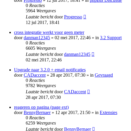
door
Progresso
» 12 jul 2017, 18:41 » in
phpBB Discussie
0
Reacties
5964
Weergaves
Laatste bericht
door
Progresso
12 jul 2017, 18:41
cross integratie werkt voor geen meter
door
danman12345
» 02 mei 2017, 22:46 » in
3.2 Support
0
Reacties
6605
Weergaves
Laatste bericht
door
danman12345
02 mei 2017, 22:46
Upgrade naar 3.2.0 + email notificaties
door
CADaccent
» 28 apr 2017, 07:30 » in
Gevraagd
0
Reacties
9782
Weergaves
Laatste bericht
door
CADaccent
28 apr 2017, 07:30
reageren op pagina (page ext)
door
BennyBernaer
» 12 apr 2017, 21:50 » in
Extensies
0
Reacties
6259
Weergaves
Laatste bericht
door
BennyBernaer