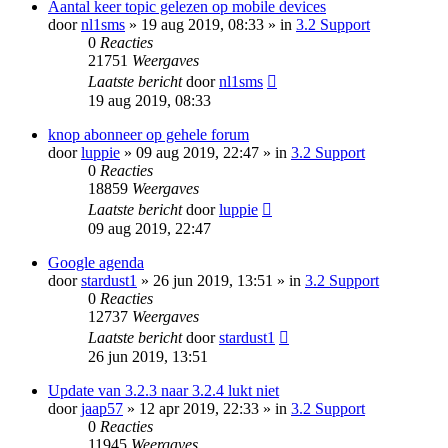
Aantal keer topic gelezen op mobile devices
door
nl1sms
» 19 aug 2019, 08:33 » in
3.2 Support
0
Reacties
21751
Weergaves
Laatste bericht
door
nl1sms
19 aug 2019, 08:33
knop abonneer op gehele forum
door
luppie
» 09 aug 2019, 22:47 » in
3.2 Support
0
Reacties
18859
Weergaves
Laatste bericht
door
luppie
09 aug 2019, 22:47
Google agenda
door
stardust1
» 26 jun 2019, 13:51 » in
3.2 Support
0
Reacties
12737
Weergaves
Laatste bericht
door
stardust1
26 jun 2019, 13:51
Update van 3.2.3 naar 3.2.4 lukt niet
door
jaap57
» 12 apr 2019, 22:33 » in
3.2 Support
0
Reacties
11945
Weergaves