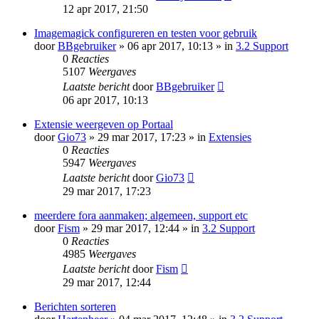
12 apr 2017, 21:50
Imagemagick configureren en testen voor gebruik
door
BBgebruiker
» 06 apr 2017, 10:13 » in
3.2 Support
0
Reacties
5107
Weergaves
Laatste bericht
door
BBgebruiker
06 apr 2017, 10:13
Extensie weergeven op Portaal
door
Gio73
» 29 mar 2017, 17:23 » in
Extensies
0
Reacties
5947
Weergaves
Laatste bericht
door
Gio73
29 mar 2017, 17:23
meerdere fora aanmaken; algemeen, support etc
door
Fism
» 29 mar 2017, 12:44 » in
3.2 Support
0
Reacties
4985
Weergaves
Laatste bericht
door
Fism
29 mar 2017, 12:44
Berichten sorteren