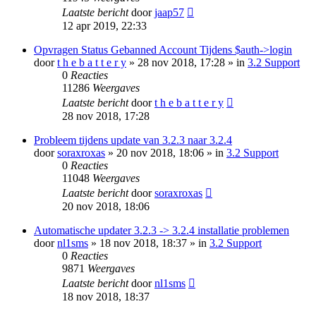
Laatste bericht
door
jaap57
12 apr 2019, 22:33
Opvragen Status Gebanned Account Tijdens $auth->login
door
t h e b a t t e r y
» 28 nov 2018, 17:28 » in
3.2 Support
0
Reacties
11286
Weergaves
Laatste bericht
door
t h e b a t t e r y
28 nov 2018, 17:28
Probleem tijdens update van 3.2.3 naar 3.2.4
door
soraxroxas
» 20 nov 2018, 18:06 » in
3.2 Support
0
Reacties
11048
Weergaves
Laatste bericht
door
soraxroxas
20 nov 2018, 18:06
Automatische updater 3.2.3 -> 3.2.4 installatie problemen
door
nl1sms
» 18 nov 2018, 18:37 » in
3.2 Support
0
Reacties
9871
Weergaves
Laatste bericht
door
nl1sms
18 nov 2018, 18:37