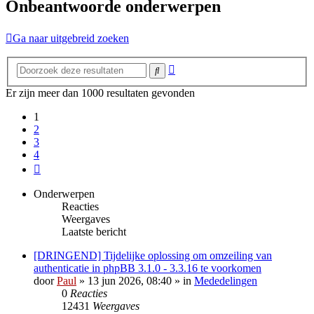
Onbeantwoorde onderwerpen
Ga naar uitgebreid zoeken
Uitgebreid
Zoek
zoeken
Er zijn meer dan 1000 resultaten gevonden
1
2
3
4
Volgende
Onderwerpen
Reacties
Weergaves
Laatste bericht
[DRINGEND] Tijdelijke oplossing om omzeiling van
authenticatie in phpBB 3.1.0 - 3.3.16 te voorkomen
door
Paul
» 13 jun 2026, 08:40 » in
Mededelingen
0
Reacties
12431
Weergaves