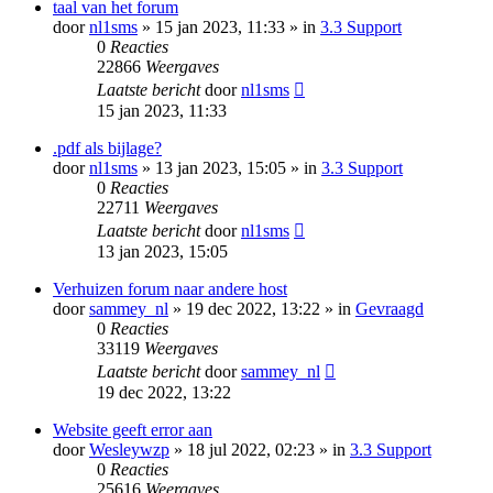
taal van het forum
door
nl1sms
» 15 jan 2023, 11:33 » in
3.3 Support
0
Reacties
22866
Weergaves
Laatste bericht
door
nl1sms
15 jan 2023, 11:33
.pdf als bijlage?
door
nl1sms
» 13 jan 2023, 15:05 » in
3.3 Support
0
Reacties
22711
Weergaves
Laatste bericht
door
nl1sms
13 jan 2023, 15:05
Verhuizen forum naar andere host
door
sammey_nl
» 19 dec 2022, 13:22 » in
Gevraagd
0
Reacties
33119
Weergaves
Laatste bericht
door
sammey_nl
19 dec 2022, 13:22
Website geeft error aan
door
Wesleywzp
» 18 jul 2022, 02:23 » in
3.3 Support
0
Reacties
25616
Weergaves