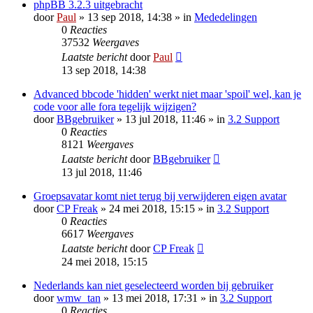
phpBB 3.2.3 uitgebracht
door
Paul
» 13 sep 2018, 14:38 » in
Mededelingen
0
Reacties
37532
Weergaves
Laatste bericht
door
Paul
13 sep 2018, 14:38
Advanced bbcode 'hidden' werkt niet maar 'spoil' wel, kan je
code voor alle fora tegelijk wijzigen?
door
BBgebruiker
» 13 jul 2018, 11:46 » in
3.2 Support
0
Reacties
8121
Weergaves
Laatste bericht
door
BBgebruiker
13 jul 2018, 11:46
Groepsavatar komt niet terug bij verwijderen eigen avatar
door
CP Freak
» 24 mei 2018, 15:15 » in
3.2 Support
0
Reacties
6617
Weergaves
Laatste bericht
door
CP Freak
24 mei 2018, 15:15
Nederlands kan niet geselecteerd worden bij gebruiker
door
wmw_tan
» 13 mei 2018, 17:31 » in
3.2 Support
0
Reacties