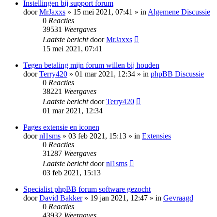
Instellingen bij support forum
door
MrJaxxs
» 15 mei 2021, 07:41 » in
Algemene Discussie
0
Reacties
39531
Weergaves
Laatste bericht
door
MrJaxxs
15 mei 2021, 07:41
Tegen betaling mijn forum willen bij houden
door
Terry420
» 01 mar 2021, 12:34 » in
phpBB Discussie
0
Reacties
38221
Weergaves
Laatste bericht
door
Terry420
01 mar 2021, 12:34
Pages extensie en iconen
door
nl1sms
» 03 feb 2021, 15:13 » in
Extensies
0
Reacties
31287
Weergaves
Laatste bericht
door
nl1sms
03 feb 2021, 15:13
Specialist phpBB forum software gezocht
door
David Bakker
» 19 jan 2021, 12:47 » in
Gevraagd
0
Reacties
43932
Weergaves