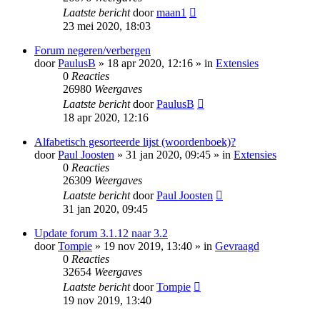
Laatste bericht
door
maan1
23 mei 2020, 18:03
Forum negeren/verbergen
door
PaulusB
» 18 apr 2020, 12:16 » in
Extensies
0
Reacties
26980
Weergaves
Laatste bericht
door
PaulusB
18 apr 2020, 12:16
Alfabetisch gesorteerde lijst (woordenboek)?
door
Paul Joosten
» 31 jan 2020, 09:45 » in
Extensies
0
Reacties
26309
Weergaves
Laatste bericht
door
Paul Joosten
31 jan 2020, 09:45
Update forum 3.1.12 naar 3.2
door
Tompie
» 19 nov 2019, 13:40 » in
Gevraagd
0
Reacties
32654
Weergaves
Laatste bericht
door
Tompie
19 nov 2019, 13:40