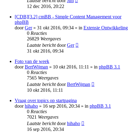
Laatste bericht
door
Jim
12 dec 2016, 20:22
[CDB][3.2] cmBB - Simple Content Management voor
phpBB
door
Ger
» 31 okt 2016, 09:34 » in
Extensie Ontwikkeling
0
Reacties
26829
Weergaves
Laatste bericht
door
Ger
31 okt 2016, 09:34
Foto van de week
door
BertWijman
» 10 okt 2016, 11:11 » in
phpBB 3.1
0
Reacties
7565
Weergaves
Laatste bericht
door
BertWijman
10 okt 2016, 11:11
Vraag over topics op startpagina
door
hihaho
» 16 sep 2016, 20:34 » in
phpBB 3.1
0
Reacties
7021
Weergaves
Laatste bericht
door
hihaho
16 sep 2016, 20:34