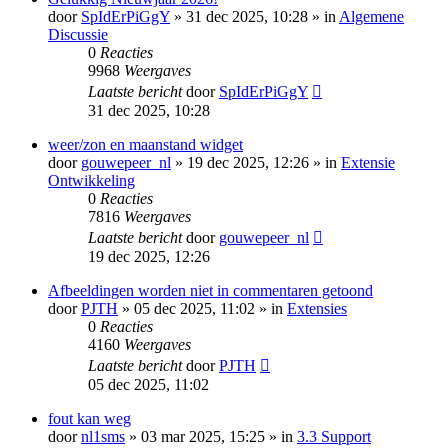
door
SpIdErPiGgY
» 31 dec 2025, 10:28 » in
Algemene
Discussie
0
Reacties
9968
Weergaves
Laatste bericht
door
SpIdErPiGgY
31 dec 2025, 10:28
weer/zon en maanstand widget
door
gouwepeer_nl
» 19 dec 2025, 12:26 » in
Extensie
Ontwikkeling
0
Reacties
7816
Weergaves
Laatste bericht
door
gouwepeer_nl
19 dec 2025, 12:26
Afbeeldingen worden niet in commentaren getoond
door
PJTH
» 05 dec 2025, 11:02 » in
Extensies
0
Reacties
4160
Weergaves
Laatste bericht
door
PJTH
05 dec 2025, 11:02
fout kan weg
door
nl1sms
» 03 mar 2025, 15:25 » in
3.3 Support