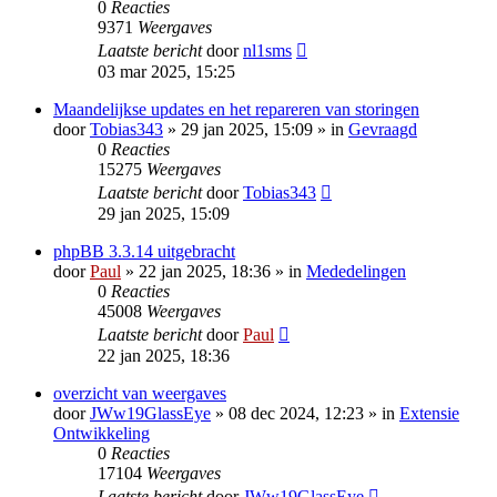
0
Reacties
9371
Weergaves
Laatste bericht
door
nl1sms
03 mar 2025, 15:25
Maandelijkse updates en het repareren van storingen
door
Tobias343
» 29 jan 2025, 15:09 » in
Gevraagd
0
Reacties
15275
Weergaves
Laatste bericht
door
Tobias343
29 jan 2025, 15:09
phpBB 3.3.14 uitgebracht
door
Paul
» 22 jan 2025, 18:36 » in
Mededelingen
0
Reacties
45008
Weergaves
Laatste bericht
door
Paul
22 jan 2025, 18:36
overzicht van weergaves
door
JWw19GlassEye
» 08 dec 2024, 12:23 » in
Extensie
Ontwikkeling
0
Reacties
17104
Weergaves
Laatste bericht
door
JWw19GlassEye