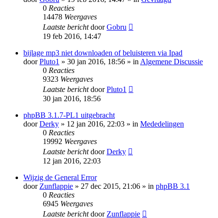
0
Reacties
14478
Weergaves
Laatste bericht
door
Gobru
19 feb 2016, 14:47
bijlage mp3 niet downloaden of beluisteren via Ipad
door
Pluto1
» 30 jan 2016, 18:56 » in
Algemene Discussie
0
Reacties
9323
Weergaves
Laatste bericht
door
Pluto1
30 jan 2016, 18:56
phpBB 3.1.7-PL1 uitgebracht
door
Derky
» 12 jan 2016, 22:03 » in
Mededelingen
0
Reacties
19992
Weergaves
Laatste bericht
door
Derky
12 jan 2016, 22:03
Wijzig de General Error
door
Zunflappie
» 27 dec 2015, 21:06 » in
phpBB 3.1
0
Reacties
6945
Weergaves
Laatste bericht
door
Zunflappie