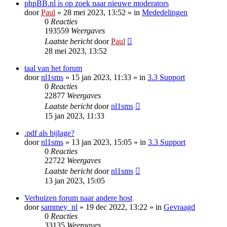
phpBB.nl is op zoek naar nieuwe moderators
door
Paul
» 28 mei 2023, 13:52 » in
Mededelingen
0
Reacties
193559
Weergaves
Laatste bericht
door
Paul
28 mei 2023, 13:52
taal van het forum
door
nl1sms
» 15 jan 2023, 11:33 » in
3.3 Support
0
Reacties
22877
Weergaves
Laatste bericht
door
nl1sms
15 jan 2023, 11:33
.pdf als bijlage?
door
nl1sms
» 13 jan 2023, 15:05 » in
3.3 Support
0
Reacties
22722
Weergaves
Laatste bericht
door
nl1sms
13 jan 2023, 15:05
Verhuizen forum naar andere host
door
sammey_nl
» 19 dec 2022, 13:22 » in
Gevraagd
0
Reacties
33135
Weergaves