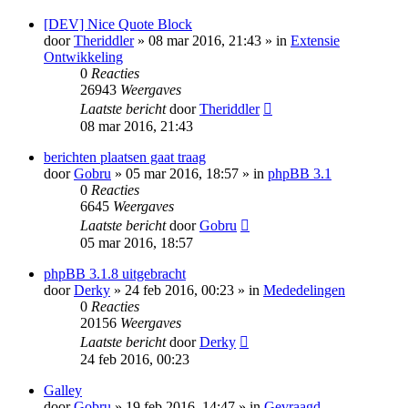
[DEV] Nice Quote Block
door
Theriddler
» 08 mar 2016, 21:43 » in
Extensie
Ontwikkeling
0
Reacties
26943
Weergaves
Laatste bericht
door
Theriddler
08 mar 2016, 21:43
berichten plaatsen gaat traag
door
Gobru
» 05 mar 2016, 18:57 » in
phpBB 3.1
0
Reacties
6645
Weergaves
Laatste bericht
door
Gobru
05 mar 2016, 18:57
phpBB 3.1.8 uitgebracht
door
Derky
» 24 feb 2016, 00:23 » in
Mededelingen
0
Reacties
20156
Weergaves
Laatste bericht
door
Derky
24 feb 2016, 00:23
Galley
door
Gobru
» 19 feb 2016, 14:47 » in
Gevraagd