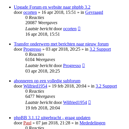
Upgade Forum en website naar phpbb 3.2
door
ocorten
» 16 apr 2018, 15:51 » in
Gevraagd
0
Reacties
20087
Weergaves
Laatste bericht
door
ocorten
16 apr 2018, 15:51
Transfer onderwerp met berichten naar nieuw forum
door
Progresso
» 03 apr 2018, 20:25 » in
3.2 Support
0
Reacties
6104
Weergaves
Laatste bericht
door
Progresso
03 apr 2018, 20:25
abonneren op een volledig subforum
door
Wilfried1954
» 19 feb 2018, 20:04 » in
3.2 Support
0
Reacties
6477
Weergaves
Laatste bericht
door
Wilfried1954
19 feb 2018, 20:04
phpBB 3.1.12 uitgebracht - graag updaten
door
Paul
» 07 jan 2018, 21:28 » in
Mededelingen
0
Reacties