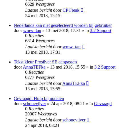
6629
Weergaves
Laatste bericht
door
CP Freak
24 mei 2018, 15:15
Nederlands kan niet geselecteerd worden bij gebruiker
door
wmw_tan
» 13 mei 2018, 17:31 » in
3.2 Support
0
Reacties
6814
Weergaves
Laatste bericht
door
wmw_tan
13 mei 2018, 17:31
Tekst kleur Prosilver SE aanpassen
door
AnnaTEFka
» 13 mei 2018, 15:55 » in
3.2 Support
0
Reacties
6277
Weergaves
Laatste bericht
door
AnnaTEFka
13 mei 2018, 15:55
Gevraagd: Hulp bij updaten
door
schonevijver
» 24 apr 2018, 08:21 » in
Gevraagd
0
Reacties
20907
Weergaves
Laatste bericht
door
schonevijver
24 apr 2018, 08:21