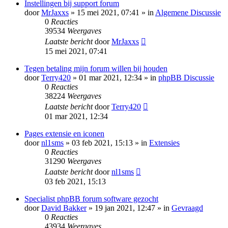
Instellingen bij support forum
door
MrJaxxs
» 15 mei 2021, 07:41 » in
Algemene Discussie
0
Reacties
39534
Weergaves
Laatste bericht
door
MrJaxxs
15 mei 2021, 07:41
Tegen betaling mijn forum willen bij houden
door
Terry420
» 01 mar 2021, 12:34 » in
phpBB Discussie
0
Reacties
38224
Weergaves
Laatste bericht
door
Terry420
01 mar 2021, 12:34
Pages extensie en iconen
door
nl1sms
» 03 feb 2021, 15:13 » in
Extensies
0
Reacties
31290
Weergaves
Laatste bericht
door
nl1sms
03 feb 2021, 15:13
Specialist phpBB forum software gezocht
door
David Bakker
» 19 jan 2021, 12:47 » in
Gevraagd
0
Reacties
43934
Weergaves