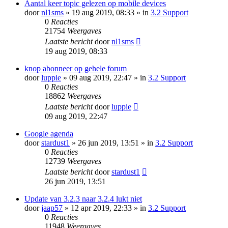
Aantal keer topic gelezen op mobile devices
door
nl1sms
» 19 aug 2019, 08:33 » in
3.2 Support
0
Reacties
21754
Weergaves
Laatste bericht
door
nl1sms
19 aug 2019, 08:33
knop abonneer op gehele forum
door
luppie
» 09 aug 2019, 22:47 » in
3.2 Support
0
Reacties
18862
Weergaves
Laatste bericht
door
luppie
09 aug 2019, 22:47
Google agenda
door
stardust1
» 26 jun 2019, 13:51 » in
3.2 Support
0
Reacties
12739
Weergaves
Laatste bericht
door
stardust1
26 jun 2019, 13:51
Update van 3.2.3 naar 3.2.4 lukt niet
door
jaap57
» 12 apr 2019, 22:33 » in
3.2 Support
0
Reacties
11948
Weergaves