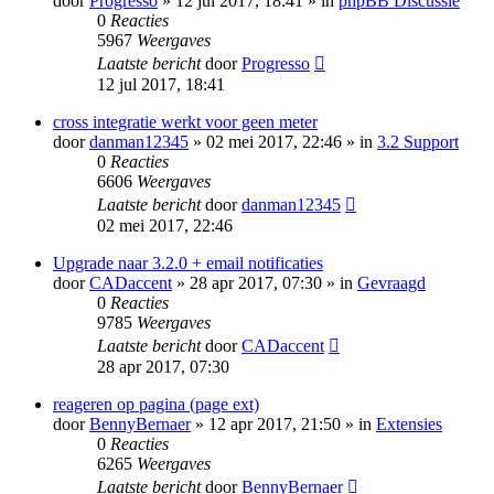
door
Progresso
» 12 jul 2017, 18:41 » in
phpBB Discussie
0
Reacties
5967
Weergaves
Laatste bericht
door
Progresso
12 jul 2017, 18:41
cross integratie werkt voor geen meter
door
danman12345
» 02 mei 2017, 22:46 » in
3.2 Support
0
Reacties
6606
Weergaves
Laatste bericht
door
danman12345
02 mei 2017, 22:46
Upgrade naar 3.2.0 + email notificaties
door
CADaccent
» 28 apr 2017, 07:30 » in
Gevraagd
0
Reacties
9785
Weergaves
Laatste bericht
door
CADaccent
28 apr 2017, 07:30
reageren op pagina (page ext)
door
BennyBernaer
» 12 apr 2017, 21:50 » in
Extensies
0
Reacties
6265
Weergaves
Laatste bericht
door
BennyBernaer