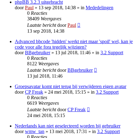
phpBB 3.2.3 uitgebracht
door
Paul
» 13 sep 2018, 14:38 » in
Mededelingen
0
Reacties
38409
Weergaves
Laatste bericht
door
Paul
13 sep 2018, 14:38
Advanced bbcode 'hidden' werkt niet maar 'spoil' wel, kan je
code voor alle fora tegelijk wijzigen?
door
BBgebruiker
» 13 jul 2018, 11:46 » in
3.2 Support
0
Reacties
8122
Weergaves
Laatste bericht
door
BBgebruiker
13 jul 2018, 11:46
Groepsavatar komt niet terug bij verwijderen eigen avatar
door
CP Freak
» 24 mei 2018, 15:15 » in
3.2 Support
0
Reacties
6619
Weergaves
Laatste bericht
door
CP Freak
24 mei 2018, 15:15
Nederlands kan niet geselecteerd worden bij gebruiker
door
wmw_tan
» 13 mei 2018, 17:31 » in
3.2 Support
0
Reacties