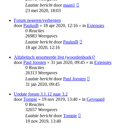
Laatste bericht
door
maan1
23 mei 2020, 18:03
Forum negeren/verbergen
door
PaulusB
» 18 apr 2020, 12:16 » in
Extensies
0
Reacties
26983
Weergaves
Laatste bericht
door
PaulusB
18 apr 2020, 12:16
Alfabetisch gesorteerde lijst (woordenboek)?
door
Paul Joosten
» 31 jan 2020, 09:45 » in
Extensies
0
Reacties
26313
Weergaves
Laatste bericht
door
Paul Joosten
31 jan 2020, 09:45
Update forum 3.1.12 naar 3.2
door
Tompie
» 19 nov 2019, 13:40 » in
Gevraagd
0
Reacties
32657
Weergaves
Laatste bericht
door
Tompie
19 nov 2019, 13:40