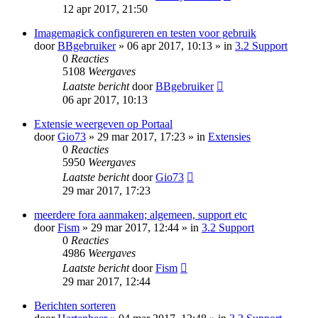
12 apr 2017, 21:50
Imagemagick configureren en testen voor gebruik
door
BBgebruiker
» 06 apr 2017, 10:13 » in
3.2 Support
0
Reacties
5108
Weergaves
Laatste bericht
door
BBgebruiker
06 apr 2017, 10:13
Extensie weergeven op Portaal
door
Gio73
» 29 mar 2017, 17:23 » in
Extensies
0
Reacties
5950
Weergaves
Laatste bericht
door
Gio73
29 mar 2017, 17:23
meerdere fora aanmaken; algemeen, support etc
door
Fism
» 29 mar 2017, 12:44 » in
3.2 Support
0
Reacties
4986
Weergaves
Laatste bericht
door
Fism
29 mar 2017, 12:44
Berichten sorteren