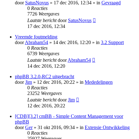
door
SatusNovus
» 17 dec 2016, 12:34 » in
Gevraagd
0
Reacties
7726
Weergaves
Laatste bericht
door
SatusNovus
17 dec 2016, 12:34
Vreemde foutmelding
door
Abraham54
» 14 dec 2016, 12:20 » in
3.2 Support
0
Reacties
6739
Weergaves
Laatste bericht
door
Abraham54
14 dec 2016, 12:20
phpBB 3.2.0-RC2 uitgebracht
door
Jim
» 12 dec 2016, 20:22 » in
Mededelingen
0
Reacties
23252
Weergaves
Laatste bericht
door
Jim
12 dec 2016, 20:22
[CDB][3.2] cmBB - Simple Content Management voor
phpBB
door
Ger
» 31 okt 2016, 09:34 » in
Extensie Ontwikkeling
0
Reacties
25927
Weergaves