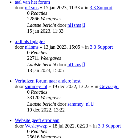
taal van het forum
door
nl1sms
» 15 jan 2023, 11:33 » in
3.3 Support
0
Reacties
22866
Weergaves
Laatste bericht
door
nl1sms
15 jan 2023, 11:33
.pdf als bijlage?
door
nl1sms
» 13 jan 2023, 15:05 » in
3.3 Support
0
Reacties
22711
Weergaves
Laatste bericht
door
nl1sms
13 jan 2023, 15:05
Verhuizen forum naar andere host
door
sammey_nl
» 19 dec 2022, 13:22 » in
Gevraagd
0
Reacties
33120
Weergaves
Laatste bericht
door
sammey_nl
19 dec 2022, 13:22
Website geeft error aan
door
Wesleywzp
» 18 jul 2022, 02:23 » in
3.3 Support
0
Reacties
25616
Weergaves