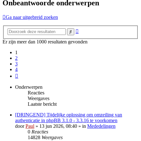
Onbeantwoorde onderwerpen
Ga naar uitgebreid zoeken
Uitgebreid
Zoek
zoeken
Er zijn meer dan 1000 resultaten gevonden
1
2
3
4
Volgende
Onderwerpen
Reacties
Weergaves
Laatste bericht
[DRINGEND] Tijdelijke oplossing om omzeiling van
authenticatie in phpBB 3.1.0 - 3.3.16 te voorkomen
door
Paul
» 13 jun 2026, 08:40 » in
Mededelingen
0
Reacties
14828
Weergaves