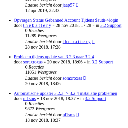
Laatste bericht
door
jaap57
12 apr 2019, 22:33
Opvragen Status Gebanned Account Tijdens $auth->login
door
t h e b a t t e r y
» 28 nov 2018, 17:28 » in
3.2 Support
0
Reacties
11289
Weergaves
Laatste bericht
door
t h e b a t t e r y
28 nov 2018, 17:28
Probleem tijdens update van 3.2.3 naar 3.2.4
door
soraxroxas
» 20 nov 2018, 18:06 » in
3.2 Support
0
Reacties
11051
Weergaves
Laatste bericht
door
soraxroxas
20 nov 2018, 18:06
Automatische updater 3.2.3 -> 3.2.4 installatie problemen
door
nl1sms
» 18 nov 2018, 18:37 » in
3.2 Support
0
Reacties
9872
Weergaves
Laatste bericht
door
nl1sms
18 nov 2018, 18:37