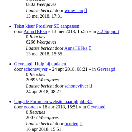
6802
Weergaves
Laatste bericht
door
wmw_tan
13 mei 2018, 17:31
Tekst kleur Prosilver SE aanpassen
door
AnnaTEFka
» 13 mei 2018, 15:55 » in
3.2 Support
0
Reacties
6266
Weergaves
Laatste bericht
door
AnnaTEFka
13 mei 2018, 15:55
Gevraagd: Hulp bij updaten
door
schonevijver
» 24 apr 2018, 08:21 » in
Gevraagd
0
Reacties
20895
Weergaves
Laatste bericht
door
schonevijver
24 apr 2018, 08:21
Upgade Forum en website naar phpbb 3.2
door
ocorten
» 16 apr 2018, 15:51 » in
Gevraagd
0
Reacties
20077
Weergaves
Laatste bericht
door
ocorten
16 apr 2018, 15:51