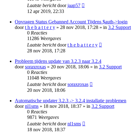
Laatste bericht
door
jaap57
12 apr 2019, 22:33
Opvragen Status Gebanned Account Tijdens $auth->login
door
t h e b a t t e r y
» 28 nov 2018, 17:28 » in
3.2 Support
0
Reacties
11286
Weergaves
Laatste bericht
door
t h e b a t t e r y
28 nov 2018, 17:28
Probleem tijdens update van 3.2.3 naar 3.2.4
door
soraxroxas
» 20 nov 2018, 18:06 » in
3.2 Support
0
Reacties
11048
Weergaves
Laatste bericht
door
soraxroxas
20 nov 2018, 18:06
Automatische updater 3.2.3 -> 3.2.4 installatie problemen
door
nl1sms
» 18 nov 2018, 18:37 » in
3.2 Support
0
Reacties
9871
Weergaves
Laatste bericht
door
nl1sms
18 nov 2018, 18:37