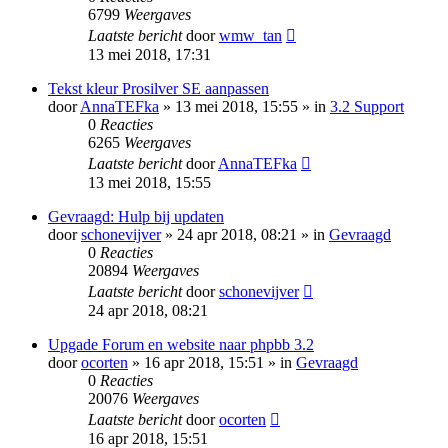
6799
Weergaves
Laatste bericht
door
wmw_tan
13 mei 2018, 17:31
Tekst kleur Prosilver SE aanpassen
door
AnnaTEFka
» 13 mei 2018, 15:55 » in
3.2 Support
0
Reacties
6265
Weergaves
Laatste bericht
door
AnnaTEFka
13 mei 2018, 15:55
Gevraagd: Hulp bij updaten
door
schonevijver
» 24 apr 2018, 08:21 » in
Gevraagd
0
Reacties
20894
Weergaves
Laatste bericht
door
schonevijver
24 apr 2018, 08:21
Upgade Forum en website naar phpbb 3.2
door
ocorten
» 16 apr 2018, 15:51 » in
Gevraagd
0
Reacties
20076
Weergaves
Laatste bericht
door
ocorten
16 apr 2018, 15:51