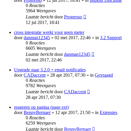
door
Progresso
» 12 jul 2017, 18:41 » in
phpBB Discussie
0
Reacties
5964
Weergaves
Laatste bericht
door
Progresso
12 jul 2017, 18:41
cross integratie werkt voor geen meter
door
danman12345
» 02 mei 2017, 22:46 » in
3.2 Support
0
Reacties
6605
Weergaves
Laatste bericht
door
danman12345
02 mei 2017, 22:46
Upgrade naar 3.2.0 + email notificaties
door
CADaccent
» 28 apr 2017, 07:30 » in
Gevraagd
0
Reacties
9782
Weergaves
Laatste bericht
door
CADaccent
28 apr 2017, 07:30
reageren op pagina (page ext)
door
BennyBernaer
» 12 apr 2017, 21:50 » in
Extensies
0
Reacties
6259
Weergaves
Laatste bericht
door
BennyBernaer