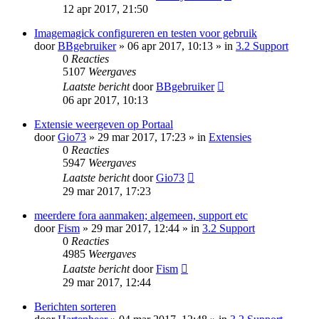
12 apr 2017, 21:50
Imagemagick configureren en testen voor gebruik
door
BBgebruiker
» 06 apr 2017, 10:13 » in
3.2 Support
0
Reacties
5107
Weergaves
Laatste bericht
door
BBgebruiker
06 apr 2017, 10:13
Extensie weergeven op Portaal
door
Gio73
» 29 mar 2017, 17:23 » in
Extensies
0
Reacties
5947
Weergaves
Laatste bericht
door
Gio73
29 mar 2017, 17:23
meerdere fora aanmaken; algemeen, support etc
door
Fism
» 29 mar 2017, 12:44 » in
3.2 Support
0
Reacties
4985
Weergaves
Laatste bericht
door
Fism
29 mar 2017, 12:44
Berichten sorteren