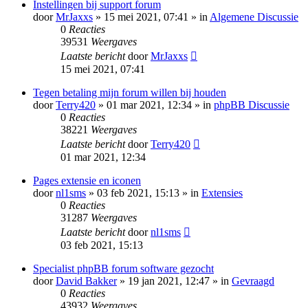
Instellingen bij support forum
door
MrJaxxs
» 15 mei 2021, 07:41 » in
Algemene Discussie
0
Reacties
39531
Weergaves
Laatste bericht
door
MrJaxxs
15 mei 2021, 07:41
Tegen betaling mijn forum willen bij houden
door
Terry420
» 01 mar 2021, 12:34 » in
phpBB Discussie
0
Reacties
38221
Weergaves
Laatste bericht
door
Terry420
01 mar 2021, 12:34
Pages extensie en iconen
door
nl1sms
» 03 feb 2021, 15:13 » in
Extensies
0
Reacties
31287
Weergaves
Laatste bericht
door
nl1sms
03 feb 2021, 15:13
Specialist phpBB forum software gezocht
door
David Bakker
» 19 jan 2021, 12:47 » in
Gevraagd
0
Reacties
43932
Weergaves