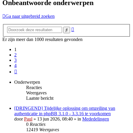
Onbeantwoorde onderwerpen
Ga naar uitgebreid zoeken
Uitgebreid
Zoek
zoeken
Er zijn meer dan 1000 resultaten gevonden
1
2
3
4
Volgende
Onderwerpen
Reacties
Weergaves
Laatste bericht
[DRINGEND] Tijdelijke oplossing om omzeiling van
authenticatie in phpBB 3.1.0 - 3.3.16 te voorkomen
door
Paul
» 13 jun 2026, 08:40 » in
Mededelingen
0
Reacties
12419
Weergaves