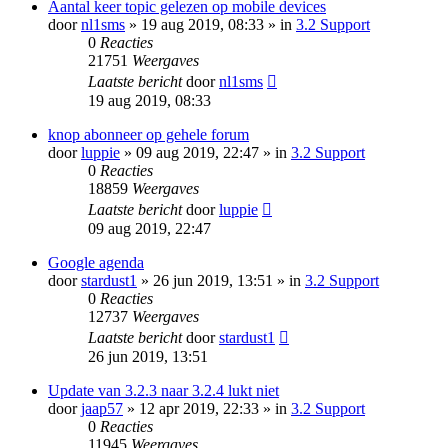
Aantal keer topic gelezen op mobile devices
door
nl1sms
» 19 aug 2019, 08:33 » in
3.2 Support
0
Reacties
21751
Weergaves
Laatste bericht
door
nl1sms
19 aug 2019, 08:33
knop abonneer op gehele forum
door
luppie
» 09 aug 2019, 22:47 » in
3.2 Support
0
Reacties
18859
Weergaves
Laatste bericht
door
luppie
09 aug 2019, 22:47
Google agenda
door
stardust1
» 26 jun 2019, 13:51 » in
3.2 Support
0
Reacties
12737
Weergaves
Laatste bericht
door
stardust1
26 jun 2019, 13:51
Update van 3.2.3 naar 3.2.4 lukt niet
door
jaap57
» 12 apr 2019, 22:33 » in
3.2 Support
0
Reacties
11945
Weergaves