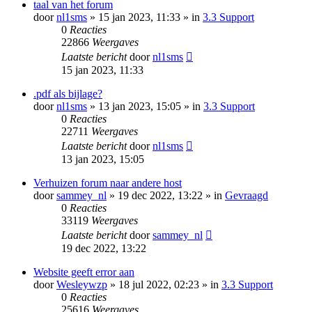
taal van het forum
door
nl1sms
» 15 jan 2023, 11:33 » in
3.3 Support
0
Reacties
22866
Weergaves
Laatste bericht
door
nl1sms
15 jan 2023, 11:33
.pdf als bijlage?
door
nl1sms
» 13 jan 2023, 15:05 » in
3.3 Support
0
Reacties
22711
Weergaves
Laatste bericht
door
nl1sms
13 jan 2023, 15:05
Verhuizen forum naar andere host
door
sammey_nl
» 19 dec 2022, 13:22 » in
Gevraagd
0
Reacties
33119
Weergaves
Laatste bericht
door
sammey_nl
19 dec 2022, 13:22
Website geeft error aan
door
Wesleywzp
» 18 jul 2022, 02:23 » in
3.3 Support
0
Reacties
25616
Weergaves