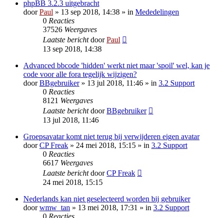
phpBB 3.2.3 uitgebracht
door
Paul
» 13 sep 2018, 14:38 » in
Mededelingen
0
Reacties
37526
Weergaves
Laatste bericht
door
Paul
13 sep 2018, 14:38
Advanced bbcode 'hidden' werkt niet maar 'spoil' wel, kan je
code voor alle fora tegelijk wijzigen?
door
BBgebruiker
» 13 jul 2018, 11:46 » in
3.2 Support
0
Reacties
8121
Weergaves
Laatste bericht
door
BBgebruiker
13 jul 2018, 11:46
Groepsavatar komt niet terug bij verwijderen eigen avatar
door
CP Freak
» 24 mei 2018, 15:15 » in
3.2 Support
0
Reacties
6617
Weergaves
Laatste bericht
door
CP Freak
24 mei 2018, 15:15
Nederlands kan niet geselecteerd worden bij gebruiker
door
wmw_tan
» 13 mei 2018, 17:31 » in
3.2 Support
0
Reacties