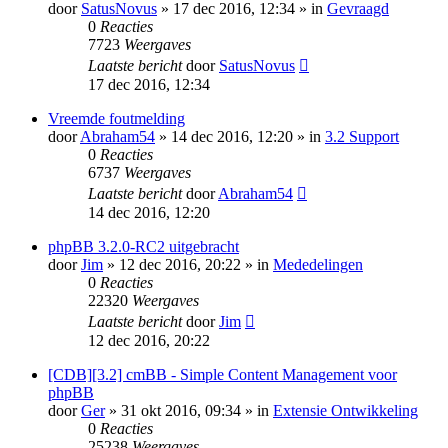
door
SatusNovus
» 17 dec 2016, 12:34 » in
Gevraagd
0
Reacties
7723
Weergaves
Laatste bericht
door
SatusNovus
17 dec 2016, 12:34
Vreemde foutmelding
door
Abraham54
» 14 dec 2016, 12:20 » in
3.2 Support
0
Reacties
6737
Weergaves
Laatste bericht
door
Abraham54
14 dec 2016, 12:20
phpBB 3.2.0-RC2 uitgebracht
door
Jim
» 12 dec 2016, 20:22 » in
Mededelingen
0
Reacties
22320
Weergaves
Laatste bericht
door
Jim
12 dec 2016, 20:22
[CDB][3.2] cmBB - Simple Content Management voor
phpBB
door
Ger
» 31 okt 2016, 09:34 » in
Extensie Ontwikkeling
0
Reacties
25238
Weergaves