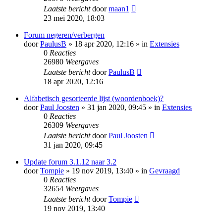
Laatste bericht
door
maan1
23 mei 2020, 18:03
Forum negeren/verbergen
door
PaulusB
» 18 apr 2020, 12:16 » in
Extensies
0
Reacties
26980
Weergaves
Laatste bericht
door
PaulusB
18 apr 2020, 12:16
Alfabetisch gesorteerde lijst (woordenboek)?
door
Paul Joosten
» 31 jan 2020, 09:45 » in
Extensies
0
Reacties
26309
Weergaves
Laatste bericht
door
Paul Joosten
31 jan 2020, 09:45
Update forum 3.1.12 naar 3.2
door
Tompie
» 19 nov 2019, 13:40 » in
Gevraagd
0
Reacties
32654
Weergaves
Laatste bericht
door
Tompie
19 nov 2019, 13:40