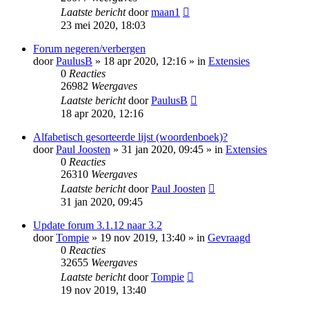
Laatste bericht
door
maan1
23 mei 2020, 18:03
Forum negeren/verbergen
door
PaulusB
» 18 apr 2020, 12:16 » in
Extensies
0
Reacties
26982
Weergaves
Laatste bericht
door
PaulusB
18 apr 2020, 12:16
Alfabetisch gesorteerde lijst (woordenboek)?
door
Paul Joosten
» 31 jan 2020, 09:45 » in
Extensies
0
Reacties
26310
Weergaves
Laatste bericht
door
Paul Joosten
31 jan 2020, 09:45
Update forum 3.1.12 naar 3.2
door
Tompie
» 19 nov 2019, 13:40 » in
Gevraagd
0
Reacties
32655
Weergaves
Laatste bericht
door
Tompie
19 nov 2019, 13:40