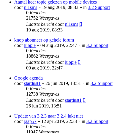
Aantal keer topic gelezen op mobile devices
door
nl1sms
» 19 aug 2019, 08:33 » in
3.2 Support
0
Reacties
21752
Weergaves
Laatste bericht
door
nl1sms
19 aug 2019, 08:33
knop abonneer op gehele forum
door
luppie
» 09 aug 2019, 22:47 » in
3.2 Support
0
Reacties
18862
Weergaves
Laatste bericht
door
luppie
09 aug 2019, 22:47
Google agenda
door
stardust1
» 26 jun 2019, 13:51 » in
3.2 Support
0
Reacties
12738
Weergaves
Laatste bericht
door
stardust1
26 jun 2019, 13:51
Update van 3.2.3 naar 3.2.4 lukt niet
door
jaap57
» 12 apr 2019, 22:33 » in
3.2 Support
0
Reacties
11947
Weergaves