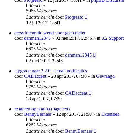
door
Progresso
» 12 jul 2017, 18:41 » in
phpBB Discussie
0
Reacties
5966
Weergaves
Laatste bericht
door
Progresso
12 jul 2017, 18:41
cross integratie werkt voor geen meter
door
danman12345
» 02 mei 2017, 22:46 » in
3.2 Support
0
Reacties
6605
Weergaves
Laatste bericht
door
danman12345
02 mei 2017, 22:46
Upgrade naar 3.2.0 + email notificaties
door
CADaccent
» 28 apr 2017, 07:30 » in
Gevraagd
0
Reacties
9784
Weergaves
Laatste bericht
door
CADaccent
28 apr 2017, 07:30
reageren op pagina (page ext)
door
BennyBernaer
» 12 apr 2017, 21:50 » in
Extensies
0
Reacties
6262
Weergaves
Laatste bericht
door
BennyBernaer