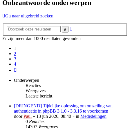
Onbeantwoorde onderwerpen
Ga naar uitgebreid zoeken
Uitgebreid
Zoek
zoeken
Er zijn meer dan 1000 resultaten gevonden
1
2
3
4
Volgende
Onderwerpen
Reacties
Weergaves
Laatste bericht
[DRINGEND] Tijdelijke oplossing om omzeiling van
authenticatie in phpBB 3.1.0 - 3.3.16 te voorkomen
door
Paul
» 13 jun 2026, 08:40 » in
Mededelingen
0
Reacties
14397
Weergaves