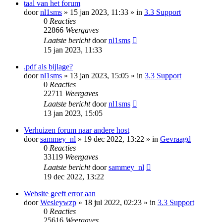
taal van het forum
door
nl1sms
» 15 jan 2023, 11:33 » in
3.3 Support
0
Reacties
22866
Weergaves
Laatste bericht
door
nl1sms
15 jan 2023, 11:33
.pdf als bijlage?
door
nl1sms
» 13 jan 2023, 15:05 » in
3.3 Support
0
Reacties
22711
Weergaves
Laatste bericht
door
nl1sms
13 jan 2023, 15:05
Verhuizen forum naar andere host
door
sammey_nl
» 19 dec 2022, 13:22 » in
Gevraagd
0
Reacties
33119
Weergaves
Laatste bericht
door
sammey_nl
19 dec 2022, 13:22
Website geeft error aan
door
Wesleywzp
» 18 jul 2022, 02:23 » in
3.3 Support
0
Reacties
25616
Weergaves