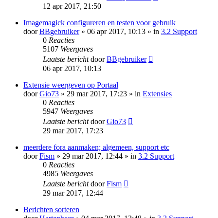
12 apr 2017, 21:50
Imagemagick configureren en testen voor gebruik
door
BBgebruiker
» 06 apr 2017, 10:13 » in
3.2 Support
0
Reacties
5107
Weergaves
Laatste bericht
door
BBgebruiker
06 apr 2017, 10:13
Extensie weergeven op Portaal
door
Gio73
» 29 mar 2017, 17:23 » in
Extensies
0
Reacties
5947
Weergaves
Laatste bericht
door
Gio73
29 mar 2017, 17:23
meerdere fora aanmaken; algemeen, support etc
door
Fism
» 29 mar 2017, 12:44 » in
3.2 Support
0
Reacties
4985
Weergaves
Laatste bericht
door
Fism
29 mar 2017, 12:44
Berichten sorteren