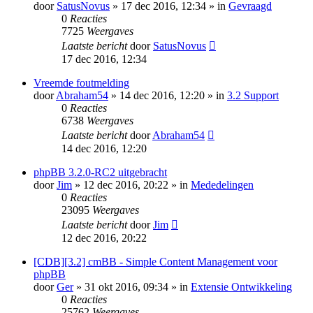
door
SatusNovus
» 17 dec 2016, 12:34 » in
Gevraagd
0
Reacties
7725
Weergaves
Laatste bericht
door
SatusNovus
17 dec 2016, 12:34
Vreemde foutmelding
door
Abraham54
» 14 dec 2016, 12:20 » in
3.2 Support
0
Reacties
6738
Weergaves
Laatste bericht
door
Abraham54
14 dec 2016, 12:20
phpBB 3.2.0-RC2 uitgebracht
door
Jim
» 12 dec 2016, 20:22 » in
Mededelingen
0
Reacties
23095
Weergaves
Laatste bericht
door
Jim
12 dec 2016, 20:22
[CDB][3.2] cmBB - Simple Content Management voor
phpBB
door
Ger
» 31 okt 2016, 09:34 » in
Extensie Ontwikkeling
0
Reacties
25762
Weergaves