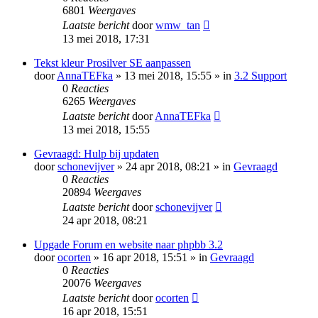
6801
Weergaves
Laatste bericht
door
wmw_tan
13 mei 2018, 17:31
Tekst kleur Prosilver SE aanpassen
door
AnnaTEFka
» 13 mei 2018, 15:55 » in
3.2 Support
0
Reacties
6265
Weergaves
Laatste bericht
door
AnnaTEFka
13 mei 2018, 15:55
Gevraagd: Hulp bij updaten
door
schonevijver
» 24 apr 2018, 08:21 » in
Gevraagd
0
Reacties
20894
Weergaves
Laatste bericht
door
schonevijver
24 apr 2018, 08:21
Upgade Forum en website naar phpbb 3.2
door
ocorten
» 16 apr 2018, 15:51 » in
Gevraagd
0
Reacties
20076
Weergaves
Laatste bericht
door
ocorten
16 apr 2018, 15:51