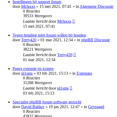
Instellingen bij support forum
door
MrJaxxs
» 15 mei 2021, 07:41 » in
Algemene Discussie
0
Reacties
39533
Weergaves
Laatste bericht
door
MrJaxxs
15 mei 2021, 07:41
Tegen betaling mijn forum willen bij houden
door
Terry420
» 01 mar 2021, 12:34 » in
phpBB Discussie
0
Reacties
38221
Weergaves
Laatste bericht
door
Terry420
01 mar 2021, 12:34
Pages extensie en iconen
door
nl1sms
» 03 feb 2021, 15:13 » in
Extensies
0
Reacties
31288
Weergaves
Laatste bericht
door
nl1sms
03 feb 2021, 15:13
Specialist phpBB forum software gezocht
door
David Bakker
» 19 jan 2021, 12:47 » in
Gevraagd
0
Reacties
43932
Weergaves