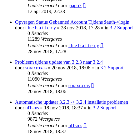
Laatste bericht
door
jaap57
12 apr 2019, 22:33
Opvragen Status Gebanned Account Tijdens $auth->login
door
t h e b a t t e r y
» 28 nov 2018, 17:28 » in
3.2 Support
0
Reacties
11289
Weergaves
Laatste bericht
door
t h e b a t t e r y
28 nov 2018, 17:28
Probleem tijdens update van 3.2.3 naar 3.2.4
door
soraxroxas
» 20 nov 2018, 18:06 » in
3.2 Support
0
Reacties
11050
Weergaves
Laatste bericht
door
soraxroxas
20 nov 2018, 18:06
Automatische updater 3.2.3 -> 3.2.4 installatie problemen
door
nl1sms
» 18 nov 2018, 18:37 » in
3.2 Support
0
Reacties
9872
Weergaves
Laatste bericht
door
nl1sms
18 nov 2018, 18:37