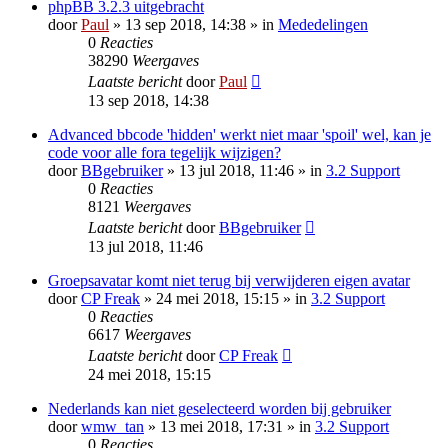
phpBB 3.2.3 uitgebracht
door
Paul
» 13 sep 2018, 14:38 » in
Mededelingen
0
Reacties
38290
Weergaves
Laatste bericht
door
Paul
13 sep 2018, 14:38
Advanced bbcode 'hidden' werkt niet maar 'spoil' wel, kan je
code voor alle fora tegelijk wijzigen?
door
BBgebruiker
» 13 jul 2018, 11:46 » in
3.2 Support
0
Reacties
8121
Weergaves
Laatste bericht
door
BBgebruiker
13 jul 2018, 11:46
Groepsavatar komt niet terug bij verwijderen eigen avatar
door
CP Freak
» 24 mei 2018, 15:15 » in
3.2 Support
0
Reacties
6617
Weergaves
Laatste bericht
door
CP Freak
24 mei 2018, 15:15
Nederlands kan niet geselecteerd worden bij gebruiker
door
wmw_tan
» 13 mei 2018, 17:31 » in
3.2 Support
0
Reacties