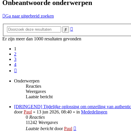
Onbeantwoorde onderwerpen
Ga naar uitgebreid zoeken
Uitgebreid
Zoek
zoeken
Er zijn meer dan 1000 resultaten gevonden
1
2
3
4
Volgende
Onderwerpen
Reacties
Weergaves
Laatste bericht
[DRINGEND] Tijdelijke oplossing om omzeiling van authentica
door
Paul
» 13 jun 2026, 08:40 » in
Mededelingen
0
Reacties
11242
Weergaves
Laatste bericht
door
Paul