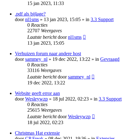
15 jan 2023, 11:33
.pdf als bijlage?
door
nl1sms
» 13 jan 2023, 15:05 » in
3.3 Support
0
Reacties
22707
Weergaves
Laatste bericht
door
nl1sms
13 jan 2023, 15:05
Verhuizen forum naar andere host
door
sammey_nl
» 19 dec 2022, 13:22 » in
Gevraagd
0
Reacties
33116
Weergaves
Laatste bericht
door
sammey_nl
19 dec 2022, 13:22
Website geeft error aan
door
Wesleywzp
» 18 jul 2022, 02:23 » in
3.3 Support
0
Reacties
25615
Weergaves
Laatste bericht
door
Wesleywzp
18 jul 2022, 02:23
Christmas Hat extensie
door
CP Freak
» 08 dec 2021, 19:36 » in
Extensies