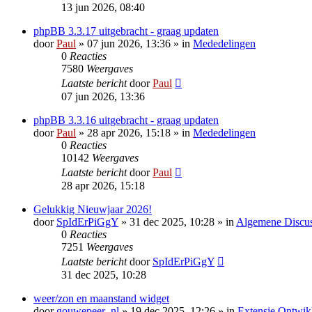
13 jun 2026, 08:40
phpBB 3.3.17 uitgebracht - graag updaten
door
Paul
» 07 jun 2026, 13:36 » in
Mededelingen
0
Reacties
7580
Weergaves
Laatste bericht
door
Paul
07 jun 2026, 13:36
phpBB 3.3.16 uitgebracht - graag updaten
door
Paul
» 28 apr 2026, 15:18 » in
Mededelingen
0
Reacties
10142
Weergaves
Laatste bericht
door
Paul
28 apr 2026, 15:18
Gelukkig Nieuwjaar 2026!
door
SpIdErPiGgY
» 31 dec 2025, 10:28 » in
Algemene Discus
0
Reacties
7251
Weergaves
Laatste bericht
door
SpIdErPiGgY
31 dec 2025, 10:28
weer/zon en maanstand widget
door
gouwepeer_nl
» 19 dec 2025, 12:26 » in
Extensie Ontwik