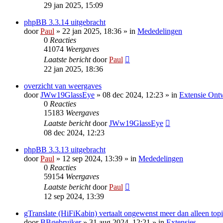
29 jan 2025, 15:09
phpBB 3.3.14 uitgebracht
door
Paul
» 22 jan 2025, 18:36 » in
Mededelingen
0
Reacties
41074
Weergaves
Laatste bericht
door
Paul
22 jan 2025, 18:36
overzicht van weergaves
door
JWw19GlassEye
» 08 dec 2024, 12:23 » in
Extensie Ont
0
Reacties
15183
Weergaves
Laatste bericht
door
JWw19GlassEye
08 dec 2024, 12:23
phpBB 3.3.13 uitgebracht
door
Paul
» 12 sep 2024, 13:39 » in
Mededelingen
0
Reacties
59154
Weergaves
Laatste bericht
door
Paul
12 sep 2024, 13:39
gTranslate (HiFiKabin) vertaalt ongewenst meer dan alleen topi
door
BBgebruiker
» 31 aug 2024, 12:21 » in
Extensies