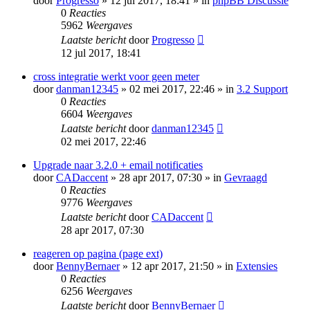
door
Progresso
» 12 jul 2017, 18:41 » in
phpBB Discussie
0
Reacties
5962
Weergaves
Laatste bericht
door
Progresso
12 jul 2017, 18:41
cross integratie werkt voor geen meter
door
danman12345
» 02 mei 2017, 22:46 » in
3.2 Support
0
Reacties
6604
Weergaves
Laatste bericht
door
danman12345
02 mei 2017, 22:46
Upgrade naar 3.2.0 + email notificaties
door
CADaccent
» 28 apr 2017, 07:30 » in
Gevraagd
0
Reacties
9776
Weergaves
Laatste bericht
door
CADaccent
28 apr 2017, 07:30
reageren op pagina (page ext)
door
BennyBernaer
» 12 apr 2017, 21:50 » in
Extensies
0
Reacties
6256
Weergaves
Laatste bericht
door
BennyBernaer