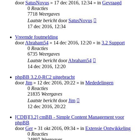
door
SatusNovus
» 17 dec 2016, 12:34 » in
Gevraagd
0
Reacties
7718
Weergaves
Laatste bericht
door
SatusNovus
17 dec 2016, 12:34
Vreemde foutmelding
door
Abraham54
» 14 dec 2016, 12:20 » in
3.2 Support
0
Reacties
6735
Weergaves
Laatste bericht
door
Abraham54
14 dec 2016, 12:20
phpBB 3.2.0-RC2 uitgebracht
door
Jim
» 12 dec 2016, 20:22 » in
Mededelingen
0
Reacties
21835
Weergaves
Laatste bericht
door
Jim
12 dec 2016, 20:22
[CDB][3.2] cmBB - Simple Content Management voor
phpBB
door
Ger
» 31 okt 2016, 09:34 » in
Extensie Ontwikkeling
0
Reacties
24897
Weergaves