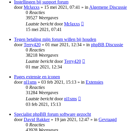
Instellingen bij support forum
door
MrJaxxs
» 15 mei 2021, 07:41 » in
Algemene Discussie
0
Reacties
39527
Weergaves
Laatste bericht
door
MrJaxxs
15 mei 2021, 07:41
Tegen betaling mijn forum willen bij houden
door
Terry420
» 01 mar 2021, 12:34 » in
phpBB Discussie
0
Reacties
38218
Weergaves
Laatste bericht
door
Terry420
01 mar 2021, 12:34
Pages extensie en iconen
door
nl1sms
» 03 feb 2021, 15:13 » in
Extensies
0
Reacties
31284
Weergaves
Laatste bericht
door
nl1sms
03 feb 2021, 15:13
Specialist phpBB forum software gezocht
door
David Bakker
» 19 jan 2021, 12:47 » in
Gevraagd
0
Reacties
43928
Weergaves