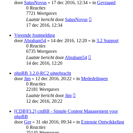
door
SatusNovus
» 17 dec 2016, 12:34 » in
Gevraagd
0
Reacties
7721
Weergaves
Laatste bericht
door
SatusNovus
17 dec 2016, 12:34
Vreemde foutmelding
door
Abraham54
» 14 dec 2016, 12:20 » in
3.2 Support
0
Reacties
6735
Weergaves
Laatste bericht
door
Abraham54
14 dec 2016, 12:20
phpBB 3.2.0-RC2 uitgebracht
door
Jim
» 12 dec 2016, 20:22 » in
Mededelingen
0
Reacties
22181
Weergaves
Laatste bericht
door
Jim
12 dec 2016, 20:22
[CDB][3.2] cmBB - Simple Content Management voor
phpBB
door
Ger
» 31 okt 2016, 09:34 » in
Extensie Ontwikkeling
0
Reacties
25145
Weergaves