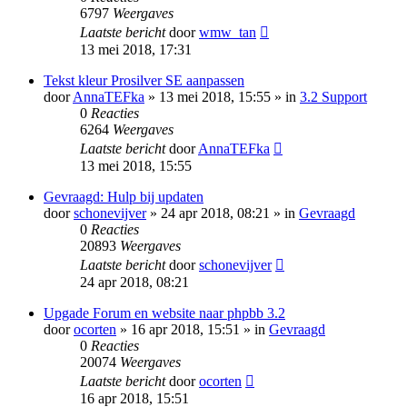
6797
Weergaves
Laatste bericht
door
wmw_tan
13 mei 2018, 17:31
Tekst kleur Prosilver SE aanpassen
door
AnnaTEFka
» 13 mei 2018, 15:55 » in
3.2 Support
0
Reacties
6264
Weergaves
Laatste bericht
door
AnnaTEFka
13 mei 2018, 15:55
Gevraagd: Hulp bij updaten
door
schonevijver
» 24 apr 2018, 08:21 » in
Gevraagd
0
Reacties
20893
Weergaves
Laatste bericht
door
schonevijver
24 apr 2018, 08:21
Upgade Forum en website naar phpbb 3.2
door
ocorten
» 16 apr 2018, 15:51 » in
Gevraagd
0
Reacties
20074
Weergaves
Laatste bericht
door
ocorten
16 apr 2018, 15:51