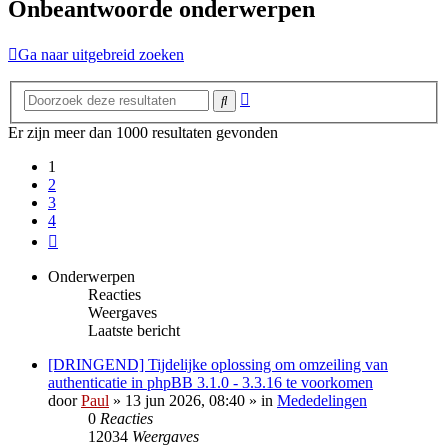
Onbeantwoorde onderwerpen
Ga naar uitgebreid zoeken
Uitgebreid
Zoek
zoeken
Er zijn meer dan 1000 resultaten gevonden
1
2
3
4
Volgende
Onderwerpen
Reacties
Weergaves
Laatste bericht
[DRINGEND] Tijdelijke oplossing om omzeiling van
authenticatie in phpBB 3.1.0 - 3.3.16 te voorkomen
door
Paul
» 13 jun 2026, 08:40 » in
Mededelingen
0
Reacties
12034
Weergaves