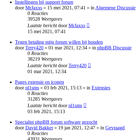
Instellingen bij support forum
door
MrJaxxs
» 15 mei 2021, 07:41 » in
Algemene Discussie
0
Reacties
39528
Weergaves
Laatste bericht
door
MrJaxxs
15 mei 2021, 07:41
Tegen betaling mijn forum willen bij houden
door
Terry420
» 01 mar 2021, 12:34 » in
phpBB Discussie
0
Reacties
38219
Weergaves
Laatste bericht
door
Terry420
01 mar 2021, 12:34
Pages extensie en iconen
door
nl1sms
» 03 feb 2021, 15:13 » in
Extensies
0
Reacties
31285
Weergaves
Laatste bericht
door
nl1sms
03 feb 2021, 15:13
Specialist phpBB forum software gezocht
door
David Bakker
» 19 jan 2021, 12:47 » in
Gevraagd
0
Reacties
43931
Weergaves