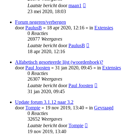
Laatste bericht
door
maan1
23 mei 2020, 18:03
Forum negeren/verbergen
door
PaulusB
» 18 apr 2020, 12:16 » in
Extensies
0
Reacties
26977
Weergaves
Laatste bericht
door
PaulusB
18 apr 2020, 12:16
Alfabetisch gesorteerde lijst (woordenboek)?
door
Paul Joosten
» 31 jan 2020, 09:45 » in
Extensies
0
Reacties
26307
Weergaves
Laatste bericht
door
Paul Joosten
31 jan 2020, 09:45
Update forum 3.1.12 naar 3.2
door
Tompie
» 19 nov 2019, 13:40 » in
Gevraagd
0
Reacties
32652
Weergaves
Laatste bericht
door
Tompie
19 nov 2019, 13:40