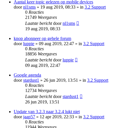
Aantal keer topic gelezen op mobile devices
door
nl1sms
» 19 aug 2019, 08:33 » in
3.2 Support
0
Reacties
21749
Weergaves
Laatste bericht
door
nl1sms
19 aug 2019, 08:33
knop abonneer op gehele forum
door
luppie
» 09 aug 2019, 22:47 » in
3.2 Support
0
Reacties
18856
Weergaves
Laatste bericht
door
luppie
09 aug 2019, 22:47
Google agenda
door
stardust1
» 26 jun 2019, 13:51 » in
3.2 Support
0
Reacties
12734
Weergaves
Laatste bericht
door
stardust1
26 jun 2019, 13:51
Update van 3.2.3 naar 3.2.4 lukt niet
door
jaap57
» 12 apr 2019, 22:33 » in
3.2 Support
0
Reacties
11944
Weergaves