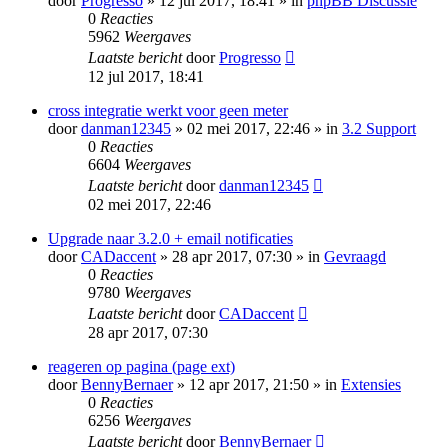
door
Progresso
» 12 jul 2017, 18:41 » in
phpBB Discussie
0
Reacties
5962
Weergaves
Laatste bericht
door
Progresso
12 jul 2017, 18:41
cross integratie werkt voor geen meter
door
danman12345
» 02 mei 2017, 22:46 » in
3.2 Support
0
Reacties
6604
Weergaves
Laatste bericht
door
danman12345
02 mei 2017, 22:46
Upgrade naar 3.2.0 + email notificaties
door
CADaccent
» 28 apr 2017, 07:30 » in
Gevraagd
0
Reacties
9780
Weergaves
Laatste bericht
door
CADaccent
28 apr 2017, 07:30
reageren op pagina (page ext)
door
BennyBernaer
» 12 apr 2017, 21:50 » in
Extensies
0
Reacties
6256
Weergaves
Laatste bericht
door
BennyBernaer