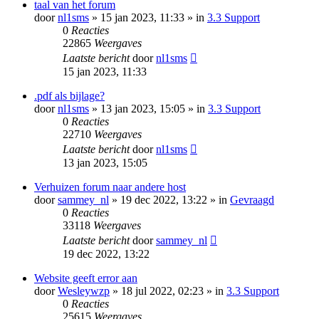
taal van het forum
door
nl1sms
» 15 jan 2023, 11:33 » in
3.3 Support
0
Reacties
22865
Weergaves
Laatste bericht
door
nl1sms
15 jan 2023, 11:33
.pdf als bijlage?
door
nl1sms
» 13 jan 2023, 15:05 » in
3.3 Support
0
Reacties
22710
Weergaves
Laatste bericht
door
nl1sms
13 jan 2023, 15:05
Verhuizen forum naar andere host
door
sammey_nl
» 19 dec 2022, 13:22 » in
Gevraagd
0
Reacties
33118
Weergaves
Laatste bericht
door
sammey_nl
19 dec 2022, 13:22
Website geeft error aan
door
Wesleywzp
» 18 jul 2022, 02:23 » in
3.3 Support
0
Reacties
25615
Weergaves