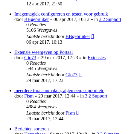
12 apr 2017, 21:50
Imagemagick configureren en testen voor gebruik
door
BBgebruiker
» 06 apr 2017, 10:13 » in
3.2 Support
0
Reacties
5106
Weergaves
Laatste bericht
door
BBgebruiker
06 apr 2017, 10:13
Extensie weergeven op Portaal
door
Gio73
» 29 mar 2017, 17:23 » in
Extensies
0
Reacties
5945
Weergaves
Laatste bericht
door
Gio73
29 mar 2017, 17:23
meerdere fora aanmaken; algemeen, support etc
door
Fism
» 29 mar 2017, 12:44 » in
3.2 Support
0
Reacties
4984
Weergaves
Laatste bericht
door
Fism
29 mar 2017, 12:44
Berichten sorteren