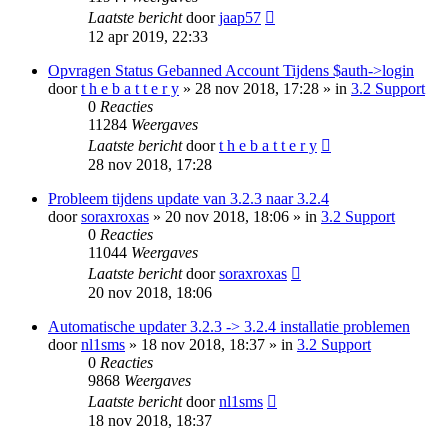
Laatste bericht
door
jaap57
12 apr 2019, 22:33
Opvragen Status Gebanned Account Tijdens $auth->login
door
t h e b a t t e r y
» 28 nov 2018, 17:28 » in
3.2 Support
0
Reacties
11284
Weergaves
Laatste bericht
door
t h e b a t t e r y
28 nov 2018, 17:28
Probleem tijdens update van 3.2.3 naar 3.2.4
door
soraxroxas
» 20 nov 2018, 18:06 » in
3.2 Support
0
Reacties
11044
Weergaves
Laatste bericht
door
soraxroxas
20 nov 2018, 18:06
Automatische updater 3.2.3 -> 3.2.4 installatie problemen
door
nl1sms
» 18 nov 2018, 18:37 » in
3.2 Support
0
Reacties
9868
Weergaves
Laatste bericht
door
nl1sms
18 nov 2018, 18:37