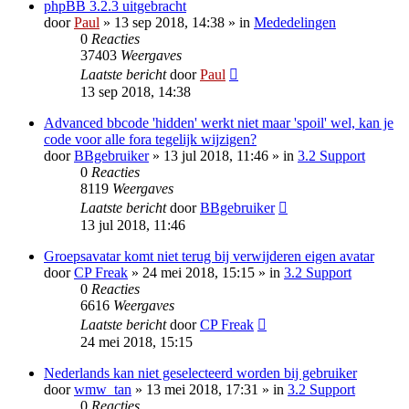
phpBB 3.2.3 uitgebracht
door
Paul
» 13 sep 2018, 14:38 » in
Mededelingen
0
Reacties
37403
Weergaves
Laatste bericht
door
Paul
13 sep 2018, 14:38
Advanced bbcode 'hidden' werkt niet maar 'spoil' wel, kan je
code voor alle fora tegelijk wijzigen?
door
BBgebruiker
» 13 jul 2018, 11:46 » in
3.2 Support
0
Reacties
8119
Weergaves
Laatste bericht
door
BBgebruiker
13 jul 2018, 11:46
Groepsavatar komt niet terug bij verwijderen eigen avatar
door
CP Freak
» 24 mei 2018, 15:15 » in
3.2 Support
0
Reacties
6616
Weergaves
Laatste bericht
door
CP Freak
24 mei 2018, 15:15
Nederlands kan niet geselecteerd worden bij gebruiker
door
wmw_tan
» 13 mei 2018, 17:31 » in
3.2 Support
0
Reacties