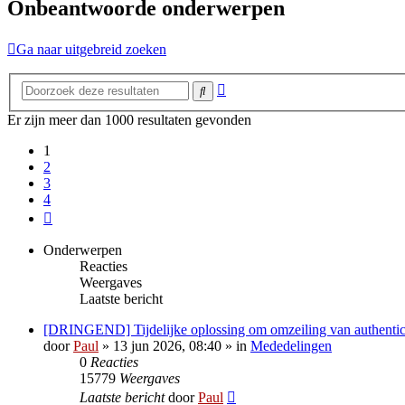
Onbeantwoorde onderwerpen
Ga naar uitgebreid zoeken
Uitgebreid
Zoek
zoeken
Er zijn meer dan 1000 resultaten gevonden
1
2
3
4
Volgende
Onderwerpen
Reacties
Weergaves
Laatste bericht
[DRINGEND] Tijdelijke oplossing om omzeiling van authentica
door
Paul
» 13 jun 2026, 08:40 » in
Mededelingen
0
Reacties
15779
Weergaves
Laatste bericht
door
Paul