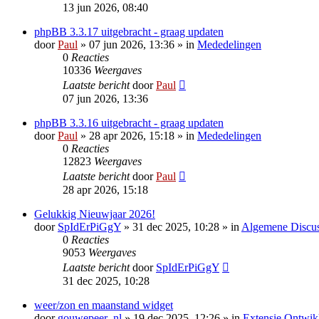
13 jun 2026, 08:40
phpBB 3.3.17 uitgebracht - graag updaten
door
Paul
» 07 jun 2026, 13:36 » in
Mededelingen
0
Reacties
10336
Weergaves
Laatste bericht
door
Paul
07 jun 2026, 13:36
phpBB 3.3.16 uitgebracht - graag updaten
door
Paul
» 28 apr 2026, 15:18 » in
Mededelingen
0
Reacties
12823
Weergaves
Laatste bericht
door
Paul
28 apr 2026, 15:18
Gelukkig Nieuwjaar 2026!
door
SpIdErPiGgY
» 31 dec 2025, 10:28 » in
Algemene Discus
0
Reacties
9053
Weergaves
Laatste bericht
door
SpIdErPiGgY
31 dec 2025, 10:28
weer/zon en maanstand widget
door
gouwepeer_nl
» 19 dec 2025, 12:26 » in
Extensie Ontwik