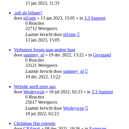
15 jan 2023, 11:33
.pdf als bijlage?
door
nl1sms
» 13 jan 2023, 15:05 » in
3.3 Support
0
Reacties
22712
Weergaves
Laatste bericht
door
nl1sms
13 jan 2023, 15:05
Verhuizen forum naar andere host
door
sammey_nl
» 19 dec 2022, 13:22 » in
Gevraagd
0
Reacties
33121
Weergaves
Laatste bericht
door
sammey_nl
19 dec 2022, 13:22
Website geeft error aan
door
Wesleywzp
» 18 jul 2022, 02:23 » in
3.3 Support
0
Reacties
25617
Weergaves
Laatste bericht
door
Wesleywzp
18 jul 2022, 02:23
Christmas Hat extensie
door
CP Freak
» 08 dec 2021, 19:36 » in
Extensies