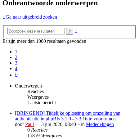
Onbeantwoorde onderwerpen
Ga naar uitgebreid zoeken
Uitgebreid
Zoek
zoeken
Er zijn meer dan 1000 resultaten gevonden
1
2
3
4
Volgende
Onderwerpen
Reacties
Weergaves
Laatste bericht
[DRINGEND] Tijdelijke oplossing om omzeiling van
authenticatie in phpBB 3.1.0 - 3.3.16 te voorkomen
door
Paul
» 13 jun 2026, 08:40 » in
Mededelingen
0
Reacties
15859
Weergaves