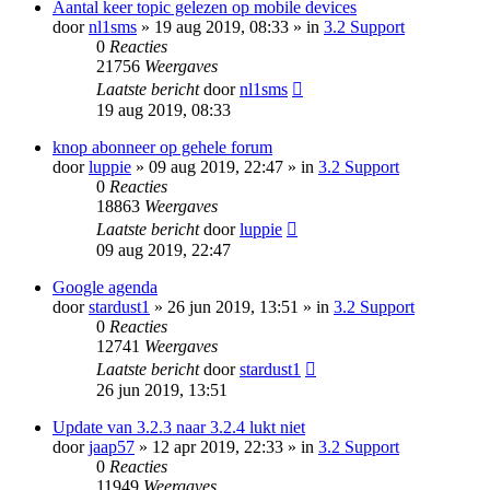
Aantal keer topic gelezen op mobile devices
door
nl1sms
» 19 aug 2019, 08:33 » in
3.2 Support
0
Reacties
21756
Weergaves
Laatste bericht
door
nl1sms
19 aug 2019, 08:33
knop abonneer op gehele forum
door
luppie
» 09 aug 2019, 22:47 » in
3.2 Support
0
Reacties
18863
Weergaves
Laatste bericht
door
luppie
09 aug 2019, 22:47
Google agenda
door
stardust1
» 26 jun 2019, 13:51 » in
3.2 Support
0
Reacties
12741
Weergaves
Laatste bericht
door
stardust1
26 jun 2019, 13:51
Update van 3.2.3 naar 3.2.4 lukt niet
door
jaap57
» 12 apr 2019, 22:33 » in
3.2 Support
0
Reacties
11949
Weergaves