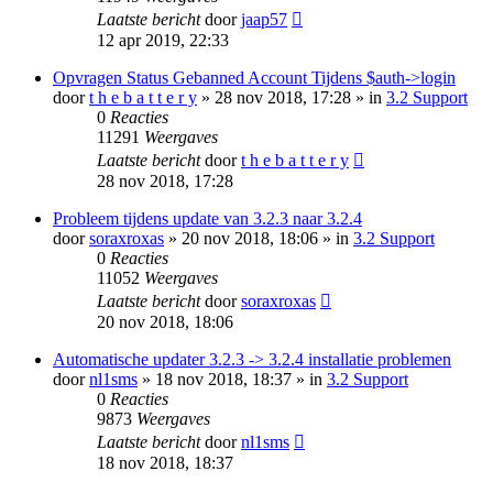
Laatste bericht
door
jaap57
12 apr 2019, 22:33
Opvragen Status Gebanned Account Tijdens $auth->login
door
t h e b a t t e r y
» 28 nov 2018, 17:28 » in
3.2 Support
0
Reacties
11291
Weergaves
Laatste bericht
door
t h e b a t t e r y
28 nov 2018, 17:28
Probleem tijdens update van 3.2.3 naar 3.2.4
door
soraxroxas
» 20 nov 2018, 18:06 » in
3.2 Support
0
Reacties
11052
Weergaves
Laatste bericht
door
soraxroxas
20 nov 2018, 18:06
Automatische updater 3.2.3 -> 3.2.4 installatie problemen
door
nl1sms
» 18 nov 2018, 18:37 » in
3.2 Support
0
Reacties
9873
Weergaves
Laatste bericht
door
nl1sms
18 nov 2018, 18:37