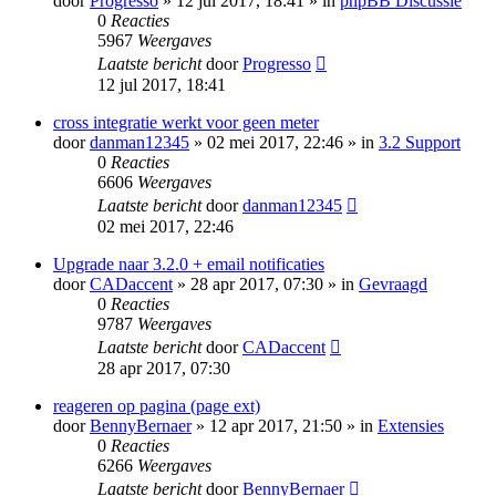
door
Progresso
» 12 jul 2017, 18:41 » in
phpBB Discussie
0
Reacties
5967
Weergaves
Laatste bericht
door
Progresso
12 jul 2017, 18:41
cross integratie werkt voor geen meter
door
danman12345
» 02 mei 2017, 22:46 » in
3.2 Support
0
Reacties
6606
Weergaves
Laatste bericht
door
danman12345
02 mei 2017, 22:46
Upgrade naar 3.2.0 + email notificaties
door
CADaccent
» 28 apr 2017, 07:30 » in
Gevraagd
0
Reacties
9787
Weergaves
Laatste bericht
door
CADaccent
28 apr 2017, 07:30
reageren op pagina (page ext)
door
BennyBernaer
» 12 apr 2017, 21:50 » in
Extensies
0
Reacties
6266
Weergaves
Laatste bericht
door
BennyBernaer