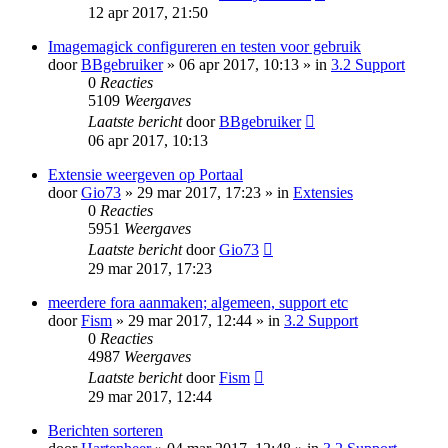
12 apr 2017, 21:50
Imagemagick configureren en testen voor gebruik
door
BBgebruiker
» 06 apr 2017, 10:13 » in
3.2 Support
0
Reacties
5109
Weergaves
Laatste bericht
door
BBgebruiker
06 apr 2017, 10:13
Extensie weergeven op Portaal
door
Gio73
» 29 mar 2017, 17:23 » in
Extensies
0
Reacties
5951
Weergaves
Laatste bericht
door
Gio73
29 mar 2017, 17:23
meerdere fora aanmaken; algemeen, support etc
door
Fism
» 29 mar 2017, 12:44 » in
3.2 Support
0
Reacties
4987
Weergaves
Laatste bericht
door
Fism
29 mar 2017, 12:44
Berichten sorteren