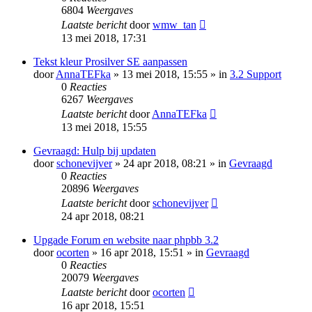
6804
Weergaves
Laatste bericht
door
wmw_tan
13 mei 2018, 17:31
Tekst kleur Prosilver SE aanpassen
door
AnnaTEFka
» 13 mei 2018, 15:55 » in
3.2 Support
0
Reacties
6267
Weergaves
Laatste bericht
door
AnnaTEFka
13 mei 2018, 15:55
Gevraagd: Hulp bij updaten
door
schonevijver
» 24 apr 2018, 08:21 » in
Gevraagd
0
Reacties
20896
Weergaves
Laatste bericht
door
schonevijver
24 apr 2018, 08:21
Upgade Forum en website naar phpbb 3.2
door
ocorten
» 16 apr 2018, 15:51 » in
Gevraagd
0
Reacties
20079
Weergaves
Laatste bericht
door
ocorten
16 apr 2018, 15:51