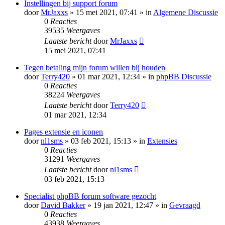
Instellingen bij support forum
door
MrJaxxs
» 15 mei 2021, 07:41 » in
Algemene Discussie
0
Reacties
39535
Weergaves
Laatste bericht
door
MrJaxxs
15 mei 2021, 07:41
Tegen betaling mijn forum willen bij houden
door
Terry420
» 01 mar 2021, 12:34 » in
phpBB Discussie
0
Reacties
38224
Weergaves
Laatste bericht
door
Terry420
01 mar 2021, 12:34
Pages extensie en iconen
door
nl1sms
» 03 feb 2021, 15:13 » in
Extensies
0
Reacties
31291
Weergaves
Laatste bericht
door
nl1sms
03 feb 2021, 15:13
Specialist phpBB forum software gezocht
door
David Bakker
» 19 jan 2021, 12:47 » in
Gevraagd
0
Reacties
43938
Weergaves