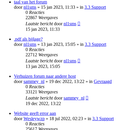
taal van het forum
door
nl1sms
» 15 jan 2023, 11:33 » in
3.3 Support
0
Reacties
22867
Weergaves
Laatste bericht
door
nl1sms
15 jan 2023, 11:33
.pdf als bijlage?
door
nl1sms
» 13 jan 2023, 15:05 » in
3.3 Support
0
Reacties
22712
Weergaves
Laatste bericht
door
nl1sms
13 jan 2023, 15:05
Verhuizen forum naar andere host
door
sammey_nl
» 19 dec 2022, 13:22 » in
Gevraagd
0
Reacties
33121
Weergaves
Laatste bericht
door
sammey_nl
19 dec 2022, 13:22
Website geeft error aan
door
Wesleywzp
» 18 jul 2022, 02:23 » in
3.3 Support
0
Reacties
25617
Weergaves