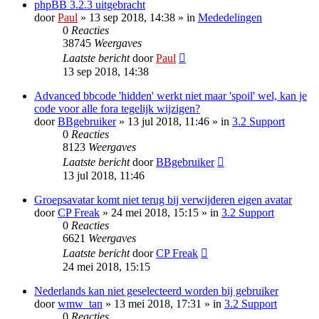
phpBB 3.2.3 uitgebracht
door
Paul
» 13 sep 2018, 14:38 » in
Mededelingen
0
Reacties
38745
Weergaves
Laatste bericht
door
Paul
13 sep 2018, 14:38
Advanced bbcode 'hidden' werkt niet maar 'spoil' wel, kan je
code voor alle fora tegelijk wijzigen?
door
BBgebruiker
» 13 jul 2018, 11:46 » in
3.2 Support
0
Reacties
8123
Weergaves
Laatste bericht
door
BBgebruiker
13 jul 2018, 11:46
Groepsavatar komt niet terug bij verwijderen eigen avatar
door
CP Freak
» 24 mei 2018, 15:15 » in
3.2 Support
0
Reacties
6621
Weergaves
Laatste bericht
door
CP Freak
24 mei 2018, 15:15
Nederlands kan niet geselecteerd worden bij gebruiker
door
wmw_tan
» 13 mei 2018, 17:31 » in
3.2 Support
0
Reacties