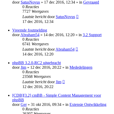
door
SatusNovus
» 17 dec 2016, 12:34 » in
Gevraagd
0
Reacties
7727
Weergaves
Laatste bericht
door
SatusNovus
17 dec 2016, 12:34
Vreemde foutmelding
door
Abraham54
» 14 dec 2016, 12:20 » in
3.2 Support
0
Reacties
6741
Weergaves
Laatste bericht
door
Abraham54
14 dec 2016, 12:20
phpBB 3.2.0-RC2 uitgebracht
door
Jim
» 12 dec 2016, 20:22 » in
Mededelingen
0
Reacties
23568
Weergaves
Laatste bericht
door
Jim
12 dec 2016, 20:22
[CDB][3.2] cmBB - Simple Content Management voor
phpBB
door
Ger
» 31 okt 2016, 09:34 » in
Extensie Ontwikkeling
0
Reacties
26307
Weergaves