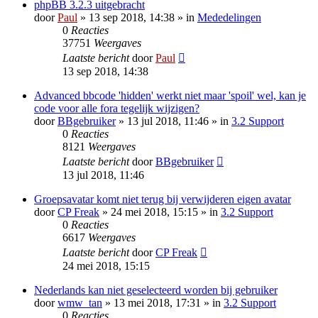
phpBB 3.2.3 uitgebracht
door
Paul
» 13 sep 2018, 14:38 » in
Mededelingen
0
Reacties
37751
Weergaves
Laatste bericht
door
Paul
13 sep 2018, 14:38
Advanced bbcode 'hidden' werkt niet maar 'spoil' wel, kan je
code voor alle fora tegelijk wijzigen?
door
BBgebruiker
» 13 jul 2018, 11:46 » in
3.2 Support
0
Reacties
8121
Weergaves
Laatste bericht
door
BBgebruiker
13 jul 2018, 11:46
Groepsavatar komt niet terug bij verwijderen eigen avatar
door
CP Freak
» 24 mei 2018, 15:15 » in
3.2 Support
0
Reacties
6617
Weergaves
Laatste bericht
door
CP Freak
24 mei 2018, 15:15
Nederlands kan niet geselecteerd worden bij gebruiker
door
wmw_tan
» 13 mei 2018, 17:31 » in
3.2 Support
0
Reacties