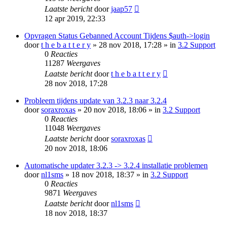
Laatste bericht
door
jaap57
12 apr 2019, 22:33
Opvragen Status Gebanned Account Tijdens $auth->login
door
t h e b a t t e r y
» 28 nov 2018, 17:28 » in
3.2 Support
0
Reacties
11287
Weergaves
Laatste bericht
door
t h e b a t t e r y
28 nov 2018, 17:28
Probleem tijdens update van 3.2.3 naar 3.2.4
door
soraxroxas
» 20 nov 2018, 18:06 » in
3.2 Support
0
Reacties
11048
Weergaves
Laatste bericht
door
soraxroxas
20 nov 2018, 18:06
Automatische updater 3.2.3 -> 3.2.4 installatie problemen
door
nl1sms
» 18 nov 2018, 18:37 » in
3.2 Support
0
Reacties
9871
Weergaves
Laatste bericht
door
nl1sms
18 nov 2018, 18:37