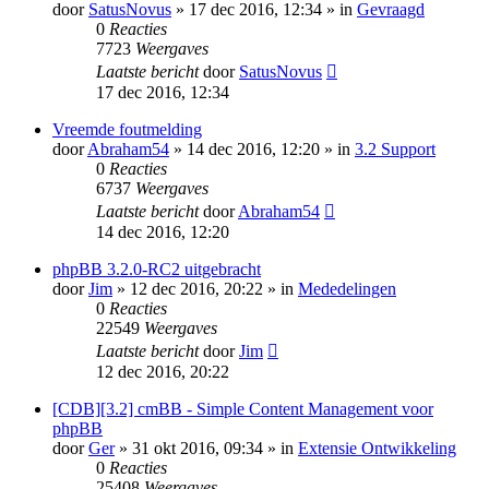
door
SatusNovus
» 17 dec 2016, 12:34 » in
Gevraagd
0
Reacties
7723
Weergaves
Laatste bericht
door
SatusNovus
17 dec 2016, 12:34
Vreemde foutmelding
door
Abraham54
» 14 dec 2016, 12:20 » in
3.2 Support
0
Reacties
6737
Weergaves
Laatste bericht
door
Abraham54
14 dec 2016, 12:20
phpBB 3.2.0-RC2 uitgebracht
door
Jim
» 12 dec 2016, 20:22 » in
Mededelingen
0
Reacties
22549
Weergaves
Laatste bericht
door
Jim
12 dec 2016, 20:22
[CDB][3.2] cmBB - Simple Content Management voor
phpBB
door
Ger
» 31 okt 2016, 09:34 » in
Extensie Ontwikkeling
0
Reacties
25408
Weergaves