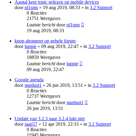
Aantal keer topic gelezen op mobile devices
door
nl1sms
» 19 aug 2019, 08:33 » in
3.2 Support
0
Reacties
21751
Weergaves
Laatste bericht
door
nl1sms
19 aug 2019, 08:33
knop abonneer op gehele forum
door
luppie
» 09 aug 2019, 22:47 » in
3.2 Support
0
Reacties
18859
Weergaves
Laatste bericht
door
luppie
09 aug 2019, 22:47
Google agenda
door
stardust1
» 26 jun 2019, 13:51 » in
3.2 Support
0
Reacties
12737
Weergaves
Laatste bericht
door
stardust1
26 jun 2019, 13:51
Update van 3.2.3 naar 3.2.4 lukt niet
door
jaap57
» 12 apr 2019, 22:33 » in
3.2 Support
0
Reacties
11945
Weergaves