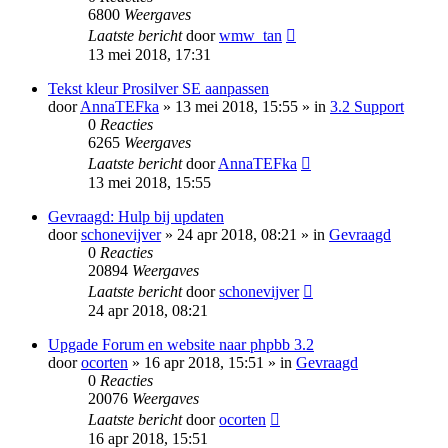
6800
Weergaves
Laatste bericht
door
wmw_tan
13 mei 2018, 17:31
Tekst kleur Prosilver SE aanpassen
door
AnnaTEFka
» 13 mei 2018, 15:55 » in
3.2 Support
0
Reacties
6265
Weergaves
Laatste bericht
door
AnnaTEFka
13 mei 2018, 15:55
Gevraagd: Hulp bij updaten
door
schonevijver
» 24 apr 2018, 08:21 » in
Gevraagd
0
Reacties
20894
Weergaves
Laatste bericht
door
schonevijver
24 apr 2018, 08:21
Upgade Forum en website naar phpbb 3.2
door
ocorten
» 16 apr 2018, 15:51 » in
Gevraagd
0
Reacties
20076
Weergaves
Laatste bericht
door
ocorten
16 apr 2018, 15:51