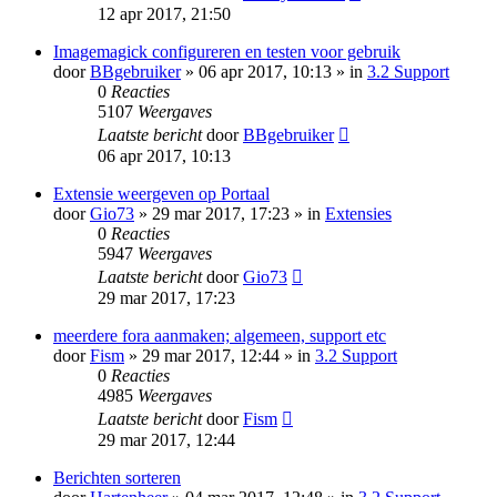
12 apr 2017, 21:50
Imagemagick configureren en testen voor gebruik
door
BBgebruiker
» 06 apr 2017, 10:13 » in
3.2 Support
0
Reacties
5107
Weergaves
Laatste bericht
door
BBgebruiker
06 apr 2017, 10:13
Extensie weergeven op Portaal
door
Gio73
» 29 mar 2017, 17:23 » in
Extensies
0
Reacties
5947
Weergaves
Laatste bericht
door
Gio73
29 mar 2017, 17:23
meerdere fora aanmaken; algemeen, support etc
door
Fism
» 29 mar 2017, 12:44 » in
3.2 Support
0
Reacties
4985
Weergaves
Laatste bericht
door
Fism
29 mar 2017, 12:44
Berichten sorteren