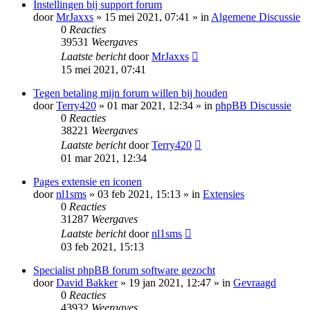
Instellingen bij support forum
door
MrJaxxs
» 15 mei 2021, 07:41 » in
Algemene Discussie
0
Reacties
39531
Weergaves
Laatste bericht
door
MrJaxxs
15 mei 2021, 07:41
Tegen betaling mijn forum willen bij houden
door
Terry420
» 01 mar 2021, 12:34 » in
phpBB Discussie
0
Reacties
38221
Weergaves
Laatste bericht
door
Terry420
01 mar 2021, 12:34
Pages extensie en iconen
door
nl1sms
» 03 feb 2021, 15:13 » in
Extensies
0
Reacties
31287
Weergaves
Laatste bericht
door
nl1sms
03 feb 2021, 15:13
Specialist phpBB forum software gezocht
door
David Bakker
» 19 jan 2021, 12:47 » in
Gevraagd
0
Reacties
43932
Weergaves