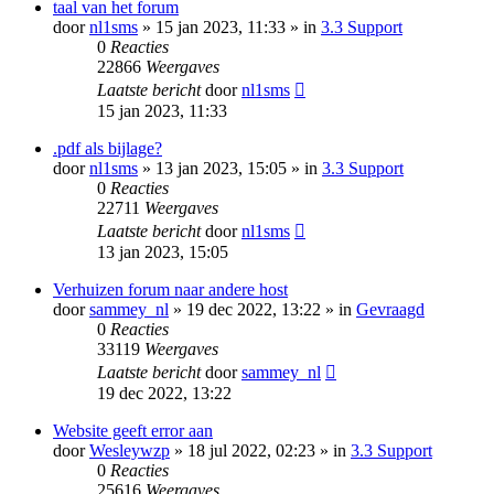
taal van het forum
door
nl1sms
» 15 jan 2023, 11:33 » in
3.3 Support
0
Reacties
22866
Weergaves
Laatste bericht
door
nl1sms
15 jan 2023, 11:33
.pdf als bijlage?
door
nl1sms
» 13 jan 2023, 15:05 » in
3.3 Support
0
Reacties
22711
Weergaves
Laatste bericht
door
nl1sms
13 jan 2023, 15:05
Verhuizen forum naar andere host
door
sammey_nl
» 19 dec 2022, 13:22 » in
Gevraagd
0
Reacties
33119
Weergaves
Laatste bericht
door
sammey_nl
19 dec 2022, 13:22
Website geeft error aan
door
Wesleywzp
» 18 jul 2022, 02:23 » in
3.3 Support
0
Reacties
25616
Weergaves