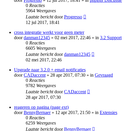
door
Progresso
» 12 jul 2017, 18:41 » in
phpBB Discussie
0
Reacties
5964
Weergaves
Laatste bericht
door
Progresso
12 jul 2017, 18:41
cross integratie werkt voor geen meter
door
danman12345
» 02 mei 2017, 22:46 » in
3.2 Support
0
Reacties
6605
Weergaves
Laatste bericht
door
danman12345
02 mei 2017, 22:46
Upgrade naar 3.2.0 + email notificaties
door
CADaccent
» 28 apr 2017, 07:30 » in
Gevraagd
0
Reacties
9782
Weergaves
Laatste bericht
door
CADaccent
28 apr 2017, 07:30
reageren op pagina (page ext)
door
BennyBernaer
» 12 apr 2017, 21:50 » in
Extensies
0
Reacties
6259
Weergaves
Laatste bericht
door
BennyBernaer