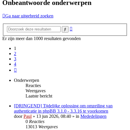
Onbeantwoorde onderwerpen
Ga naar uitgebreid zoeken
Uitgebreid
Zoek
zoeken
Er zijn meer dan 1000 resultaten gevonden
1
2
3
4
Volgende
Onderwerpen
Reacties
Weergaves
Laatste bericht
[DRINGEND] Tijdelijke oplossing om omzeiling van
authenticatie in phpBB 3.1.0 - 3.3.16 te voorkomen
door
Paul
» 13 jun 2026, 08:40 » in
Mededelingen
0
Reacties
13013
Weergaves