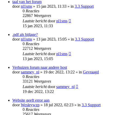
taal van het forum
door
nl1sms
» 15 jan 2023, 11:33 » in
3.3 Support
0
Reacties
22867
Weergaves
Laatste bericht
door
nl1sms
15 jan 2023, 11:33
.pdf als bijlage?
door
nl1sms
» 13 jan 2023, 15:05 » in
3.3 Support
0
Reacties
22712
Weergaves
Laatste bericht
door
nl1sms
13 jan 2023, 15:05
Verhuizen forum naar andere host
door
sammey_nl
» 19 dec 2022, 13:22 » in
Gevraagd
0
Reacties
33121
Weergaves
Laatste bericht
door
sammey_nl
19 dec 2022, 13:22
Website geeft error aan
door
Wesleywzp
» 18 jul 2022, 02:23 » in
3.3 Support
0
Reacties
25617
Weergaves