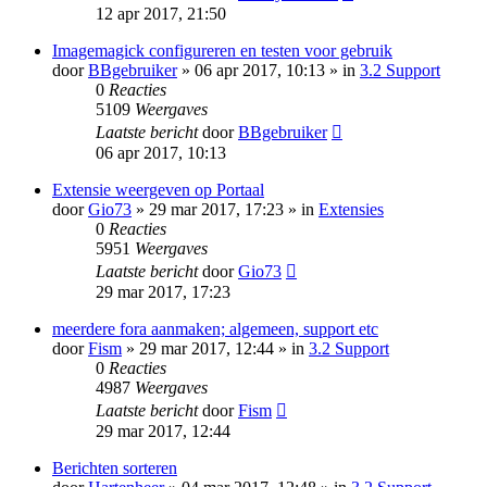
12 apr 2017, 21:50
Imagemagick configureren en testen voor gebruik
door
BBgebruiker
» 06 apr 2017, 10:13 » in
3.2 Support
0
Reacties
5109
Weergaves
Laatste bericht
door
BBgebruiker
06 apr 2017, 10:13
Extensie weergeven op Portaal
door
Gio73
» 29 mar 2017, 17:23 » in
Extensies
0
Reacties
5951
Weergaves
Laatste bericht
door
Gio73
29 mar 2017, 17:23
meerdere fora aanmaken; algemeen, support etc
door
Fism
» 29 mar 2017, 12:44 » in
3.2 Support
0
Reacties
4987
Weergaves
Laatste bericht
door
Fism
29 mar 2017, 12:44
Berichten sorteren