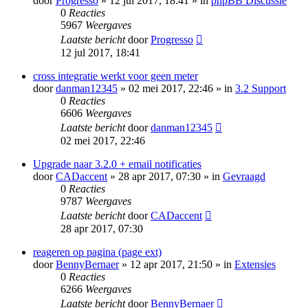
door
Progresso
» 12 jul 2017, 18:41 » in
phpBB Discussie
0
Reacties
5967
Weergaves
Laatste bericht
door
Progresso
12 jul 2017, 18:41
cross integratie werkt voor geen meter
door
danman12345
» 02 mei 2017, 22:46 » in
3.2 Support
0
Reacties
6606
Weergaves
Laatste bericht
door
danman12345
02 mei 2017, 22:46
Upgrade naar 3.2.0 + email notificaties
door
CADaccent
» 28 apr 2017, 07:30 » in
Gevraagd
0
Reacties
9787
Weergaves
Laatste bericht
door
CADaccent
28 apr 2017, 07:30
reageren op pagina (page ext)
door
BennyBernaer
» 12 apr 2017, 21:50 » in
Extensies
0
Reacties
6266
Weergaves
Laatste bericht
door
BennyBernaer