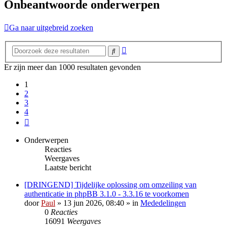
Onbeantwoorde onderwerpen
Ga naar uitgebreid zoeken
Uitgebreid
Zoek
zoeken
Er zijn meer dan 1000 resultaten gevonden
1
2
3
4
Volgende
Onderwerpen
Reacties
Weergaves
Laatste bericht
[DRINGEND] Tijdelijke oplossing om omzeiling van
authenticatie in phpBB 3.1.0 - 3.3.16 te voorkomen
door
Paul
» 13 jun 2026, 08:40 » in
Mededelingen
0
Reacties
16091
Weergaves