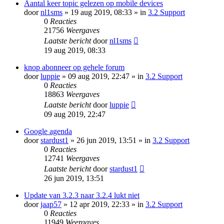
Aantal keer topic gelezen op mobile devices
door
nl1sms
» 19 aug 2019, 08:33 » in
3.2 Support
0
Reacties
21756
Weergaves
Laatste bericht
door
nl1sms
19 aug 2019, 08:33
knop abonneer op gehele forum
door
luppie
» 09 aug 2019, 22:47 » in
3.2 Support
0
Reacties
18863
Weergaves
Laatste bericht
door
luppie
09 aug 2019, 22:47
Google agenda
door
stardust1
» 26 jun 2019, 13:51 » in
3.2 Support
0
Reacties
12741
Weergaves
Laatste bericht
door
stardust1
26 jun 2019, 13:51
Update van 3.2.3 naar 3.2.4 lukt niet
door
jaap57
» 12 apr 2019, 22:33 » in
3.2 Support
0
Reacties
11949
Weergaves