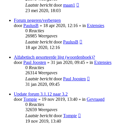
Laatste bericht
door
maan1
23 mei 2020, 18:03
Forum negeren/verbergen
door
PaulusB
» 18 apr 2020, 12:16 » in
Extensies
0
Reacties
26985
Weergaves
Laatste bericht
door
PaulusB
18 apr 2020, 12:16
Alfabetisch gesorteerde lijst (woordenboek)?
door
Paul Joosten
» 31 jan 2020, 09:45 » in
Extensies
0
Reacties
26314
Weergaves
Laatste bericht
door
Paul Joosten
31 jan 2020, 09:45
Update forum 3.1.12 naar 3.2
door
Tompie
» 19 nov 2019, 13:40 » in
Gevraagd
0
Reacties
32659
Weergaves
Laatste bericht
door
Tompie
19 nov 2019, 13:40