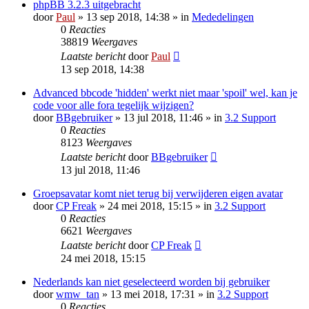
phpBB 3.2.3 uitgebracht
door
Paul
» 13 sep 2018, 14:38 » in
Mededelingen
0
Reacties
38819
Weergaves
Laatste bericht
door
Paul
13 sep 2018, 14:38
Advanced bbcode 'hidden' werkt niet maar 'spoil' wel, kan je
code voor alle fora tegelijk wijzigen?
door
BBgebruiker
» 13 jul 2018, 11:46 » in
3.2 Support
0
Reacties
8123
Weergaves
Laatste bericht
door
BBgebruiker
13 jul 2018, 11:46
Groepsavatar komt niet terug bij verwijderen eigen avatar
door
CP Freak
» 24 mei 2018, 15:15 » in
3.2 Support
0
Reacties
6621
Weergaves
Laatste bericht
door
CP Freak
24 mei 2018, 15:15
Nederlands kan niet geselecteerd worden bij gebruiker
door
wmw_tan
» 13 mei 2018, 17:31 » in
3.2 Support
0
Reacties