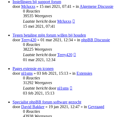
Instellingen bij support forum
door
MrJaxxs
» 15 mei 2021, 07:41 » in
Algemene Discussie
0
Reacties
39535
Weergaves
Laatste bericht
door
MrJaxxs
15 mei 2021, 07:41
Tegen betaling mijn forum willen bij houden
door
Terry420
» 01 mar 2021, 12:34 » in
phpBB Discussie
0
Reacties
38225
Weergaves
Laatste bericht
door
Terry420
01 mar 2021, 12:34
Pages extensie en iconen
door
nl1sms
» 03 feb 2021, 15:13 » in
Extensies
0
Reacties
31292
Weergaves
Laatste bericht
door
nl1sms
03 feb 2021, 15:13
Specialist phpBB forum software gezocht
door
David Bakker
» 19 jan 2021, 12:47 » in
Gevraagd
0
Reacties
43938
Weergaves