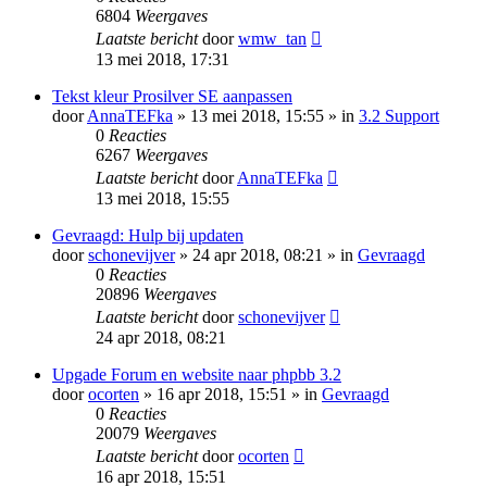
6804
Weergaves
Laatste bericht
door
wmw_tan
13 mei 2018, 17:31
Tekst kleur Prosilver SE aanpassen
door
AnnaTEFka
» 13 mei 2018, 15:55 » in
3.2 Support
0
Reacties
6267
Weergaves
Laatste bericht
door
AnnaTEFka
13 mei 2018, 15:55
Gevraagd: Hulp bij updaten
door
schonevijver
» 24 apr 2018, 08:21 » in
Gevraagd
0
Reacties
20896
Weergaves
Laatste bericht
door
schonevijver
24 apr 2018, 08:21
Upgade Forum en website naar phpbb 3.2
door
ocorten
» 16 apr 2018, 15:51 » in
Gevraagd
0
Reacties
20079
Weergaves
Laatste bericht
door
ocorten
16 apr 2018, 15:51