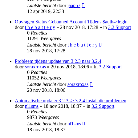
Laatste bericht
door
jaap57
12 apr 2019, 22:33
Opvragen Status Gebanned Account Tijdens $auth->login
door
t h e b a t t e r y
» 28 nov 2018, 17:28 » in
3.2 Support
0
Reacties
11291
Weergaves
Laatste bericht
door
t h e b a t t e r y
28 nov 2018, 17:28
Probleem tijdens update van 3.2.3 naar 3.2.4
door
soraxroxas
» 20 nov 2018, 18:06 » in
3.2 Support
0
Reacties
11052
Weergaves
Laatste bericht
door
soraxroxas
20 nov 2018, 18:06
Automatische updater 3.2.3 -> 3.2.4 installatie problemen
door
nl1sms
» 18 nov 2018, 18:37 » in
3.2 Support
0
Reacties
9873
Weergaves
Laatste bericht
door
nl1sms
18 nov 2018, 18:37