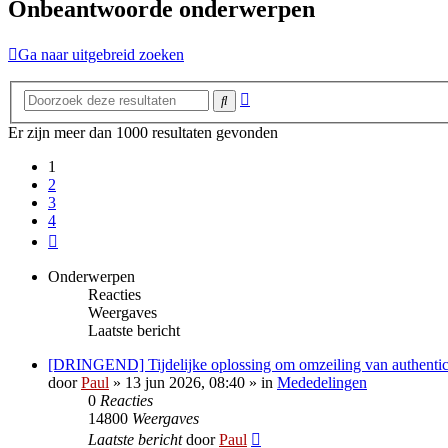
Onbeantwoorde onderwerpen
Ga naar uitgebreid zoeken
Uitgebreid
Zoek
zoeken
Er zijn meer dan 1000 resultaten gevonden
1
2
3
4
Volgende
Onderwerpen
Reacties
Weergaves
Laatste bericht
[DRINGEND] Tijdelijke oplossing om omzeiling van authentica
door
Paul
» 13 jun 2026, 08:40 » in
Mededelingen
0
Reacties
14800
Weergaves
Laatste bericht
door
Paul