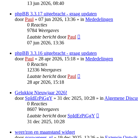
13 jun 2026, 08:40
phpBB 3.3.17 uitgebracht - graag updaten
door
Paul
» 07 jun 2026, 13:36 » in
Mededelingen
0
Reacties
9784
Weergaves
Laatste bericht
door
Paul
07 jun 2026, 13:36
phpBB 3.3.16 uitgebracht - graag updaten
door
Paul
» 28 apr 2026, 15:18 » in
Mededelingen
0
Reacties
12336
Weergaves
Laatste bericht
door
Paul
28 apr 2026, 15:18
Gelukkig Nieuwjaar 2026!
door
SpIdErPiGgY
» 31 dec 2025, 10:28 » in
Algemene Discus
0
Reacties
8607
Weergaves
Laatste bericht
door
SpIdErPiGgY
31 dec 2025, 10:28
weer/zon en maanstand widget
door
gouwepeer_nl
» 19 dec 2025, 12:26 » in
Extensie Ontwik