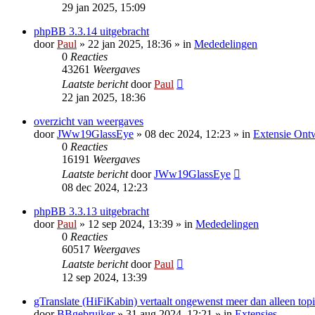
29 jan 2025, 15:09
phpBB 3.3.14 uitgebracht
door
Paul
» 22 jan 2025, 18:36 » in
Mededelingen
0
Reacties
43261
Weergaves
Laatste bericht
door
Paul
22 jan 2025, 18:36
overzicht van weergaves
door
JWw19GlassEye
» 08 dec 2024, 12:23 » in
Extensie Ont
0
Reacties
16191
Weergaves
Laatste bericht
door
JWw19GlassEye
08 dec 2024, 12:23
phpBB 3.3.13 uitgebracht
door
Paul
» 12 sep 2024, 13:39 » in
Mededelingen
0
Reacties
60517
Weergaves
Laatste bericht
door
Paul
12 sep 2024, 13:39
gTranslate (HiFiKabin) vertaalt ongewenst meer dan alleen topi
door
BBgebruiker
» 31 aug 2024, 12:21 » in
Extensies