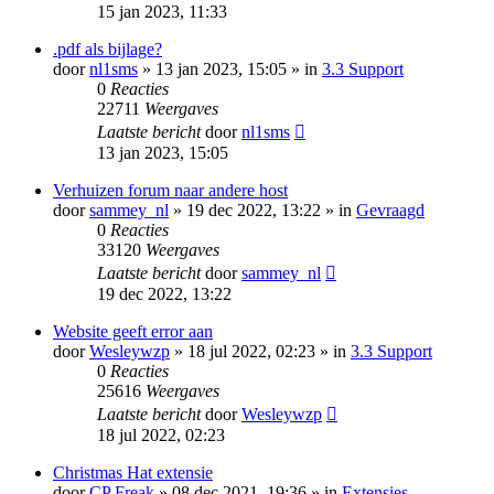
15 jan 2023, 11:33
.pdf als bijlage?
door
nl1sms
» 13 jan 2023, 15:05 » in
3.3 Support
0
Reacties
22711
Weergaves
Laatste bericht
door
nl1sms
13 jan 2023, 15:05
Verhuizen forum naar andere host
door
sammey_nl
» 19 dec 2022, 13:22 » in
Gevraagd
0
Reacties
33120
Weergaves
Laatste bericht
door
sammey_nl
19 dec 2022, 13:22
Website geeft error aan
door
Wesleywzp
» 18 jul 2022, 02:23 » in
3.3 Support
0
Reacties
25616
Weergaves
Laatste bericht
door
Wesleywzp
18 jul 2022, 02:23
Christmas Hat extensie
door
CP Freak
» 08 dec 2021, 19:36 » in
Extensies