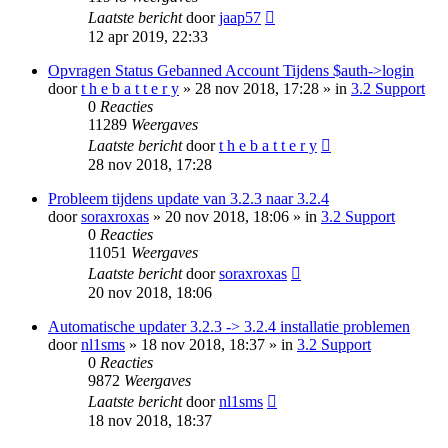
Laatste bericht
door
jaap57
12 apr 2019, 22:33
Opvragen Status Gebanned Account Tijdens $auth->login
door
t h e b a t t e r y
» 28 nov 2018, 17:28 » in
3.2 Support
0
Reacties
11289
Weergaves
Laatste bericht
door
t h e b a t t e r y
28 nov 2018, 17:28
Probleem tijdens update van 3.2.3 naar 3.2.4
door
soraxroxas
» 20 nov 2018, 18:06 » in
3.2 Support
0
Reacties
11051
Weergaves
Laatste bericht
door
soraxroxas
20 nov 2018, 18:06
Automatische updater 3.2.3 -> 3.2.4 installatie problemen
door
nl1sms
» 18 nov 2018, 18:37 » in
3.2 Support
0
Reacties
9872
Weergaves
Laatste bericht
door
nl1sms
18 nov 2018, 18:37