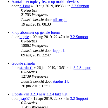
Aantal keer topic gelezen op mobile devices
door
nl1sms
» 19 aug 2019, 08:33 » in
3.2 Support
0
Reacties
21753
Weergaves
Laatste bericht
door
nl1sms
19 aug 2019, 08:33
knop abonneer op gehele forum
door
luppie
» 09 aug 2019, 22:47 » in
3.2 Support
0
Reacties
18862
Weergaves
Laatste bericht
door
luppie
09 aug 2019, 22:47
Google agenda
door
stardust1
» 26 jun 2019, 13:51 » in
3.2 Support
0
Reacties
12739
Weergaves
Laatste bericht
door
stardust1
26 jun 2019, 13:51
Update van 3.2.3 naar 3.2.4 lukt niet
door
jaap57
» 12 apr 2019, 22:33 » in
3.2 Support
0
Reacties
11948
Weergaves