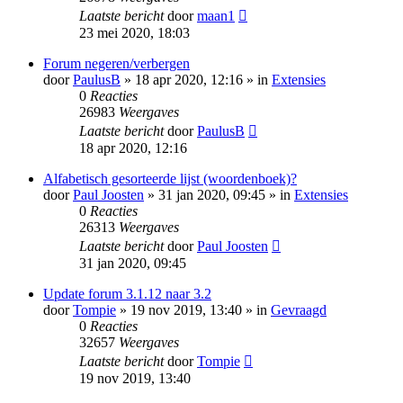
Laatste bericht
door
maan1
23 mei 2020, 18:03
Forum negeren/verbergen
door
PaulusB
» 18 apr 2020, 12:16 » in
Extensies
0
Reacties
26983
Weergaves
Laatste bericht
door
PaulusB
18 apr 2020, 12:16
Alfabetisch gesorteerde lijst (woordenboek)?
door
Paul Joosten
» 31 jan 2020, 09:45 » in
Extensies
0
Reacties
26313
Weergaves
Laatste bericht
door
Paul Joosten
31 jan 2020, 09:45
Update forum 3.1.12 naar 3.2
door
Tompie
» 19 nov 2019, 13:40 » in
Gevraagd
0
Reacties
32657
Weergaves
Laatste bericht
door
Tompie
19 nov 2019, 13:40