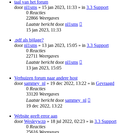
taal van het forum
door
nl1sms
» 15 jan 2023, 11:33 » in
3.3 Support
0
Reacties
22866
Weergaves
Laatste bericht
door
nl1sms
15 jan 2023, 11:33
.pdf als bijlage?
door
nl1sms
» 13 jan 2023, 15:05 » in
3.3 Support
0
Reacties
22711
Weergaves
Laatste bericht
door
nl1sms
13 jan 2023, 15:05
Verhuizen forum naar andere host
door
sammey_nl
» 19 dec 2022, 13:22 » in
Gevraagd
0
Reacties
33120
Weergaves
Laatste bericht
door
sammey_nl
19 dec 2022, 13:22
Website geeft error aan
door
Wesleywzp
» 18 jul 2022, 02:23 » in
3.3 Support
0
Reacties
25616
Weergaves