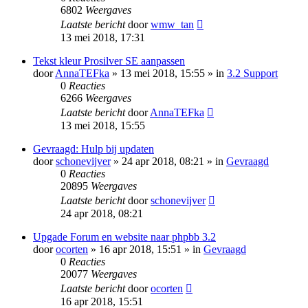
6802
Weergaves
Laatste bericht
door
wmw_tan
13 mei 2018, 17:31
Tekst kleur Prosilver SE aanpassen
door
AnnaTEFka
» 13 mei 2018, 15:55 » in
3.2 Support
0
Reacties
6266
Weergaves
Laatste bericht
door
AnnaTEFka
13 mei 2018, 15:55
Gevraagd: Hulp bij updaten
door
schonevijver
» 24 apr 2018, 08:21 » in
Gevraagd
0
Reacties
20895
Weergaves
Laatste bericht
door
schonevijver
24 apr 2018, 08:21
Upgade Forum en website naar phpbb 3.2
door
ocorten
» 16 apr 2018, 15:51 » in
Gevraagd
0
Reacties
20077
Weergaves
Laatste bericht
door
ocorten
16 apr 2018, 15:51