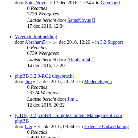
door
SatusNovus
» 17 dec 2016, 12:34 » in
Gevraagd
0
Reacties
7726
Weergaves
Laatste bericht
door
SatusNovus
17 dec 2016, 12:34
Vreemde foutmelding
door
Abraham54
» 14 dec 2016, 12:20 » in
3.2 Support
0
Reacties
6739
Weergaves
Laatste bericht
door
Abraham54
14 dec 2016, 12:20
phpBB 3.2.0-RC2 uitgebracht
door
Jim
» 12 dec 2016, 20:22 » in
Mededelingen
0
Reacties
23224
Weergaves
Laatste bericht
door
Jim
12 dec 2016, 20:22
[CDB][3.2] cmBB - Simple Content Management voor
phpBB
door
Ger
» 31 okt 2016, 09:34 » in
Extensie Ontwikkeling
0
Reacties
25903
Weergaves