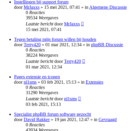
Instellingen bij support forum
door
MrJaxxs
» 15 mei 2021, 07:41 » in
Algemene Discussie
0
Reacties
39534
Weergaves
Laatste bericht
door
MrJaxxs
15 mei 2021, 07:41
Tegen betaling mijn forum willen bij houden
door
Terry420
» 01 mar 2021, 12:34 » in
phpBB Discussie
0
Reacties
38224
Weergaves
Laatste bericht
door
Terry420
01 mar 2021, 12:34
Pages extensie en iconen
door
nl1sms
» 03 feb 2021, 15:13 » in
Extensies
0
Reacties
31290
Weergaves
Laatste bericht
door
nl1sms
03 feb 2021, 15:13
Specialist phpBB forum software gezocht
door
David Bakker
» 19 jan 2021, 12:47 » in
Gevraagd
0
Reacties
43934
Weergaves