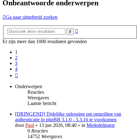
Onbeantwoorde onderwerpen
Ga naar uitgebreid zoeken
Uitgebreid
Zoek
zoeken
Er zijn meer dan 1000 resultaten gevonden
1
2
3
4
Volgende
Onderwerpen
Reacties
Weergaves
Laatste bericht
[DRINGEND] Tijdelijke oplossing om omzeiling van
authenticatie in phpBB 3.1.0 - 3.3.16 te voorkomen
door
Paul
» 13 jun 2026, 08:40 » in
Mededelingen
0
Reacties
14752
Weergaves