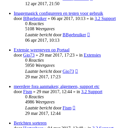
12 apr 2017, 21:50
Imagemagick configureren en testen voor gebruik
door
BBgebruiker
» 06 apr 2017, 10:13 » in
3.2 Support
0
Reacties
5108
Weergaves
Laatste bericht
door
BBgebruiker
06 apr 2017, 10:13
Extensie weergeven op Portaal
door
Gio73
» 29 mar 2017, 17:23 » in
Extensies
0
Reacties
5950
Weergaves
Laatste bericht
door
Gio73
29 mar 2017, 17:23
meerdere fora aanmaken; algemeen, support etc
door
Fism
» 29 mar 2017, 12:44 » in
3.2 Support
0
Reacties
4986
Weergaves
Laatste bericht
door
Fism
29 mar 2017, 12:44
Berichten sorteren