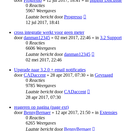
door
Progresso
» 12 jul 2017, 18:41 » in
phpBB Discussie
0
Reacties
5967
Weergaves
Laatste bericht
door
Progresso
12 jul 2017, 18:41
cross integratie werkt voor geen meter
door
danman12345
» 02 mei 2017, 22:46 » in
3.2 Support
0
Reacties
6606
Weergaves
Laatste bericht
door
danman12345
02 mei 2017, 22:46
Upgrade naar 3.2.0 + email notificaties
door
CADaccent
» 28 apr 2017, 07:30 » in
Gevraagd
0
Reacties
9785
Weergaves
Laatste bericht
door
CADaccent
28 apr 2017, 07:30
reageren op pagina (page ext)
door
BennyBernaer
» 12 apr 2017, 21:50 » in
Extensies
0
Reacties
6265
Weergaves
Laatste bericht
door
BennyBernaer