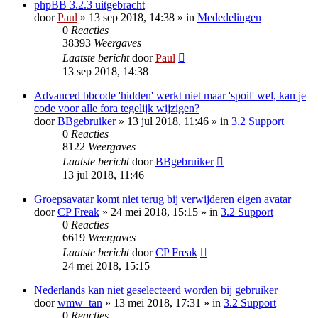
phpBB 3.2.3 uitgebracht
door
Paul
» 13 sep 2018, 14:38 » in
Mededelingen
0
Reacties
38393
Weergaves
Laatste bericht
door
Paul
13 sep 2018, 14:38
Advanced bbcode 'hidden' werkt niet maar 'spoil' wel, kan je
code voor alle fora tegelijk wijzigen?
door
BBgebruiker
» 13 jul 2018, 11:46 » in
3.2 Support
0
Reacties
8122
Weergaves
Laatste bericht
door
BBgebruiker
13 jul 2018, 11:46
Groepsavatar komt niet terug bij verwijderen eigen avatar
door
CP Freak
» 24 mei 2018, 15:15 » in
3.2 Support
0
Reacties
6619
Weergaves
Laatste bericht
door
CP Freak
24 mei 2018, 15:15
Nederlands kan niet geselecteerd worden bij gebruiker
door
wmw_tan
» 13 mei 2018, 17:31 » in
3.2 Support
0
Reacties