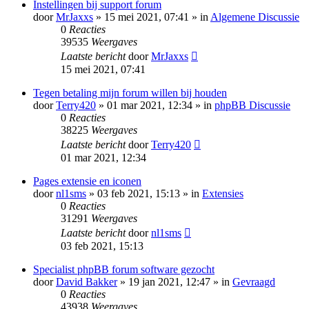
Instellingen bij support forum
door
MrJaxxs
» 15 mei 2021, 07:41 » in
Algemene Discussie
0
Reacties
39535
Weergaves
Laatste bericht
door
MrJaxxs
15 mei 2021, 07:41
Tegen betaling mijn forum willen bij houden
door
Terry420
» 01 mar 2021, 12:34 » in
phpBB Discussie
0
Reacties
38225
Weergaves
Laatste bericht
door
Terry420
01 mar 2021, 12:34
Pages extensie en iconen
door
nl1sms
» 03 feb 2021, 15:13 » in
Extensies
0
Reacties
31291
Weergaves
Laatste bericht
door
nl1sms
03 feb 2021, 15:13
Specialist phpBB forum software gezocht
door
David Bakker
» 19 jan 2021, 12:47 » in
Gevraagd
0
Reacties
43938
Weergaves