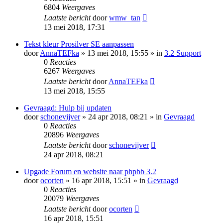
6804
Weergaves
Laatste bericht
door
wmw_tan
13 mei 2018, 17:31
Tekst kleur Prosilver SE aanpassen
door
AnnaTEFka
» 13 mei 2018, 15:55 » in
3.2 Support
0
Reacties
6267
Weergaves
Laatste bericht
door
AnnaTEFka
13 mei 2018, 15:55
Gevraagd: Hulp bij updaten
door
schonevijver
» 24 apr 2018, 08:21 » in
Gevraagd
0
Reacties
20896
Weergaves
Laatste bericht
door
schonevijver
24 apr 2018, 08:21
Upgade Forum en website naar phpbb 3.2
door
ocorten
» 16 apr 2018, 15:51 » in
Gevraagd
0
Reacties
20079
Weergaves
Laatste bericht
door
ocorten
16 apr 2018, 15:51