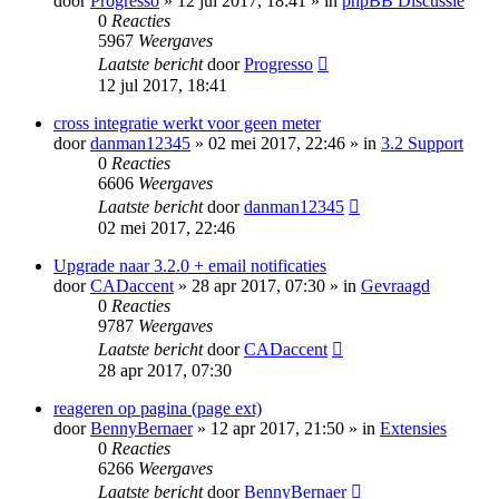
door
Progresso
» 12 jul 2017, 18:41 » in
phpBB Discussie
0
Reacties
5967
Weergaves
Laatste bericht
door
Progresso
12 jul 2017, 18:41
cross integratie werkt voor geen meter
door
danman12345
» 02 mei 2017, 22:46 » in
3.2 Support
0
Reacties
6606
Weergaves
Laatste bericht
door
danman12345
02 mei 2017, 22:46
Upgrade naar 3.2.0 + email notificaties
door
CADaccent
» 28 apr 2017, 07:30 » in
Gevraagd
0
Reacties
9787
Weergaves
Laatste bericht
door
CADaccent
28 apr 2017, 07:30
reageren op pagina (page ext)
door
BennyBernaer
» 12 apr 2017, 21:50 » in
Extensies
0
Reacties
6266
Weergaves
Laatste bericht
door
BennyBernaer