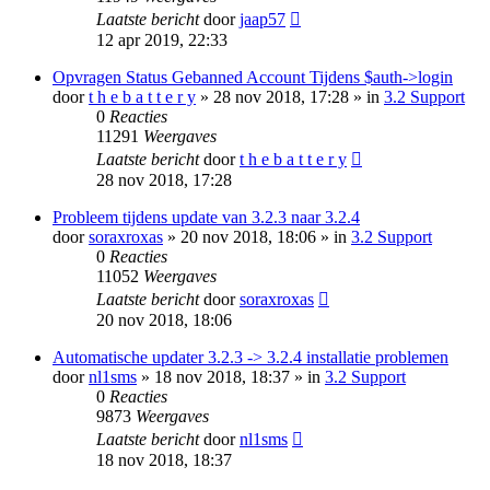
Laatste bericht
door
jaap57
12 apr 2019, 22:33
Opvragen Status Gebanned Account Tijdens $auth->login
door
t h e b a t t e r y
» 28 nov 2018, 17:28 » in
3.2 Support
0
Reacties
11291
Weergaves
Laatste bericht
door
t h e b a t t e r y
28 nov 2018, 17:28
Probleem tijdens update van 3.2.3 naar 3.2.4
door
soraxroxas
» 20 nov 2018, 18:06 » in
3.2 Support
0
Reacties
11052
Weergaves
Laatste bericht
door
soraxroxas
20 nov 2018, 18:06
Automatische updater 3.2.3 -> 3.2.4 installatie problemen
door
nl1sms
» 18 nov 2018, 18:37 » in
3.2 Support
0
Reacties
9873
Weergaves
Laatste bericht
door
nl1sms
18 nov 2018, 18:37