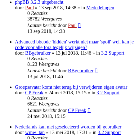
phpBB 3.2.3 uitgebracht
door
Paul
» 13 sep 2018, 14:38 » in
Mededelingen
0
Reacties
38782
Weergaves
Laatste bericht
door
Paul
13 sep 2018, 14:38
Advanced bbcode 'hidden' werkt niet maar 'spoil' wel, kan je
code voor alle fora tegelijk wijzigen?
door
BBgebruiker
» 13 jul 2018, 11:46 » in
3.2 Support
0
Reacties
8123
Weergaves
Laatste bericht
door
BBgebruiker
13 jul 2018, 11:46
Groepsavatar komt niet terug bij verwijderen eigen avatar
door
CP Freak
» 24 mei 2018, 15:15 » in
3.2 Support
0
Reacties
6621
Weergaves
Laatste bericht
door
CP Freak
24 mei 2018, 15:15
Nederlands kan niet geselecteerd worden bij gebruiker
door
wmw_tan
» 13 mei 2018, 17:31 » in
3.2 Support
0
Reacties