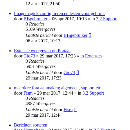
12 apr 2017, 21:50
Imagemagick configureren en testen voor gebruik
door
BBgebruiker
» 06 apr 2017, 10:13 » in
3.2 Support
0
Reacties
5109
Weergaves
Laatste bericht
door
BBgebruiker
06 apr 2017, 10:13
Extensie weergeven op Portaal
door
Gio73
» 29 mar 2017, 17:23 » in
Extensies
0
Reacties
5951
Weergaves
Laatste bericht
door
Gio73
29 mar 2017, 17:23
meerdere fora aanmaken; algemeen, support etc
door
Fism
» 29 mar 2017, 12:44 » in
3.2 Support
0
Reacties
4987
Weergaves
Laatste bericht
door
Fism
29 mar 2017, 12:44
Berichten sorteren