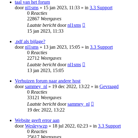
taal van het forum
door
nl1sms
» 15 jan 2023, 11:33 » in
3.3 Support
0
Reacties
22867
Weergaves
Laatste bericht
door
nl1sms
15 jan 2023, 11:33
.pdf als bijlage?
door
nl1sms
» 13 jan 2023, 15:05 » in
3.3 Support
0
Reacties
22712
Weergaves
Laatste bericht
door
nl1sms
13 jan 2023, 15:05
Verhuizen forum naar andere host
door
sammey_nl
» 19 dec 2022, 13:22 » in
Gevraagd
0
Reacties
33121
Weergaves
Laatste bericht
door
sammey_nl
19 dec 2022, 13:22
Website geeft error aan
door
Wesleywzp
» 18 jul 2022, 02:23 » in
3.3 Support
0
Reacties
25617
Weergaves