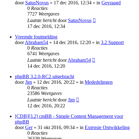
door
SatusNovus
» 17 dec 2016, 12:34 » in
Gevraagd
0
Reacties
7727
Weergaves
Laatste bericht
door
SatusNovus
17 dec 2016, 12:34
Vreemde foutmelding
door
Abraham54
» 14 dec 2016, 12:20 » in
3.2 Support
0
Reacties
6741
Weergaves
Laatste bericht
door
Abraham54
14 dec 2016, 12:20
phpBB 3.2.0-RC2 uitgebracht
door
Jim
» 12 dec 2016, 20:22 » in
Mededelingen
0
Reacties
23586
Weergaves
Laatste bericht
door
Jim
12 dec 2016, 20:22
[CDB][3.2] cmBB - Simple Content Management voor
phpBB
door
Ger
» 31 okt 2016, 09:34 » in
Extensie Ontwikkeling
0
Reacties
26339
Weergaves