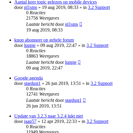
Aantal keer topic gelezen op mobile devices
door
nl1sms
» 19 aug 2019, 08:33 » in
3.2 Support
0
Reacties
21756
Weergaves
Laatste bericht
door
nl1sms
19 aug 2019, 08:33
knop abonneer op gehele forum
door
luppie
» 09 aug 2019, 22:47 » in
3.2 Support
0
Reacties
18863
Weergaves
Laatste bericht
door
luppie
09 aug 2019, 22:47
Google agenda
door
stardust1
» 26 jun 2019, 13:51 » in
3.2 Support
0
Reacties
12741
Weergaves
Laatste bericht
door
stardust1
26 jun 2019, 13:51
Update van 3.2.3 naar 3.2.4 lukt niet
door
jaap57
» 12 apr 2019, 22:33 » in
3.2 Support
0
Reacties
11949
Weergaves