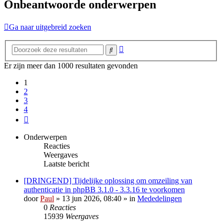
Onbeantwoorde onderwerpen
Ga naar uitgebreid zoeken
Uitgebreid
Zoek
zoeken
Er zijn meer dan 1000 resultaten gevonden
1
2
3
4
Volgende
Onderwerpen
Reacties
Weergaves
Laatste bericht
[DRINGEND] Tijdelijke oplossing om omzeiling van
authenticatie in phpBB 3.1.0 - 3.3.16 te voorkomen
door
Paul
» 13 jun 2026, 08:40 » in
Mededelingen
0
Reacties
15939
Weergaves