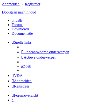
Aanmelden
•
Registreer
Doorgaan naar inhoud
phpBB
Forums
Downloads
Documentatie
Snelle links
Onbeantwoorde onderwerpen
Actieve onderwerpen
Zoek
V&A
Aanmelden
Registreer
Forumoverzicht
Zoek