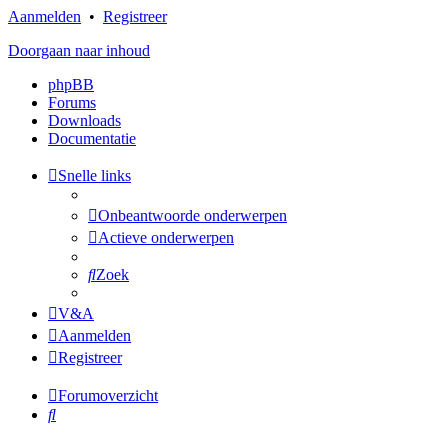
Aanmelden
•
Registreer
Doorgaan naar inhoud
phpBB
Forums
Downloads
Documentatie
Snelle links
Onbeantwoorde onderwerpen
Actieve onderwerpen
Zoek
V&A
Aanmelden
Registreer
Forumoverzicht
Zoek