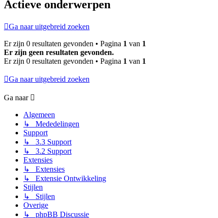
Actieve onderwerpen
Ga naar uitgebreid zoeken
Er zijn 0 resultaten gevonden • Pagina
1
van
1
Er zijn geen resultaten gevonden.
Er zijn 0 resultaten gevonden • Pagina
1
van
1
Ga naar uitgebreid zoeken
Ga naar
Algemeen
↳ Mededelingen
Support
↳ 3.3 Support
↳ 3.2 Support
Extensies
↳ Extensies
↳ Extensie Ontwikkeling
Stijlen
↳ Stijlen
Overige
↳ phpBB Discussie