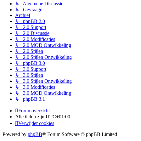
↳ Algemene Discussie
↳ Gevraagd
Archief
↳ phpBB 2.0
↳ 2.0 Support
↳ 2.0 Discussie
↳ 2.0 Modificaties
↳ 2.0 MOD Ontwikkeling
↳ 2.0 Stijlen
↳ 2.0 Stijlen Ontwikkeling
↳ phpBB 3.0
↳ 3.0 Support
↳ 3.0 Stijlen
↳ 3.0 Stijlen Ontwikkeling
↳ 3.0 Modificaties
↳ 3.0 MOD Ontwikkeling
↳ phpBB 3.1
Forumoverzicht
Alle tijden zijn
UTC+01:00
Verwijder cookies
Powered by
phpBB
® Forum Software © phpBB Limited