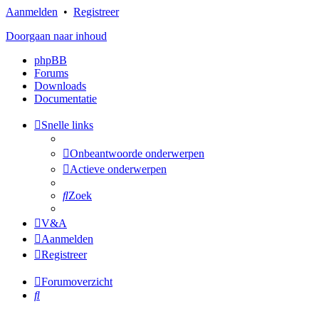
Aanmelden
•
Registreer
Doorgaan naar inhoud
phpBB
Forums
Downloads
Documentatie
Snelle links
Onbeantwoorde onderwerpen
Actieve onderwerpen
Zoek
V&A
Aanmelden
Registreer
Forumoverzicht
Zoek