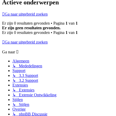
Actieve onderwerpen
Ga naar uitgebreid zoeken
Er zijn 0 resultaten gevonden • Pagina
1
van
1
Er zijn geen resultaten gevonden.
Er zijn 0 resultaten gevonden • Pagina
1
van
1
Ga naar uitgebreid zoeken
Ga naar
Algemeen
↳ Mededelingen
Support
↳ 3.3 Support
↳ 3.2 Support
Extensies
↳ Extensies
↳ Extensie Ontwikkeling
Stijlen
↳ Stijlen
Overige
↳ phpBB Discussie