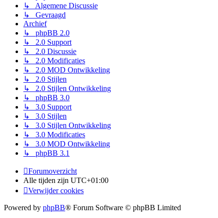
↳ Algemene Discussie
↳ Gevraagd
Archief
↳ phpBB 2.0
↳ 2.0 Support
↳ 2.0 Discussie
↳ 2.0 Modificaties
↳ 2.0 MOD Ontwikkeling
↳ 2.0 Stijlen
↳ 2.0 Stijlen Ontwikkeling
↳ phpBB 3.0
↳ 3.0 Support
↳ 3.0 Stijlen
↳ 3.0 Stijlen Ontwikkeling
↳ 3.0 Modificaties
↳ 3.0 MOD Ontwikkeling
↳ phpBB 3.1
Forumoverzicht
Alle tijden zijn
UTC+01:00
Verwijder cookies
Powered by
phpBB
® Forum Software © phpBB Limited