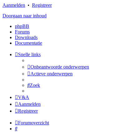
Aanmelden
•
Registreer
Doorgaan naar inhoud
phpBB
Forums
Downloads
Documentatie
Snelle links
Onbeantwoorde onderwerpen
Actieve onderwerpen
Zoek
V&A
Aanmelden
Registreer
Forumoverzicht
Zoek