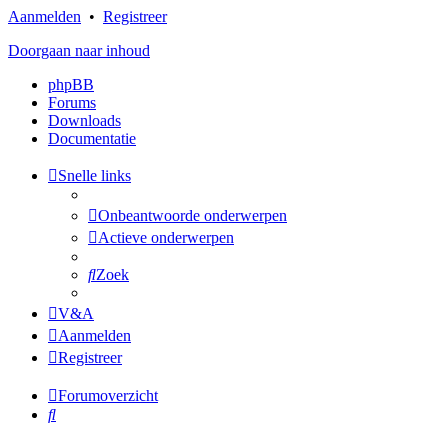
Aanmelden
•
Registreer
Doorgaan naar inhoud
phpBB
Forums
Downloads
Documentatie
Snelle links
Onbeantwoorde onderwerpen
Actieve onderwerpen
Zoek
V&A
Aanmelden
Registreer
Forumoverzicht
Zoek