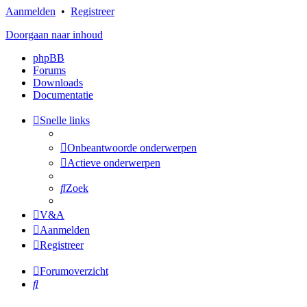
Aanmelden
•
Registreer
Doorgaan naar inhoud
phpBB
Forums
Downloads
Documentatie
Snelle links
Onbeantwoorde onderwerpen
Actieve onderwerpen
Zoek
V&A
Aanmelden
Registreer
Forumoverzicht
Zoek