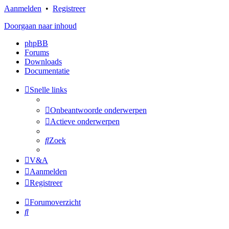
Aanmelden
•
Registreer
Doorgaan naar inhoud
phpBB
Forums
Downloads
Documentatie
Snelle links
Onbeantwoorde onderwerpen
Actieve onderwerpen
Zoek
V&A
Aanmelden
Registreer
Forumoverzicht
Zoek