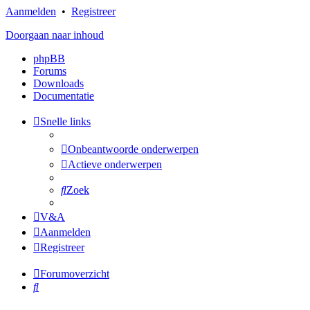
Aanmelden
•
Registreer
Doorgaan naar inhoud
phpBB
Forums
Downloads
Documentatie
Snelle links
Onbeantwoorde onderwerpen
Actieve onderwerpen
Zoek
V&A
Aanmelden
Registreer
Forumoverzicht
Zoek