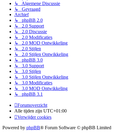
↳ Algemene Discussie
↳ Gevraagd
Archief
↳ phpBB 2.0
↳ 2.0 Support
↳ 2.0 Discussie
↳ 2.0 Modificaties
↳ 2.0 MOD Ontwikkeling
↳ 2.0 Stijlen
↳ 2.0 Stijlen Ontwikkeling
↳ phpBB 3.0
↳ 3.0 Support
↳ 3.0 Stijlen
↳ 3.0 Stijlen Ontwikkeling
↳ 3.0 Modificaties
↳ 3.0 MOD Ontwikkeling
↳ phpBB 3.1
Forumoverzicht
Alle tijden zijn
UTC+01:00
Verwijder cookies
Powered by
phpBB
® Forum Software © phpBB Limited