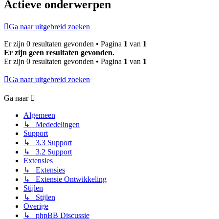
Actieve onderwerpen
Ga naar uitgebreid zoeken
Er zijn 0 resultaten gevonden • Pagina
1
van
1
Er zijn geen resultaten gevonden.
Er zijn 0 resultaten gevonden • Pagina
1
van
1
Ga naar uitgebreid zoeken
Ga naar
Algemeen
↳ Mededelingen
Support
↳ 3.3 Support
↳ 3.2 Support
Extensies
↳ Extensies
↳ Extensie Ontwikkeling
Stijlen
↳ Stijlen
Overige
↳ phpBB Discussie