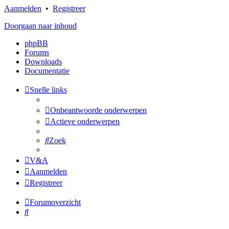
Aanmelden
•
Registreer
Doorgaan naar inhoud
phpBB
Forums
Downloads
Documentatie
Snelle links
Onbeantwoorde onderwerpen
Actieve onderwerpen
Zoek
V&A
Aanmelden
Registreer
Forumoverzicht
Zoek