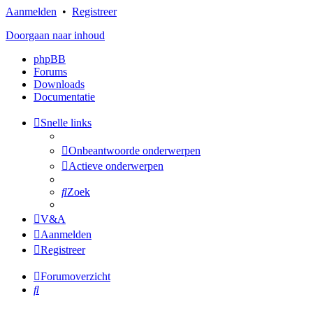
Aanmelden
•
Registreer
Doorgaan naar inhoud
phpBB
Forums
Downloads
Documentatie
Snelle links
Onbeantwoorde onderwerpen
Actieve onderwerpen
Zoek
V&A
Aanmelden
Registreer
Forumoverzicht
Zoek