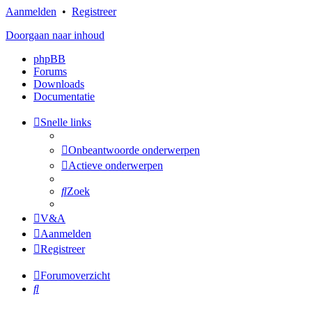
Aanmelden
•
Registreer
Doorgaan naar inhoud
phpBB
Forums
Downloads
Documentatie
Snelle links
Onbeantwoorde onderwerpen
Actieve onderwerpen
Zoek
V&A
Aanmelden
Registreer
Forumoverzicht
Zoek