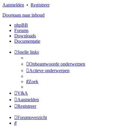
Aanmelden
•
Registreer
Doorgaan naar inhoud
phpBB
Forums
Downloads
Documentatie
Snelle links
Onbeantwoorde onderwerpen
Actieve onderwerpen
Zoek
V&A
Aanmelden
Registreer
Forumoverzicht
Zoek