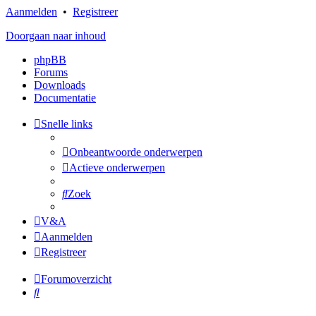
Aanmelden
•
Registreer
Doorgaan naar inhoud
phpBB
Forums
Downloads
Documentatie
Snelle links
Onbeantwoorde onderwerpen
Actieve onderwerpen
Zoek
V&A
Aanmelden
Registreer
Forumoverzicht
Zoek