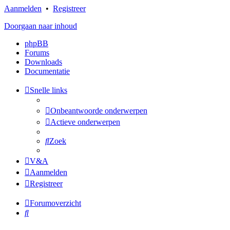
Aanmelden
•
Registreer
Doorgaan naar inhoud
phpBB
Forums
Downloads
Documentatie
Snelle links
Onbeantwoorde onderwerpen
Actieve onderwerpen
Zoek
V&A
Aanmelden
Registreer
Forumoverzicht
Zoek