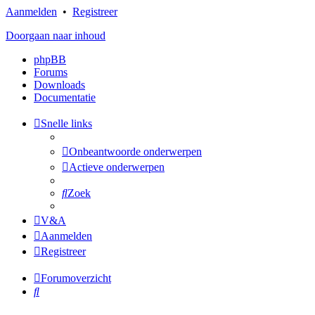
Aanmelden
•
Registreer
Doorgaan naar inhoud
phpBB
Forums
Downloads
Documentatie
Snelle links
Onbeantwoorde onderwerpen
Actieve onderwerpen
Zoek
V&A
Aanmelden
Registreer
Forumoverzicht
Zoek